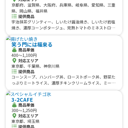
おでん、カラフルカップ綿菓子、ローストビーフビビン
ル、メロンパン
別価格 300円（銀シャリ）、生いちごカスタードパイ、
京都府、滋賀県、大阪府、兵庫県、岐阜県、愛知県、三重
バ、そぼろキムチ丼、ビビンバ、カルビスープ、タピオカ
粕汁、おにぎり２つセット、生いちごクリームクレープ、
県、岡山県、福井県
ミルクティー、ローストビーフユッケ風丼、あげもち、サ
チョコバナナクレープ、お試し銀シャリ、ぜんざい、おで
提供商品
イコロチャーシュー丼、肉巻きおにぎり串、糸ピンス『ミ
宇治抹茶グリンティー、しいたけ醤油焼き、しいたけ岩塩
ん 5種盛り、抹茶ラテ、ホットレモン、ホットコーヒ
ント』、糸ピンス『チョコ』、糸ピンス『抹茶』、糸ピン
焼き、濃厚コーンポタージュ、完熟トマトのミネストロー
ー、甘酒、コーンスープ、果汁100% パインジュース、果
ス『ストロベリー』、糸ピンス『ミルク』、さらふわかき
ネ、3種のキノコのクラムチャウダー、万願寺とうがらし
汁100% ぶどうジュース、果汁100% オレンジジュース、
氷、ロングフランクフルト、グリーンカレー、ローストビ
焼き(おろしポン酢)、九条ねぎとハラミステーキ、焼き餅
果汁100% りんごジュース、レモネード、レモネードスカ
ーフ重、国産牛ローストビーフビビンバ、国産牛ロースト
笑う門には福来る
ぜんざい、宇治抹茶ミルクタピオカ、タピオカミルクティ
ッシュ、ホットコーヒー、ホットレモン、ホットココア、
ビーフユッケ風丼、ビビンバ、牛プルコギ丼、サイコロチ
商品単価
ー、苺ミルクタピオカ、マンゴータピオカ、焼き京野菜ハ
抹茶ミルク、いちごミルク、ミックスジュース、ティーソ
400〜1,100円
ャーシュ丼、そぼろキムチ丼、キムチナムル丼、ひんやり
ラミ丼、ふわふわ氷、もちチーズ九条ねぎ焼き(ミディア
ーダ、アイスティー、ロイヤルミルクティー、アイスコー
対応エリア
ワッフル、ホットドリンクメニュー
ムサイズ)、京都九条ねぎ焼き(ハーフサイズ)、アメリカン
ヒー、カフェオレ、おにぎり 500円、おにぎり 400
東京都、千葉県、神奈川県
ロングポテト、しいたけバター醬油焼き、九条ねぎの一本
円、塩おにぎり 350円、ノンアルコールカクテル、果肉
提供商品
焼き、ハラミ串、チョコ生クリームラテ、キャラメル生ク
たっぷりかき氷、豚汁、おにぎりと豚汁セット、おにぎ
コーンスープ、ハンバーグ丼、ローストポーク丼、野菜た
リームラテ、宇治抹茶の生クリームラテ、麒麟レモン酎ハ
り 450円、おにぎりセット（具と具）、冷やしわらびも
っぷりミートライス、濃厚チキンクリームライス、ミート
イ、KIRIN一番搾り生ビール、ロングチュロス、粗挽き豆
ち、かき氷、おにぎりセット（塩と具）、煮魚弁当
&チキンクリームライス、ローストポーク&チキンクリー
手立て珈琲、チョコ生クリームラテ、キャラメル生クリー
ムライス、スペシャルライス、ハンバーグサンド、ロース
3-2CAFE
ムラテ、宇治抹茶生クリームラテ、京都産フルーツトマト
トポークサンド、おつまみハンバーグ、おつまみロースト
商品単価
のミネストローネ、漬け込み熟製唐揚げ北海道ザンギ&ポ
ポーク、極ホルモン塩焼きうどん、揚げたい焼き、かき
300〜1,250円
テトセット、九条ねぎと牛たんの焼きそば、特選牛タン
氷、ビール、ハイネケン、レモンサワー、ジムビームハイ
対応エリア
串、貴船白うさぎ氷、平等院氷、宇治抹茶100%の宇治抹
ボール、わらび餅パルフェ、わらび餅ドリンク、バドワイ
東京都、埼玉県
茶金時ミルク氷、北海道厚切りポテト、漬け込み熟成唐揚
ザー、チーズボール、チーズハットク、ポテトフライL、
提供商品