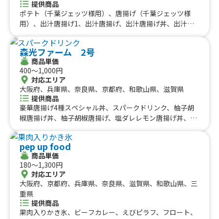
挽きフランクフルト、絶品タコス、ホットチョコレート、
提供商品
レモネード（ホットorアイス）、甘熟イチゴ削りかき氷、
ポテト（千葉ジェッツ様用）、唐揚げ（千葉ジェッツ様
挽きたてコーヒー、生グレープジュース🍊、石焼き芋、季
用）、出汁唐揚げ1、出汁唐揚げ、出汁唐揚げ丼、出汁唐
節のスパイスカレー
揚げ丼1、チキンステーキ弁当、合い盛り弁当、うま塩ネ
ギ唐揚げ丼、ご飯大盛り、サッパリ出汁唐揚げ南蛮漬け、
森光ファーム 2号
鷄節香る揚げ出し豆腐、冷やし出汁きゅうり、各種ピンチ
商品単価
ョス、かき氷、冷やしパイン、鷄節ポテト、ラムネ、マン
400〜1,000円
ゴージュース、フローズンマンゴー、レブフィート、ジン
対応エリア
トニック、梅酒ソーダ、気まぐれラムハイボール、ビー
大阪府、兵庫県、奈良県、京都府、和歌山県、滋賀県
ル、フレーバー、フレッシュミントの本格モヒート
提供商品
豪華唐揚げ4種スペシャル丼、スパークドリンク、柚子胡
椒唐揚げ丼、柚子胡椒唐揚げ、塩ダレレモン唐揚げ丼、塩
ダレレモン唐揚げ、BBQ炙りソース唐揚げ丼、BBQ炙りソ
ース唐揚げ、BBQ炙りソース唐揚げ、ヤンニョムチキン
pep up food
丼、さつまいもチップス(個包装)、ポテからセット、ヤン
商品単価
ニョムチキン、フリフリチキン、ハワイアン唐揚げ、フリ
180〜1,300円
フリポテト、ビール、フリフリチキン丼、からマヨ丼、ウ
対応エリア
イスキーハイボール、コロナビール、さつまいもチップ
大阪府、京都府、兵庫県、奈良県、滋賀県、和歌山県、三
ス、カキ氷、干し芋、石焼き芋
重県
提供商品
果肉入りかき氷、ビーフカレー、えびピラフ、フロート、