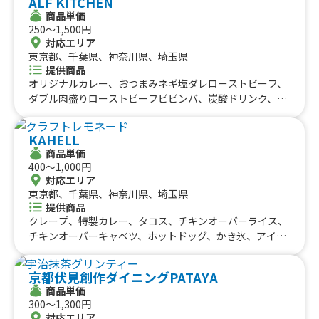
ALF KITCHEN
ガー、旨ニンニク醤油、サーモン＆クリームチーズ、ペッ
ット 500、プレミアムバニラアイス付き（ストロベリー
商品単価
パービーフ、ポテビーフ、プレミアムバーガー、フライド
250〜1,500円
クリーム）、プレミアムバニラアイス付きクレープ（チョ
ポテト（スモールサイズ）、フライドポテト(ミディア
対応エリア
コクリーム）、キャラメルアーモンドバナナクレープ、焼
ム）、フライドポテト（ビックサイズ）、レモネード、緑
東京都、千葉県、神奈川県、埼玉県
きそば、照り焼きチキンマヨ、ツナコーンサラダ、たまご
茶、コーヒー(ホット、アイス)、コーラ、ジンジャエー
提供商品
サラダ、ハムツナサラダ、メープルミックスナッツクレー
ル、紅茶、オニオンスープ、ビール、レモンサワー、ハイ
オリジナルカレー、おつまみネギ塩ダレローストビーフ、
プ、オレオバナナクリーム、オレオクリームクレープ、手
ボール、ウーロンハイ、唐揚げ個、甘酒、アイストッピン
ダブル肉盛りローストビーフビビンバ、炭酸ドリンク、か
作り・無添加 生シロップかき氷（小）、いちごあめ、り
グ、フレンチトースト、きゅうり１本漬け、牛タンカレ
き氷、ナムルキムチ丼、ローストビーフのナムル丼、ネギ
んごあめ、かき氷 350、タピオカドリンク、大阪産の海
ー、牛タン味噌煮込み、かき氷
塩ダレローストビーフビビンバ、ローストビーフビビン
苔を使ったおにぎり（塩おにぎり）、大阪産の海苔を使っ
KAHELL
バ、定番ビビンバ、台湾ビビンバ、メキシカンタコライ
たおにぎり（塩辛と梅しそ）、大阪産の海苔を使ったおに
商品単価
ス、ワッフル、ダブル肉盛りローストビーフビビンバ、特
ぎり（しらす大葉）、大阪産の海苔を使ったおにぎり（照
400〜1,000円
製ネギ塩ダレローストビーフ丼、特製ナムル、こだわりキ
り焼きチキンマヨ）、大阪産の海苔を使ったおにぎり（チ
対応エリア
ムチ、人気3種盛り、おつまみ国産牛すじ煮込み、ロング
東京都、千葉県、神奈川県、埼玉県
ャーシューとメンマ）、大阪産の海苔を使ったおにぎり
フランクフルト、おしるこ、MIXポキ丼、マグロポキ丼、
提供商品
（ドライいちじくとローストアーモンド）、大阪産の海苔
サーモンポキ丼、ジンジャーエール、ファンタグレープ、
クレープ、特製カレー、タコス、チキンオーバーライス、
を使ったおにぎり（ドライトマトとブルーチーズ）、大阪
オレンジジュース、ミルクティー、レモンティー、アイス
チキンオーバーキャベツ、ホットドッグ、かき氷、アイス
産の海苔を使ったおにぎり（鮭とごま）、大阪産の海苔を
ティー、サイダー、イチゴ練乳、国産牛すじ煮込み丼、オ
パイン、フランクフルト、ベルギーワッフルサンド、オリ
使ったおにぎり（炙り明太子）、大阪産の海苔を使ったお
リジナルタコライス、スムージー各種、アイスグリーンテ
ジナルドリンク、クラフトレモネード、ドリンク、ケータ
にぎり（いぶりがっこクリームチーズ）、トロピカル、骨
京都伏見創作ダイニングPATAYA
ィー、レモネード、アイスコーヒー、ドリンク各種、韓国
リングドリンク、カラーソーダ、お酒、フローズンチョコ
付きソーセージ、ガーリックソーセージ、アメリカンソー
商品単価
おにぎり【チュモクパプ】、2種盛り【ナムル&キムチ】、
バナナ、かき氷、特製アイスクリーム、DRINKS、ドリン
セージ、オーガニックスムージー、おにぎり 特別価格
300〜1,300円
おつまみサラミ、台湾ビビンバ、【牛プルコギ丼】、韓国
ク、特性ミミガー、ビー玉瓶ラムネ、チョコがけワッフ
350円（ごま昆布、ツナマヨ、高菜、鮭）、おにぎり 特
対応エリア