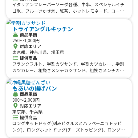
げ！北海道ザンギ
ポテトフライM、からあげ
イタリアンフレーバーソーダ各種、牛串、スペシャルイチ
ゴ氷、フルーツかき氷、紅茶、ホットレモネード、コーン
スープ、おしるこ【白玉入り】、豚汁、牛丼、チョコバナ
ナ、チュロス、ソフトドリンク5種、ラムネ、枝豆、梅き
トライアングルキッチン
ゅう、野菜たっぷりドライカレー、ソフトドリンク、カッ
商品単価
トフルーツ、甘酒、ミネストローネ、豚しゃぶ弁当、フル
250〜1,000円
ーツパフェ、豚汁うどん、ステーキ丼、カルビ丼、ホット
対応エリア
チョコマシュマロ、ホットチョコ、ホットワイン、クラフ
東京都、神奈川県、埼玉県
トビール、炭酸ゆずハチミツ、ゆずハチミツ氷、みかん
提供商品
氷、モツ煮、ホットドッグ、フランクフルト、アサヒビー
フランクフルト、学割カツサンド、学割カツカレー、学割
ル、焼きそば、具沢山カレーライス、十勝豚丼、自家焙煎
カツカレー、粗挽きメンチカツサンド、粗挽きメンチカツ
飲むコーヒーゼリー、自家焙煎コーヒー、かき氷、タピオ
カレー、シュガーバタークレープ、アップルシナモンクレ
カドリンク、カラフルわたあめ
ープ、苺クレープ、特製ハンバーグ丼、飛騨牛肉コロッ
もあいの揚げパン
ケ、特製レモンサワー、サッポロ生ビール、定番チョコバ
商品単価
ナナクレープ、期間限定イチゴクレープ、豚汁、自家製チ
300〜2,000円
ャーシュー丼、ソース焼そば、揚げたこ焼き６個入り、か
対応エリア
ら揚げ丼～和風マヨネーズ仕立て～、特上天丼、カツカレ
東京都、千葉県
ー、カレー、山盛りかき氷、飛騨牛コロッケサンド、カツ
提供商品
サンド、厚焼卵サンド
ロングホットドッグ(刻みピクルスとハラペーニョトッピ
ング)、ロングホットドッグ(チーズトッピング)、ロングホ
ットドッグ(全部盛り)、極ふゎ揚げパン(きなこ、シュガ