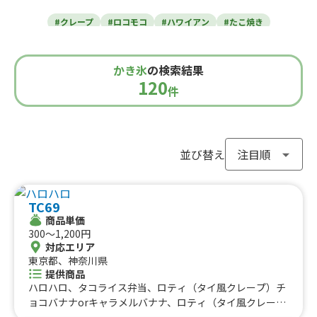
東北のケータリングカー
#クレープ
#ロコモコ
#ハワイアン
#たこ焼き
青森県
岩手県
宮城県
秋田県
山形県
福島県
#焼き芋
#肉・ステーキ
#かき氷
#チュロス
関東のケータリングカー
#餃子・小籠包
#唐揚げ
#ドリンク
#タピオカ
かき氷
の検索結果
#うどん・蕎麦
#イタリアン
#カレー
#タコス
東京都
千葉県
神奈川県
埼玉県
120
栃木県
茨城県
群馬県
山梨県
件
北信越のケータリングカー
#ハンバーガー
#ケバブ
#コーヒー
#揚げパン
#ラーメン
#わらび餅
#ドーナツ
#ベビーカステラ
新潟県
富山県
石川県
福井県
長野県
#ポップコーン
#たい焼き
#ホットサンド
関西のケータリングカー
#ホットドッグ
#タコライス
#焼きそば
並び替え
#フライドポテト
#ガパオライス
#ピザ
#焼き鳥
大阪府
兵庫県
奈良県
京都府
滋賀県
和歌山県
東海のケータリングカー
#おにぎり
#ワッフル
#フルーツサンド
TC69
#ローストビーフ
#スムージー
#魯肉飯
#メキシカン
愛知県
静岡県
三重県
岐阜県
商品単価
#アイスクリーム
#ヤンニョムチキン
#中華
#団子
中国のケータリングカー
300〜1,200円
#クリームソーダ
#サンドイッチ
#わたあめ
#スープ
対応エリア
鳥取県
東京都、神奈川県
島根県
岡山県
広島県
山口県
#ケーキ
#クロッフル
#モンブラン
#お弁当
#パフェ
提供商品
四国のケータリングカー
#フルーツジュース
#パン
#韓国料理
#パンケーキ
ハロハロ、タコライス弁当、ロティ（タイ風クレープ）チ
#海鮮
#和菓子
#和食
#ご当地グルメ
#串焼き
ョコバナナorキャラメルバナナ、ロティ（タイ風クレー
徳島県
香川県
愛媛県
高知県
プ）チョコレートorキャラメル、ロティ（タイ風クレー
#流行グルメ
#丼ぶり
#台湾料理
#ベトナム料理