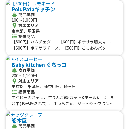
ー、シナモン、黒糖、メープル)、おつまみバゲット(ガリ
PoluPataキッチン
バタ、明太マヨ、チーズマヨ)、アイス揚げパン(きなこ、
商品単価
シュガー、シナモン、黒糖、メープル)、ソフトドリンク
100〜1,000円
(水、お茶、コーヒー、メロンソーダ、レモンスカッシュ、
対応エリア
コーラ)、アルコール(ビール、ハイボール、レモンサワ
東京都、埼玉県
ー)、揚げパンとチキンドッグセット、ドッグセットメニ
提供商品
ュー、極ふゎ揚げパンセット、満足Aセット、満足Bセッ
【600円】ハムチェダー、【600円】ポテサラ明太マヨ、
ト、シェアセット、チキンドッグ(ヤンニョム、てりま
【600円】ポテサラチーズ、【500円】こしあんバター、
よ、にんにく醤油、バーベキュー、チキン南蛮)、あった
【500円】白玉あんこ、【300円】オレンジシューズ、【3
かチキンコンソメスープ、いもっプル、たこ焼き(8個入
00円】チェリーコーク、【600円】ソースたこ焼き、【60
Baby kitchen ぐちっコ
り)、沖縄黒糖ぜんざい、揚げパン各種(沖縄黒糖、きな
0円】岩塩たこ焼き、【700円】チーズたこ焼き、【700
商品単価
こ、シュガー、シナモン、メープル)、アイス揚げパン(き
円】明太マヨたこ焼き、【800円】明太マヨチーズたこ焼
200〜1,100円
なこ、シュガー、シナモン、沖縄黒糖)、さつまいもとアイ
き、【800円】ダブルチーズたこ焼き、【800円】ポルパタ
対応エリア
ス、チュロス2本、アイスチュロス、フライドポテト、ド
パック（ソースマヨ）、【800円】ポルパタパック（岩
東京都、千葉県、神奈川県、埼玉県
リンク(メロンソーダ、レモンスカッシュ、コーヒー、コー
塩）、【900円】ポルパタパック（明太マヨ）、【900
提供商品
ラ、水、お茶)、タコライス、かき氷、沖縄タコス、タコ
円】ポルパタパック（チーズ）、【900円】ポルパタパッ
生ベビーカステラ、生りんご飴(カット&ホール)、はしま
ライス、極ふゎ揚げパン、ホットドッグ(ケチャップ&マス
ク（ソースマヨ）、【900円】ポルパタパック（岩塩）、
き串(お好み焼き串）、生いちご飴、ジュ〜シ〜フランク
タード、BBQ、ガーリック、てりまよ、ヤンニョム、サル
【1,000円】ポルパタパック（明太マヨ）、【1,000円】ポ
串、生ベビーカステラ、カフェラテ（アイス）、アイスコ
サ)、おつまみバゲット、贅沢アイス揚げパン、さつまいも
ルパタパック（チーズ）、【400円】岩塩ポテト、【400
ーヒー、フルーツタンフル、フルーツタンフルスカッシ
とアイス
船木屋
円】ソースポテト、【500円】明太マヨポテト、【500
ュ、ふわふわかき氷各種、ふわふわミルクかき氷各種、グ
商品単価
円】チーズポテト、【500円】シャカシャカポテト、【20
ラデーションアイス氷、パインクリームソーダ、ハワイア