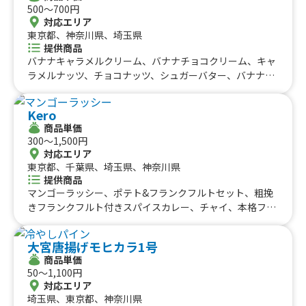
500〜700円
対応エリア
東京都、神奈川県、埼玉県
提供商品
バナナキャラメルクリーム、バナナチョコクリーム、キャ
ラメルナッツ、チョコナッツ、シュガーバター、バナナス
トロベリークリーム(買取)、ストロベリークリーム(買
取)、バナナキャラメルクリーム(買取)、バナナチョコクリ
Kero
ーム(買取)、キャラメルクリーム(買取)、チョコクリーム
商品単価
(買取)、ブラウニーチョコクリーム(買取)、クレープ(10
300〜1,500円
月〜)、バナナキャラメルクリームクレープ、バナナチョ
対応エリア
コクリームクレープ、ブラウニーチョコクリームクレー
東京都、千葉県、埼玉県、神奈川県
プ、クレープ(5/1〜)、かき氷(シェイブアイス)
提供商品
マンゴーラッシー、ポテト&フランクフルトセット、粗挽
きフランクフルト付きスパイスカレー、チャイ、本格フラ
ンクフルト付きスパイスカレー&ドリンクセット、おしる
こ、アメリカンドック、広島牡蠣カレー&ドリンクセッ
大宮唐揚げモヒカラ1号
ト、かき氷（シロップかけ放題）、焼き芋、角ハイボー
商品単価
ル、皮付きポテトフライ、りんご飴（国産）カット、外国
50〜1,100円
瓶ビール、ヴァンショー（ホットワイン）、タンドリーチ
対応エリア
キン、ロコモコ丼、ホットドッグ（粗挽きフランク）、粗
埼玉県、東京都、神奈川県