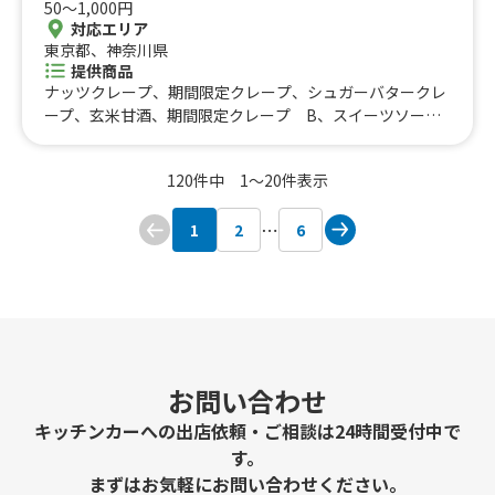
50〜1,000円
0円】揚げたい焼き、【100円】ペットボトル（水）、【1
ンクリームソーダ、メロンクリームソーダ、いちごミルク
対応エリア
20円】ペットボトル（ソフトドリンク）、【150円】ペッ
かき氷、マンゴーミルクかき氷、抹茶ミルクかき氷、いち
東京都、神奈川県
トボトルドリンク、【650-750円】今月のたこ焼き、【イ
ごかき氷、ブルーハワイかき氷、抹茶かき氷、マンゴーか
提供商品
ベント専用】揚げたい焼き、【300円】かき氷、【350
き氷、コーラかき氷、レモネード、南国ドリンク類、トロ
ナッツクレープ、期間限定クレープ、シュガーバタークレ
円】かき氷、【イベント専用】かき氷（シロップ＋練
ピカルハワイアン、コーヒーゼリーラテ、ドリンク類、ホ
ープ、玄米甘酒、期間限定クレープ B、スイーツソース
乳）、レモンスカッシュ、レモネード、【500円】チュー
ットドリンク、マショマロココア（ホット）、ラムネ、ポ
ホイップクレープ、バナナ入りクレープ、和風クレープ、
ハイ、【600円】ハイボール、【600円】生ビール
ップコーン
キャラメルホイップ、いちごソースホイップ、抹茶ソース
（缶）、【300円】揚げたい焼き、【500円】かき氷、【5
120件中 1〜20件表示
ホイップ、マンゴーソースホイップ、ブルーベリーホイッ
00円】レモネード、【300円】ソフトドリンク
プ、メイプルソースホイップ、ホイップのみクレープ、バ
1
2
6
ナナホイップ、チョコバナナホイップ、キャラメルバナナ
ホイップ、抹茶バナナホイップ、グレープフルーツホイッ
プ、生苺ホイップ、チョコ生苺ホイップ、バナナ生苺ホイ
ップ、チョコバナナ生苺ホイップ、あずきホイップ、マロ
ンあずきホイップ、抹茶あずきホイップ、黒みつ・きな
こ クレープ、売上報告用）550円クレープ、売上報告
用）600円クレープ、売上報告用）650円クレープ、売上
お問い合わせ
報告用）680円クレープ、売上報告用）700円クレープ、
売上報告用）750円クレープ、トッピング50円、トッピン
キッチンカーへの出店依頼・ご相談は24時間受付中で
グ100円、ホットコーヒー、アイスコーヒー（アイスアメ
す。
リカーノ）、カフェラテ、ハンドドリップ シングルオリ
まずはお気軽にお問い合わせください。
ジン（ホット）、ハンドドリップ ブレンドコーヒー（ホ