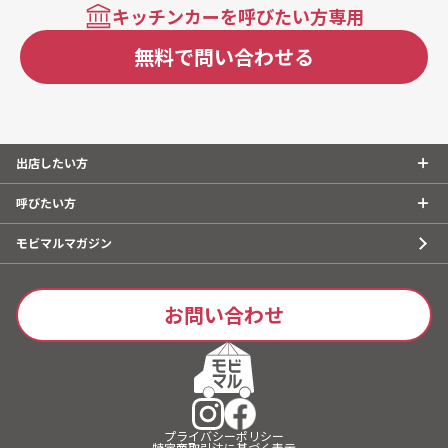
ット）、カフェオレ（ドリップコーヒーのミルク割り）、
キッチンカーを呼びたい方専用
ホットチョコレート、ホットジンジャー、抹茶ラテ、自家
無料で問い合わせる
製レモンスカッシュ、自家製レモネード、クラフトコー
ラ、ラムネソーダ、ジンジャーエール、水出しコーヒー、
水出しコーヒー ミルクオレ、かき氷、日本酒、プレーン
サワー、ラムネサワー、クラフトビール、ビール、オーガ
ニックジン
出店したい方
呼びたい方
モビマルマガジン
お問い合わせ
プライバシーポリシー
特定商取引法に基づく表示