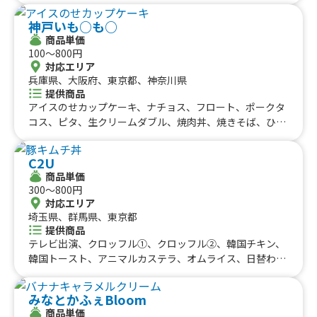
九州のケータリングカー
プ）プレーン、韓国ドーナツ、マラサダドーナツ、コナコ
#タイ料理
#軽食・スナック
#パスタ
神戸いも○も○
ーヒー オールドファッション、ワッフル ホイップ、ワ
福岡県
佐賀県
長崎県
熊本県
大分県
宮崎県
鹿児島県
#りんご飴・フルーツ飴
#スイーツ
#キューバサンド
商品単価
ッフル キャラメル、ワッフル チョコレート、タピオカ
沖縄のケータリングカー
100〜800円
#アサイーボウル
#10円パン
#レモネード
キャラメル、タピオカチョコ、生フルーツジュース、ジン
対応エリア
ジャエール、いちごレアチーズドリンク、スパムおにぎ
沖縄県
兵庫県、大阪府、東京都、神奈川県
り、飲むチーズケーキ、ホットコーヒー、アイスコーヒ
提供商品
ー、アイスチョコレート、ホットチョコレート、ホットワ
アイスのせカップケーキ、ナチョス、フロート、ポークタ
イン、コーンスープ、オリオンビール、ドリロコス、レモ
コス、ピタ、生クリームダブル、焼肉丼、焼きそば、ひと
ネード、レモンスカッシュ、タピオカミルクティー、レモ
くちベビーカステラ、カップケーキ、ホットコーヒー、お
ンサワー、ハイボール、フランクフルト、かき氷、タコ
いもラテ、黒蜜きなこだんご、アイスコーヒー、コーヒー
C2U
ス、サルサタコライス、温玉タコライス、サワークリーム
フロート、おいものクリームブリュレ、おいもの2色だん
商品単価
タコライス、アボカドタコライス、トルティーヤタコライ
ご、おいもブリュレ、ジュース、黒蜜きなこボール、かき
300〜800円
ス、チーズタコライス、タコライス
氷、冷やし芋、焼き芋
対応エリア
埼玉県、群馬県、東京都
提供商品
テレビ出演、クロッフル①、クロッフル②、韓国チキン、
韓国トースト、アニマルカステラ、オムライス、日替わり
弁当、豚キムチ丼、ドリンク、かき氷、コーヒー カフェ
オレ
みなとかふぇBloom
商品単価