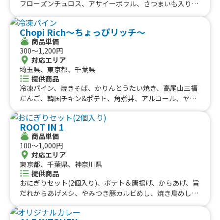
フローズンチュロス、アサイーボウル、さつまいも入り
秋の和風オムライス、ベビーカステラ、アイスチョコバナ
ナ、ミニクレープ、ドリロコス、包みクレープ、夏 500
Chopi Rich〜ちょっぴリッチ〜
円クレープ、お手軽クレープ、手ごねハンバーグプレー
商品単価
ト、自家製ローストビーフプレート、りんごあめ、塩キャ
300〜1,200円
ラメルビスケットクレープ、コーヒーチョコクレープ、キ
対応エリア
ャラメルコーヒーナッツクレープ、オレオクレープ、いち
埼玉県、東京都、千葉県
ご練乳クレープ、キーマカレー、選べる600円クレープ、
提供商品
チキンオーバーサンド、チキンオーバーライス、カレーオ
冷凍パイン、焼きそば、かりんとうたい焼き、高尾山三福
ムライス、骨つきソーセージ、ストロベリーホットチョ
だんご、韓国チキン&ポテト、角煮丼、アルコール、ヤン
コ、おでん 3種盛り、550円 ドリンク、550円 スー
ニョムチキン、コチュマヨチキン、ハニーマスタードチキ
プ、ストロベリーリッチチーズケーキ、フルーツサンド
ン、ドリンク、スムージー、チュロス、とりめし、わたあ
ROOT IN 1
600、フルーツサンド 500、フルーツサンド、ブルーベ
め、ガパオライス、ヤンニョムチキン、カリッ！トロ！大
商品単価
リーリッチチーズケーキ、チョコづくし、選べるおにぎり
玉揚げたこ焼き、小豆島産オーリーブハーブソルトのフラ
100〜1,000円
と豚汁セット、デミグラスソースオムライス、フルーツサ
イドポテト、フレッシュジュース、カオマンガイ、ルーロ
対応エリア
ンド、アメリカンドッグ、500円ドリンク、コーンスー
ーハン、大盛かき氷、カロリーoff グラスフェッドバター
東京都、千葉県、神奈川県
プ、クラムチャウダー、学生用 クラムチャウダー、550
チキン、タピオカドリンク、バナナジュース、日替り、粗
提供商品
円くれーぷ、ケチャップオムライス、選べるクレープ 50
挽きフランクフルト
おにぎりセット(2個入り)、ポテト＆唐揚げ、からあげ、旨
0円、おにぎり 350円、選べる500円クレープ、和風ツナ
だれからあげメシ、やみつき豚カルビめし、焼き鳥めし、
オクラ丼、大阪名物 どて焼き、たい焼き、おにぎり弁
タコライス、牛タンローストビーフ丼、ネギトロユッケ
当、みたらし団子（二本入り）、スムージー、500円 ク
丼、レギュラーバーガー、アボカドバーガー、チーズバー
レープ、ストロベリーミックスクリーム、おにぎり２つセ