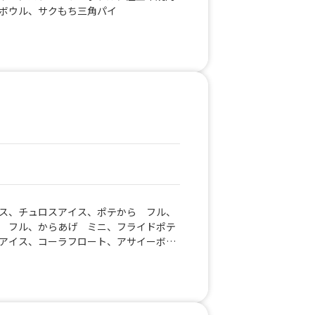
ボウル、サクもち三角パイ
ス、チュロスアイス、ポテから フル、
 フル、からあげ ミニ、フライドポテ
アイス、コーラフロート、アサイーボウ
(ミニ)、グリークヨーグルト(フル)、グリ
オリジナル弁当、からあげ丼 メガ、から
、かき氷(ミニ)、チョコマシュマロ、トッ
L、マシュマロココア S、ドリンク