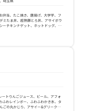
、埼玉県
お弁当、たこ焼き、唐揚げ、大学芋、フ
デミたま丼、超熟豚とろ丼、アサイボウ
シーチキンナゲット、ホットドッグ、フ
、ロコモコ丼、カレーライス、UFOバー
トレートりんごジュース、ビール、アフォ
わふわレインボー、ふわふわかき氷、タ
んごの丸かじり、アサイー&グリークボ