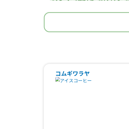
#うどん・蕎麦
#イタリアン
#
#ベビーカステラ
#ポップコーン
#た
#焼き鳥
#おにぎり
#ワッフル
#フ
#中華
#団子
#クリームソー
#フルーツジュース
#パン
#韓国料
#ベトナム料理
#タイ料理
#軽食・
コムギワラヤ