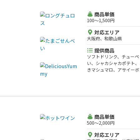
S、ドリンク L、お茶 
S、メンチカツ、あ。、あ
商品単価
100〜1,500円
対応エリア
大阪府、和歌山県
提供商品
ソフトドリンク、チューペ
い、シャカシャカポテト、
きマシュマロ、アサイーボ
だしランダムで2品、パリ
茶漬け、唐揚げ、コロッケ
ト)、焼鳥丼(お味噌汁セ
ミルクティー、ホットココ
りMサイズ、フルーツ盛りL
キ、ドリンク、中華丼、お
商品単価
500〜2,000円
対応エリア