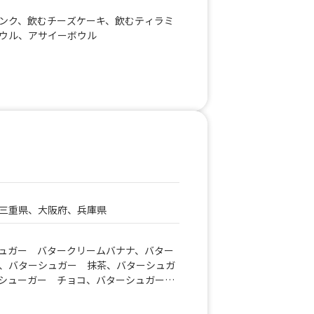
ンク、飲むチーズケーキ、飲むティラミ
ウル、アサイーボウル
三重県、大阪府、兵庫県
ュガー バタークリームバナナ、バター
、バターシュガー 抹茶、バターシュガ
シューガー チョコ、バターシュガーク
ニョッキフライ、厚切りベーコンステー
、700円ばななじゅーすエスプレッソ、