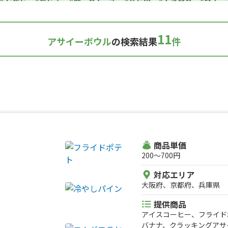
カレー
#タコス
#ハンバーガー
#ケバブ
#コーヒー
#揚げパン
い焼き
#ホットサンド
#ホットドッグ
#タコライス
#焼きそば
11
アサイーボウル
の検索結果
件
ルーツサンド
#ローストビーフ
#スムージー
#魯肉飯
#メキシカ
ダ
#サンドイッチ
#わたあめ
#スープ
#ケーキ
#クロッフル
理
#パンケーキ
#海鮮
#和菓子
#和食
#ご当地グルメ
#串焼
スナック
#パスタ
#りんご飴・フルーツ飴
#スイーツ
#キューバ
#レモネード
商品単価
200〜700円
対応エリア
大阪府、京都府、兵庫県
提供商品
アイスコーヒー、フライド
バナナ、クラッキングアサ