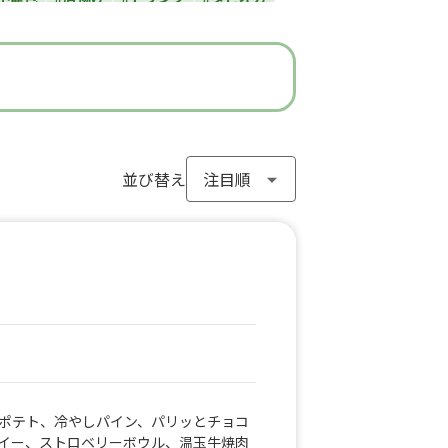
#ラーメン
#わらび餅
#ドーナツ
#フライドポテト
#ガパオライス
#ピザ
ン
#アイスクリーム
#ヤンニョムチキン
#モンブラン
#お弁当
#パフェ
き
#流行グルメ
#丼ぶり
#台湾料理
サンド
#アサイーボウル
並び替え
#10円パン
ポテト、冷やしパイン、パリッとチョコ
イー、ストロベリーボウル、温玉牛焼肉