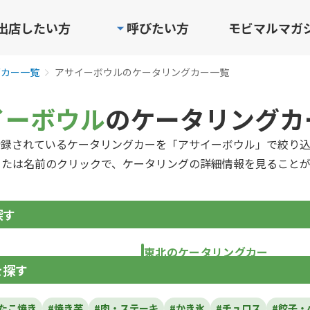
出店したい方
呼びたい方
モビマルマガ
グカー一覧
アサイーボウルのケータリングカー一覧
イーボウル
のケータリングカ
登録されているケータリングカーを「アサイーボウル」で絞り込
または名前のクリックで、ケータリングの詳細情報を見ることが
探す
東北のケータリングカー
を探す
青森県
岩手県
宮城県
秋田県
山形県
福島
#たこ焼き
#焼き芋
#肉・ステーキ
#かき氷
#チュロス
#餃子・