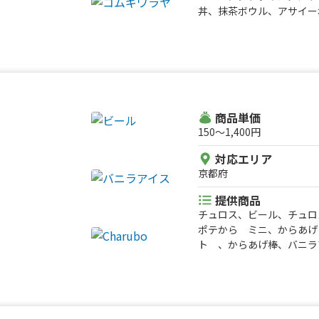
丼、抹茶ボウル、アサイー
商品単価
150〜1,400円
対応エリア
京都府
提供商品
チュロス、ビール、チュロ
ポテから ミニ、からあげ
ト 、からあげ棒、バニラ
ル(フル)、アサイーボウル
ークヨーグルト(ミニ)、
あげ丼 並、かき氷(フル)
ポギ、マシュマロココア 