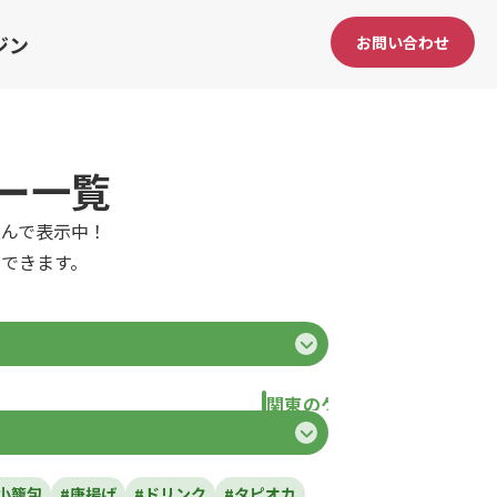
ジン
お問い合わせ
ー一覧
んで表示中！
できます。
関東のケータリングカー
県
東京都
千葉県
神奈川県
埼玉県
栃
小籠包
#唐揚げ
#ドリンク
#タピオカ