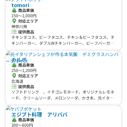
（松）、本日の汁物、季節の和スイーツ、Soy抹茶ラテ
tomori
商品単価
150〜1,000円
対応エリア
神奈川県
提供商品
チキンタコス、ビーフタコス、チキン＆ビーフタコス、チ
キンバーガー、ダブルWチキンバーガー、ビーフバーガ
ー、ダブルWビーフバーガー、チキン＆ビーフバーガー、
ダブルWチキン＆ビーフバーガー、肉厚ジューシー100%
カルボ
ハンバーガー、肉厚ジューシー100% ダブルWハンバ
商品単価
ーガー、肉厚ジューシー100% チーズバーガー、肉厚ジ
250〜1,200円
ューシー100% ダブルWチーズバーガー、王道のティン
対応エリア
ガ チキンライス、無敵のカルネアサダ ビーフライス、
北海道
肉厚ジューシー100% ハンバーグライス、欲張りセッ
提供商品
ト 二種の盛り合わせ チキン＆ビーフライス、欲張りセ
ソフトドリンク 、イチゴレモネード、オリジナルレモネ
ット 二種の盛り合わせ チキン＆ハンバーグライス、欲
ード、クリームソーダ、メロンソーダ、かき氷、元イタリ
張りセット 二種の盛り合わせ ビーフ＆ハンバーグライ
アンシェフが作る本気飯 シーフードカレー、元イタリアン
ス、超贅沢！！ 三種の盛り合わせ チキン＆ビーフ＆ハ
シェフが作る本気飯 ハンバーグカレー、元イタリアンシ
エジプト料理 アリババ
ンバーグライス、単品 ライス、フライドポテト、tomor
ェフが作る本気飯 チキンカレー、元イタリアンシェフが
商品単価
iブレンドコーヒー、カフェラテ、チャイ、キャラメルラ
作る本気飯 デミグラスハンバーグライス、炭焼 牛サガ
300〜600円
テ、チョコレートラテ、かき氷、かき氷（特別いちご）、