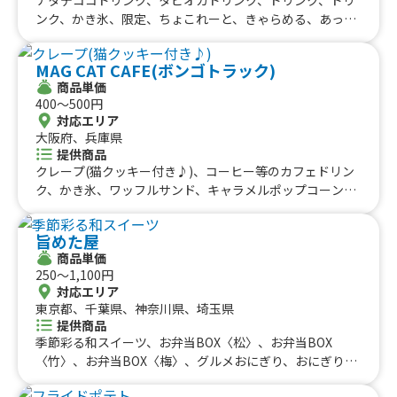
ンク、かき氷、限定、ちょこれーと、きゃらめる、あっぷ
るしなもん、こうちゃ、ちょこちっぷ、ぷれーん
MAG CAT CAFE(ボンゴトラック)
商品単価
400〜500円
対応エリア
大阪府、兵庫県
提供商品
クレープ(猫クッキー付き♪)、コーヒー等のカフェドリン
ク、かき氷、ワッフルサンド、キャラメルポップコーン、
コットンキャンディー、【買取】カフェドリンク、【買
取】コーヒー等のカフェドリンク、【買取】クレープ
旨めた屋
商品単価
250〜1,100円
対応エリア
東京都、千葉県、神奈川県、埼玉県
提供商品
季節彩る和スイーツ、お弁当BOX〈松〉、お弁当BOX
〈竹〉、お弁当BOX〈梅〉、グルメおにぎり、おにぎり、
お弁当BOX（梅）、お弁当BOX（竹）、お弁当BOX