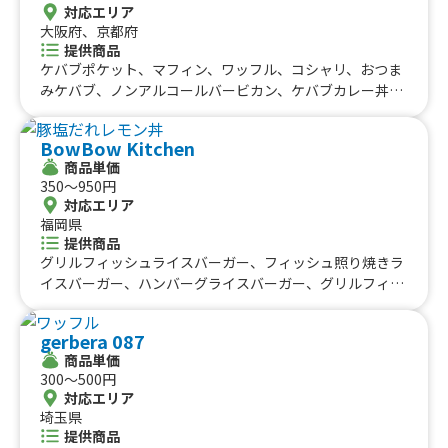
リ丼、炭焼 鶏塩丼、炭焼牛サガリステーキ串、炭焼ジャ
対応エリア
かき氷（ブルーハワイマンゴー）、かき氷（宇治金時抹
ンボジンギスカン串、炭焼ジャンボチキンステーキ串、元
大阪府、京都府
茶）
イタリアンシェフが作る本気飯 三浦焼きそば、ベルギー
提供商品
ワッフル イチゴバナナチョコホイップ、ベルギーワッフ
ケバブポケット、マフィン、ワッフル、コシャリ、おつま
ル カスタード、ベルギーワッフル バナナチョコホイッ
みケバブ、ノンアルコールバービカン、ケバブカレー丼、
プ、ベルギーワッフル イチゴチョコホイップ、ベルギー
ケバブ丼、ケバブサンド、ケバブロール
ワッフル ピスタチオ、ベルギーワッフル ベリーポイッ
BowBow Kitchen
プ、ベルギーワッフル 塩キャラメル
商品単価
350〜950円
対応エリア
福岡県
提供商品
グリルフィッシュライスバーガー、フィッシュ照り焼きラ
イスバーガー、ハンバーグライスバーガー、グリルフィッ
シュとブリそぼろの彩り丼、プルコギ丼、豚塩だれレモン
丼、カキ氷、カキ氷（宇治抹茶）、ドリンク、ワッフル
gerbera 087
商品単価
300〜500円
対応エリア
埼玉県
提供商品