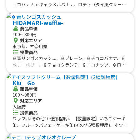
#海鮮
#和菓子
#和食
#ご当地グルメ
#串焼き
ョコバナナorキャラメルバナナ、ロティ（タイ風クレー
徳島県
香川県
愛媛県
高知県
プ）チョコレートorキャラメル、ロティ（タイ風クレー
#流行グルメ
#丼ぶり
#台湾料理
#ベトナム料理
九州のケータリングカー
プ）プレーン、韓国ドーナツ、マラサダドーナツ、コナコ
#タイ料理
#軽食・スナック
#パスタ
HIDAMARI-waffle-
ーヒー オールドファッション、ワッフル ホイップ、ワ
福岡県
佐賀県
長崎県
熊本県
大分県
宮崎県
鹿児島県
#りんご飴・フルーツ飴
#スイーツ
#キューバサンド
商品単価
ッフル キャラメル、ワッフル チョコレート、タピオカ
沖縄のケータリングカー
100〜800円
#アサイーボウル
#10円パン
#レモネード
キャラメル、タピオカチョコ、生フルーツジュース、ジン
対応エリア
ジャエール、いちごレアチーズドリンク、スパムおにぎ
沖縄県
東京都、神奈川県
り、飲むチーズケーキ、ホットコーヒー、アイスコーヒ
提供商品
ー、アイスチョコレート、ホットチョコレート、ホットワ
🏮青リンゴスカッシュ、🏮プレーン、🏮チョコバナナ、🏮
イン、コーンスープ、オリオンビール、ドリロコス、レモ
ベリーベリー、🏮チョコクランチ、🏮ココナッツ、🏮ロー
ネード、レモンスカッシュ、タピオカミルクティー、レモ
タスキャラメル、🏮オレオクッキー、とろけるふわふわか
ンサワー、ハイボール、フランクフルト、かき氷、タコ
き氷、アイスクリーム変更、🌸プレーン、🌸ココナッツ、
Kiu Go
ス、サルサタコライス、温玉タコライス、サワークリーム
🌸ロータスキャラメル、🌸オレオクッキー、🌸桜ラテ、🌸
商品単価
タコライス、アボカドタコライス、トルティーヤタコライ
桜ワッフル、ほっとチョコレートココア、カフェラテ（ ア
100〜980円
ス、チーズタコライス、タコライス
イス / ホット ）、アメリカーノ ( ホット / アイス )、コーン
対応エリア
スープ、クラムチャウダー、☀️プレーン、☀️オレオチョ
大阪府
コ、☀️ロータスキャラメル、☀️ベリーベリー、☀️ココナッ
提供商品
ツ、☀️チョコクランチ、☀️チョコバナナ、☀️フランクフル
ワッフル(その他10種類程度)、【数量限定】いちごケーキ
ト、☀️アメリカーノ（ ホット or アイス ）、ほっとミルク
缶、フルーツパフェ・ケーキ缶(その他6種類程度)、ホワイ
ココア、カフェラテ（ アイス / ホット ）、缶ビール 350
トロール【クレープロール】(その他8種類程度)、パンケー
㎖、レモンサワー、角ハイボール、☀️冷やしきゅうりの一
キバーガー(その他6種類程度)、チョコレートパンケーキ