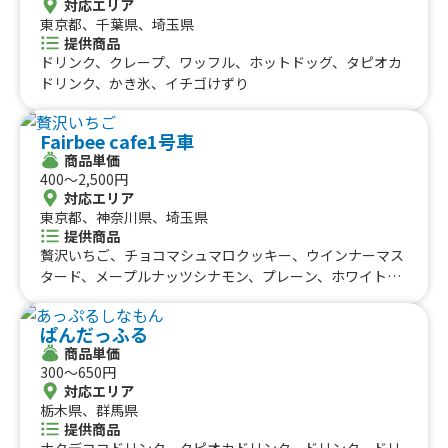
対応エリア
厚ミルク(Hot & Cold/その他4種類程度)、かき氷(フワフワ
ガー、ピザ、ホイップ付きチュロス、ワッフルホットサン
東京都、千葉県、埼玉県
練乳かき氷・ホイップ練乳かき氷・10種類程度)、ホット
ド、パフェ、バナナスムージー、わたあめ、ソフトクリー
提供商品
紅茶(その他4種類程度)、スイーツたい焼き(その他5種類程
ム、ソフトドリンク、フライドポテト、本格果肉入りかき
ドリンク、クレープ、ワッフル、ホットドッグ、タピオカ
度)、岸辺祭り限定 ●ケチャップ＆マヨネーズ ロールド
氷パフェ
ドリンク、かき氷、イチゴけずり
ッグ●ケチャップ ロールドッグ、鶴見緑地フェスタ・PAR
K JAM【限定】・バナナ＆ミックスベリーケーキ缶
Fairbee cafe1号車
商品単価
400〜2,500円
対応エリア
東京都、神奈川県、埼玉県
提供商品
贅沢いちご、チョコマシュマロクッキー、ウインナーマス
タード、メープルナッツシナモン、プレーン、ホワイトコ
コナッツ、ハニーナッツシュガー、キャラメルバナナチッ
プアーモンド、抹茶あんこ、バラエティ4、バラエティ6、
ぱんだっふる
ツナマヨ韓国のり、サラミピザ、BLTボロネーゼ、くるみ
商品単価
ハムチーズ、ホット銀毫ジャスミン茶ラテ、アイス銀毫ジ
300〜650円
ャスミン茶ラテ、アイス宇治抹茶ラテ、ホット宇治抹茶ラ
対応エリア
テ、アイスハニーラテ、ホットハニーラテ、グァバ＆マン
栃木県、群馬県
ゴー スムージー、ハニー＆パイナップルスムージー
提供商品
ナタデココドリンク、タピオカドリンク、ドリンク、ドリ