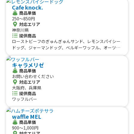
イバーミルク、星野村産抹茶・ラテ、チャイティー・ラ
Cafe knock.
テ、バニラ・ラテ、キャラメル・ラテ、塩キャラメル・ラ
商品単価
テ、ヘーゼルナッツ・ラテ、マカダミアナッツ・ラテ、テ
250〜850円
ィラミス・ラテ、アーモンド・ラテ、マンゴー・ラテ、ブ
対応エリア
ルーベリー・ラテ、ストロベリー・ラテ、アップル・ラ
神奈川県
テ、果汁100%愛媛みかん、果汁100%青森りんご、ワイ
提供商品
ナリーこだわりのグレープ、オリジナルタコス、ツナタコ
ローストビーフのぎゅんぎゅんサンド、レモンスパイシー
ス、チーズタコス、アボカドタコス、チキンタコス、ソー
ドッグ、ジャーマンドッグ、ベルギーワッフル、オーツan
セージタコス、タンドリータコス、照り焼きタコス、フレ
dチョコチャンククッキー、カヌレ、NYチーズケーキ、コ
イバーラテ
ーヒー各種、ハニーレモンスカッシュ
キャラメリゼ
商品単価
お問い合わせください
対応エリア
大阪府、兵庫県
提供商品
ワッフルバー
waffle MEL
商品単価
900〜1,000円
対応エリア