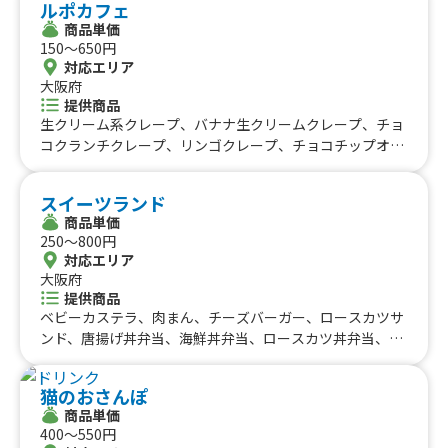
ルポカフェ
本漬け、☀️とろーりチョコバナナ、☀️ポテトサラダ、☀️ふ
(その他8種類程度)、ふわふわ５㎝パンケーキ(その他4種類
商品単価
わふわかき氷、学割500円、アルコール
程度)、スイーツドッグ(8種類程度)、ホットスイーツドッ
150〜650円
グ(その他5種類程度)、白玉入チョコレートケーキカップ
対応エリア
(その他8種類程度)、スイーツ白玉(その他7種類程度)、マ
大阪府
シュマロチョコレート、じゃがチーズ、じゃがバター【塩
提供商品
コショー・ガーリック】、アメリカンドック、フランクフ
生クリーム系クレープ、バナナ生クリームクレープ、チョ
ルト、フライドポテト【塩コショー】、アイスクレープ
コクランチクレープ、リンゴクレープ、チョコチップオレ
【数量限定】(2種類程度)、アイスチョコバナナ、アイスク
オクレープ、抹茶マロンあずきクレープ、イチゴチョコク
リーム【数量限定】(コーン部ホイップ充填)(その他4種類
レープ、さくらクレープ、てりたまチキンクレープ、タコ
スイーツランド
程度)、アイスソフトクリーム【数量限定】(2種類程度)、
ス風クレープ、ソーセージツナ、ハムツナサラダ、ハムサ
商品単価
いちご果肉アイス、綿菓子、肉巻きおにぎり棒、スイーツ
ラダ、ツナサラダ、ホットクレープ、和風白玉あずきクレ
250〜800円
店の唐揚げ、トリュフ ロールドッグ ソーセージ(その他7種
ープ、ジェラートアイスクリーム、フレーバーミルク、買
対応エリア
類程度)、ティラミスカップ(その他5種類程度)、ワッフル
取用メニュー、アイスドリンク、アイスクリームトッピン
大阪府
ソーセージ(その他5種類程度)、おしるこ、シフォン スキ
グ、コーンスープ、ドリンク、カキ氷
提供商品
ュア【マンゴー・パインのケーキ串】、ラテドリンク缶
ベビーカステラ、肉まん、チーズバーガー、ロースカツサ
(その他７種類程度)、ショコラリッチフラッペ、キャラメ
ンド、唐揚げ丼弁当、海鮮丼弁当、ロースカツ丼弁当、フ
ルマキアートフラッペ、抹茶リッチフラッペ(宇治抹茶)、
ラペチーノ、メロンパンクリームサンド、フルーツスムー
冷やしゴロゴロ果肉・果汁１００% ドリンク、ハワイア
ジー、タピオカミルクティー、チュロス、白玉ココア、ク
ンブルーソーダ(その他7種類程度)、コーンクリームポター
猫のおさんぽ
リームソーダ、フルーツあめ、ハンバーガー、タマネギ丸
ジュ(Hot & Cold)、タピオカミルクティー(Hot & Cold)、
商品単価
ごとスープ、焼き鳥、ポップコーン、フランクフルト、フ
400〜550円
アイス・ホットコーヒー(その他3種類程度)、フレーバー濃
ルーツポンチ、ロコモコ丼、たこせんべい、テリヤキバー