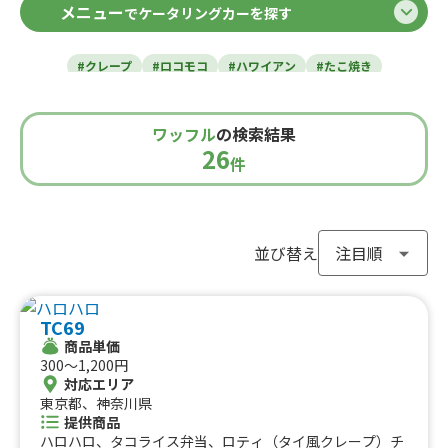
メニュー
でケータリングカーを探す
北海道
東北のケータリングカー
#クレープ
#ロコモコ
#ハワイアン
#たこ焼き
青森県
岩手県
宮城県
秋田県
山形県
福島県
#焼き芋
#肉・ステーキ
#かき氷
#チュロス
関東のケータリングカー
#餃子・小籠包
#唐揚げ
#ドリンク
#タピオカ
ワッフル
の検索結果
#うどん・蕎麦
#イタリアン
#カレー
#タコス
東京都
千葉県
神奈川県
埼玉県
26
栃木県
茨城県
群馬県
山梨県
件
北信越のケータリングカー
#ハンバーガー
#ケバブ
#コーヒー
#揚げパン
#ラーメン
#わらび餅
#ドーナツ
#ベビーカステラ
新潟県
富山県
石川県
福井県
長野県
#ポップコーン
#たい焼き
#ホットサンド
関西のケータリングカー
#ホットドッグ
#タコライス
#焼きそば
並び替え
#フライドポテト
#ガパオライス
#ピザ
#焼き鳥
大阪府
兵庫県
奈良県
京都府
滋賀県
和歌山県
東海のケータリングカー
#おにぎり
#ワッフル
#フルーツサンド
TC69
#ローストビーフ
#スムージー
#魯肉飯
#メキシカン
愛知県
静岡県
三重県
岐阜県
商品単価
#アイスクリーム
#ヤンニョムチキン
#中華
#団子
中国のケータリングカー
300〜1,200円
#クリームソーダ
#サンドイッチ
#わたあめ
#スープ
対応エリア
鳥取県
東京都、神奈川県
島根県
岡山県
広島県
山口県
#ケーキ
#クロッフル
#モンブラン
#お弁当
#パフェ
提供商品
四国のケータリングカー
#フルーツジュース
#パン
#韓国料理
#パンケーキ
ハロハロ、タコライス弁当、ロティ（タイ風クレープ）チ