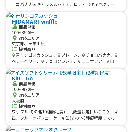
#海鮮
#和菓子
#和食
#ご当地グルメ
#串焼き
ョコバナナorキャラメルバナナ、ロティ（タイ風クレー
徳島県
香川県
愛媛県
高知県
プ）チョコレートorキャラメル、ロティ（タイ風クレー
#流行グルメ
#丼ぶり
#台湾料理
#ベトナム料理
九州のケータリングカー
プ）プレーン、韓国ドーナツ、マラサダドーナツ、コナコ
#タイ料理
#軽食・スナック
#パスタ
HIDAMARI-waffle-
ーヒー オールドファッション、ワッフル ホイップ、ワ
福岡県
佐賀県
長崎県
熊本県
大分県
宮崎県
鹿児島県
#りんご飴・フルーツ飴
#スイーツ
#キューバサンド
商品単価
ッフル キャラメル、ワッフル チョコレート、タピオカ
沖縄のケータリングカー
100〜800円
#アサイーボウル
#10円パン
#レモネード
キャラメル、タピオカチョコ、生フルーツジュース、ジン
対応エリア
ジャエール、いちごレアチーズドリンク、スパムおにぎ
沖縄県
東京都、神奈川県
り、飲むチーズケーキ、ホットコーヒー、アイスコーヒ
提供商品
ー、アイスチョコレート、ホットチョコレート、ホットワ
🏮青リンゴスカッシュ、🏮プレーン、🏮チョコバナナ、🏮
イン、コーンスープ、オリオンビール、ドリロコス、レモ
ベリーベリー、🏮チョコクランチ、🏮ココナッツ、🏮ロー
ネード、レモンスカッシュ、タピオカミルクティー、レモ
タスキャラメル、🏮オレオクッキー、とろけるふわふわか
ンサワー、ハイボール、フランクフルト、かき氷、タコ
き氷、アイスクリーム変更、🌸プレーン、🌸ココナッツ、
Kiu Go
ス、サルサタコライス、温玉タコライス、サワークリーム
🌸ロータスキャラメル、🌸オレオクッキー、🌸桜ラテ、🌸
商品単価
タコライス、アボカドタコライス、トルティーヤタコライ
桜ワッフル、ほっとチョコレートココア、カフェラテ（ ア
100〜980円
ス、チーズタコライス、タコライス
イス / ホット ）、アメリカーノ ( ホット / アイス )、コーン
対応エリア
スープ、クラムチャウダー、☀️プレーン、☀️オレオチョ
大阪府
コ、☀️ロータスキャラメル、☀️ベリーベリー、☀️ココナッ
提供商品
ツ、☀️チョコクランチ、☀️チョコバナナ、☀️フランクフル
ワッフル(その他10種類程度)、【数量限定】いちごケーキ
ト、☀️アメリカーノ（ ホット or アイス ）、ほっとミルク
缶、フルーツパフェ・ケーキ缶(その他6種類程度)、ホワイ
ココア、カフェラテ（ アイス / ホット ）、缶ビール 350
トロール【クレープロール】(その他8種類程度)、パンケー
㎖、レモンサワー、角ハイボール、☀️冷やしきゅうりの一
キバーガー(その他6種類程度)、チョコレートパンケーキ