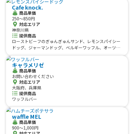
イバーミルク、星野村産抹茶・ラテ、チャイティー・ラ
Cafe knock.
テ、バニラ・ラテ、キャラメル・ラテ、塩キャラメル・ラ
商品単価
テ、ヘーゼルナッツ・ラテ、マカダミアナッツ・ラテ、テ
250〜850円
ィラミス・ラテ、アーモンド・ラテ、マンゴー・ラテ、ブ
対応エリア
ルーベリー・ラテ、ストロベリー・ラテ、アップル・ラ
神奈川県
テ、果汁100%愛媛みかん、果汁100%青森りんご、ワイ
提供商品
ナリーこだわりのグレープ、オリジナルタコス、ツナタコ
ローストビーフのぎゅんぎゅんサンド、レモンスパイシー
ス、チーズタコス、アボカドタコス、チキンタコス、ソー
ドッグ、ジャーマンドッグ、ベルギーワッフル、オーツan
セージタコス、タンドリータコス、照り焼きタコス、フレ
dチョコチャンククッキー、カヌレ、NYチーズケーキ、コ
イバーラテ
ーヒー各種、ハニーレモンスカッシュ
キャラメリゼ
商品単価
お問い合わせください
対応エリア
大阪府、兵庫県
提供商品
ワッフルバー
waffle MEL
商品単価
900〜1,000円
対応エリア