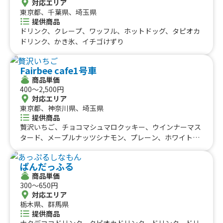
対応エリア
厚ミルク(Hot & Cold/その他4種類程度)、かき氷(フワフワ
ガー、ピザ、ホイップ付きチュロス、ワッフルホットサン
東京都、千葉県、埼玉県
練乳かき氷・ホイップ練乳かき氷・10種類程度)、ホット
ド、パフェ、バナナスムージー、わたあめ、ソフトクリー
提供商品
紅茶(その他4種類程度)、スイーツたい焼き(その他5種類程
ム、ソフトドリンク、フライドポテト、本格果肉入りかき
ドリンク、クレープ、ワッフル、ホットドッグ、タピオカ
度)、岸辺祭り限定 ●ケチャップ＆マヨネーズ ロールド
氷パフェ
ドリンク、かき氷、イチゴけずり
ッグ●ケチャップ ロールドッグ、鶴見緑地フェスタ・PAR
K JAM【限定】・バナナ＆ミックスベリーケーキ缶
Fairbee cafe1号車
商品単価
400〜2,500円
対応エリア
東京都、神奈川県、埼玉県
提供商品
贅沢いちご、チョコマシュマロクッキー、ウインナーマス
タード、メープルナッツシナモン、プレーン、ホワイトコ
コナッツ、ハニーナッツシュガー、キャラメルバナナチッ
プアーモンド、抹茶あんこ、バラエティ4、バラエティ6、
ぱんだっふる
ツナマヨ韓国のり、サラミピザ、BLTボロネーゼ、くるみ
商品単価
ハムチーズ、ホット銀毫ジャスミン茶ラテ、アイス銀毫ジ
300〜650円
ャスミン茶ラテ、アイス宇治抹茶ラテ、ホット宇治抹茶ラ
対応エリア
テ、アイスハニーラテ、ホットハニーラテ、グァバ＆マン
栃木県、群馬県
ゴー スムージー、ハニー＆パイナップルスムージー
提供商品
ナタデココドリンク、タピオカドリンク、ドリンク、ドリ