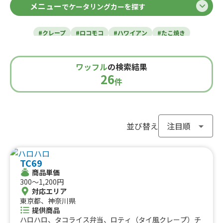
メニュー
でケータリングカーを探す
北海道
東北のケータリングカー
#クレープ
#ロコモコ
#ハワイアン
#たこ焼き
青森県
岩手県
宮城県
秋田県
山形県
福島県
#焼き芋
#肉・ステーキ
#かき氷
#チュロス
関東のケータリングカー
#餃子・小籠包
#唐揚げ
#ドリンク
#タピオカ
ワッフル
の検索結果
#うどん・蕎麦
#イタリアン
#カレー
#タコス
東京都
千葉県
神奈川県
埼玉県
26
栃木県
茨城県
群馬県
山梨県
件
北信越のケータリングカー
#ハンバーガー
#ケバブ
#コーヒー
#揚げパン
#ラーメン
#わらび餅
#ドーナツ
#ベビーカステラ
新潟県
富山県
石川県
福井県
長野県
#ポップコーン
#たい焼き
#ホットサンド
関西のケータリングカー
#ホットドッグ
#タコライス
#焼きそば
並び替え
#フライドポテト
#ガパオライス
#ピザ
#焼き鳥
大阪府
兵庫県
奈良県
京都府
滋賀県
和歌山県
東海のケータリングカー
#おにぎり
#ワッフル
#フルーツサンド
TC69
#ローストビーフ
#スムージー
#魯肉飯
#メキシカン
愛知県
静岡県
三重県
岐阜県
商品単価
#アイスクリーム
#ヤンニョムチキン
#中華
#団子
中国のケータリングカー
300〜1,200円
#クリームソーダ
#サンドイッチ
#わたあめ
#スープ
対応エリア
鳥取県
東京都、神奈川県
島根県
岡山県
広島県
山口県
#ケーキ
#クロッフル
#モンブラン
#お弁当
#パフェ
提供商品
四国のケータリングカー
#フルーツジュース
#パン
#韓国料理
#パンケーキ
ハロハロ、タコライス弁当、ロティ（タイ風クレープ）チ