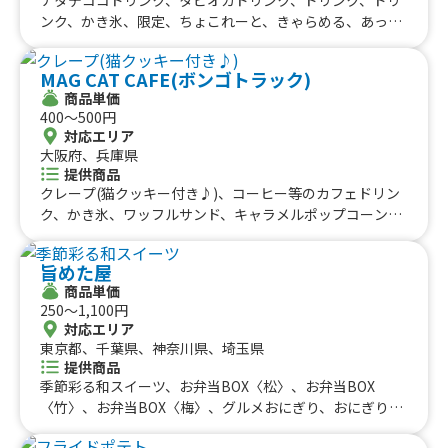
ンク、かき氷、限定、ちょこれーと、きゃらめる、あっぷ
るしなもん、こうちゃ、ちょこちっぷ、ぷれーん
MAG CAT CAFE(ボンゴトラック)
商品単価
400〜500円
対応エリア
大阪府、兵庫県
提供商品
クレープ(猫クッキー付き♪)、コーヒー等のカフェドリン
ク、かき氷、ワッフルサンド、キャラメルポップコーン、
コットンキャンディー、【買取】カフェドリンク、【買
取】コーヒー等のカフェドリンク、【買取】クレープ
旨めた屋
商品単価
250〜1,100円
対応エリア
東京都、千葉県、神奈川県、埼玉県
提供商品
季節彩る和スイーツ、お弁当BOX〈松〉、お弁当BOX
〈竹〉、お弁当BOX〈梅〉、グルメおにぎり、おにぎり、
お弁当BOX（梅）、お弁当BOX（竹）、お弁当BOX