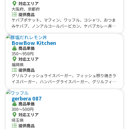
リ丼、炭焼 鶏塩丼、炭焼牛サガリステーキ串、炭焼ジャ
対応エリア
かき氷（ブルーハワイマンゴー）、かき氷（宇治金時抹
ンボジンギスカン串、炭焼ジャンボチキンステーキ串、元
大阪府、京都府
茶）
イタリアンシェフが作る本気飯 三浦焼きそば、ベルギー
提供商品
ワッフル イチゴバナナチョコホイップ、ベルギーワッフ
ケバブポケット、マフィン、ワッフル、コシャリ、おつま
ル カスタード、ベルギーワッフル バナナチョコホイッ
みケバブ、ノンアルコールバービカン、ケバブカレー丼、
プ、ベルギーワッフル イチゴチョコホイップ、ベルギー
ケバブ丼、ケバブサンド、ケバブロール
ワッフル ピスタチオ、ベルギーワッフル ベリーポイッ
BowBow Kitchen
プ、ベルギーワッフル 塩キャラメル
商品単価
350〜950円
対応エリア
福岡県
提供商品
グリルフィッシュライスバーガー、フィッシュ照り焼きラ
イスバーガー、ハンバーグライスバーガー、グリルフィッ
シュとブリそぼろの彩り丼、プルコギ丼、豚塩だれレモン
丼、カキ氷、カキ氷（宇治抹茶）、ドリンク、ワッフル
gerbera 087
商品単価
300〜500円
対応エリア
埼玉県
提供商品