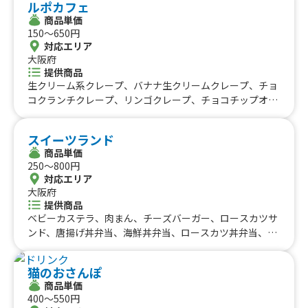
ルポカフェ
本漬け、☀️とろーりチョコバナナ、☀️ポテトサラダ、☀️ふ
(その他8種類程度)、ふわふわ５㎝パンケーキ(その他4種類
商品単価
わふわかき氷、学割500円、アルコール
程度)、スイーツドッグ(8種類程度)、ホットスイーツドッ
150〜650円
グ(その他5種類程度)、白玉入チョコレートケーキカップ
対応エリア
(その他8種類程度)、スイーツ白玉(その他7種類程度)、マ
大阪府
シュマロチョコレート、じゃがチーズ、じゃがバター【塩
提供商品
コショー・ガーリック】、アメリカンドック、フランクフ
生クリーム系クレープ、バナナ生クリームクレープ、チョ
ルト、フライドポテト【塩コショー】、アイスクレープ
コクランチクレープ、リンゴクレープ、チョコチップオレ
【数量限定】(2種類程度)、アイスチョコバナナ、アイスク
オクレープ、抹茶マロンあずきクレープ、イチゴチョコク
リーム【数量限定】(コーン部ホイップ充填)(その他4種類
レープ、さくらクレープ、てりたまチキンクレープ、タコ
スイーツランド
程度)、アイスソフトクリーム【数量限定】(2種類程度)、
ス風クレープ、ソーセージツナ、ハムツナサラダ、ハムサ
商品単価
いちご果肉アイス、綿菓子、肉巻きおにぎり棒、スイーツ
ラダ、ツナサラダ、ホットクレープ、和風白玉あずきクレ
250〜800円
店の唐揚げ、トリュフ ロールドッグ ソーセージ(その他7種
ープ、ジェラートアイスクリーム、フレーバーミルク、買
対応エリア
類程度)、ティラミスカップ(その他5種類程度)、ワッフル
取用メニュー、アイスドリンク、アイスクリームトッピン
大阪府
ソーセージ(その他5種類程度)、おしるこ、シフォン スキ
グ、コーンスープ、ドリンク、カキ氷
提供商品
ュア【マンゴー・パインのケーキ串】、ラテドリンク缶
ベビーカステラ、肉まん、チーズバーガー、ロースカツサ
(その他７種類程度)、ショコラリッチフラッペ、キャラメ
ンド、唐揚げ丼弁当、海鮮丼弁当、ロースカツ丼弁当、フ
ルマキアートフラッペ、抹茶リッチフラッペ(宇治抹茶)、
ラペチーノ、メロンパンクリームサンド、フルーツスムー
冷やしゴロゴロ果肉・果汁１００% ドリンク、ハワイア
ジー、タピオカミルクティー、チュロス、白玉ココア、ク
ンブルーソーダ(その他7種類程度)、コーンクリームポター
猫のおさんぽ
リームソーダ、フルーツあめ、ハンバーガー、タマネギ丸
ジュ(Hot & Cold)、タピオカミルクティー(Hot & Cold)、
商品単価
ごとスープ、焼き鳥、ポップコーン、フランクフルト、フ
400〜550円
アイス・ホットコーヒー(その他3種類程度)、フレーバー濃
ルーツポンチ、ロコモコ丼、たこせんべい、テリヤキバー