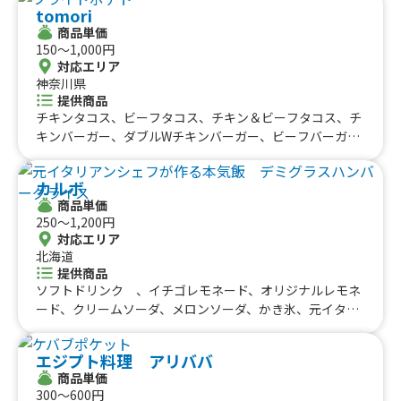
（松）、本日の汁物、季節の和スイーツ、Soy抹茶ラテ
tomori
商品単価
150〜1,000円
対応エリア
神奈川県
提供商品
チキンタコス、ビーフタコス、チキン＆ビーフタコス、チ
キンバーガー、ダブルWチキンバーガー、ビーフバーガ
ー、ダブルWビーフバーガー、チキン＆ビーフバーガー、
ダブルWチキン＆ビーフバーガー、肉厚ジューシー100%
カルボ
ハンバーガー、肉厚ジューシー100% ダブルWハンバ
商品単価
ーガー、肉厚ジューシー100% チーズバーガー、肉厚ジ
250〜1,200円
ューシー100% ダブルWチーズバーガー、王道のティン
対応エリア
ガ チキンライス、無敵のカルネアサダ ビーフライス、
北海道
肉厚ジューシー100% ハンバーグライス、欲張りセッ
提供商品
ト 二種の盛り合わせ チキン＆ビーフライス、欲張りセ
ソフトドリンク 、イチゴレモネード、オリジナルレモネ
ット 二種の盛り合わせ チキン＆ハンバーグライス、欲
ード、クリームソーダ、メロンソーダ、かき氷、元イタリ
張りセット 二種の盛り合わせ ビーフ＆ハンバーグライ
アンシェフが作る本気飯 シーフードカレー、元イタリアン
ス、超贅沢！！ 三種の盛り合わせ チキン＆ビーフ＆ハ
シェフが作る本気飯 ハンバーグカレー、元イタリアンシ
エジプト料理 アリババ
ンバーグライス、単品 ライス、フライドポテト、tomor
ェフが作る本気飯 チキンカレー、元イタリアンシェフが
商品単価
iブレンドコーヒー、カフェラテ、チャイ、キャラメルラ
作る本気飯 デミグラスハンバーグライス、炭焼 牛サガ
300〜600円
テ、チョコレートラテ、かき氷、かき氷（特別いちご）、