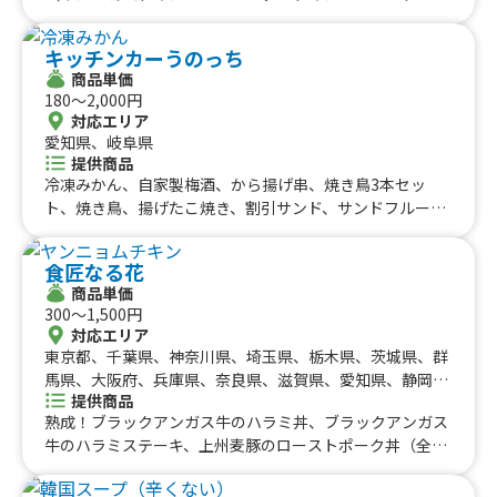
製フルーツラッシー、チキンオーバーライス、おつまみセ
チキン・カンジャンチキン・コチュマヨチキン・ネギ塩チ
ット、冷凍ペットボトル飲料、焼きそば、ラムネ 1本、
キン・ハニーコンボチキン）、秩父天然水ふわふわかき氷
キッチンカーうのっち
上海やきそば、骨付きポークフランク、自家製シロップの
（18種類)、ふりふりポテト(18種類のフレーバー）、チュ
商品単価
かき氷、響ハイボール、山崎ハイボール、上州牛ロースト
ロス、チーズハットグ、ポテトチーズハットグ、チーズボ
180〜2,000円
ビーフサンド、群馬県産上州牛ローストビーフ、アサイー
ール、チヂミ、チキンナゲット、ソトックソトック、肉巻
対応エリア
ボール、鶏天丼、カップいちご(4粒)、ナタデココといちご
きおにぎり、アメリカンドッグ、旨からBOX(しょうゆ・し
愛知県、岐阜県
のフルーツドリンク、チュロス、群馬県産やよいひめ
お・みそ・南蛮・油淋鶏・めんたいマヨ・スイートチ
提供商品
(箱)、マカロニ&チーズホットドッグ、生姜焼きホットド
リ)、旨から丼、牛カルビ丼、缶ビール、オレンジジュー
冷凍みかん、自家製梅酒、から揚げ串、焼き鳥3本セッ
ッグケバブソース仕立て、焼鳥ホットドッグ、ホットドッ
ス100%、パイナップルジュース100%、ハイボール・コ
ト、焼き鳥、揚げたこ焼き、割引サンド、サンドフルーツ
ク、白州森香るハイボール、サンディーカクテル、サンデ
ークハイ・ジンジャーハイ、韓国ドリンク
サイダー、チュロスレモネード、チュロスイチゴミルク、
ィーサワー、アースフレンズ東京Zカクテル、アースフレ
ふぐのから揚げ、レモンスカッシュ、レモネード、厚切り
ンズ東京Zサワー、日替り弁当、唐揚げ弁当、チルソーダa
食匠なる花
牛ハラミ串、イベリコ豚 厚切りタン串、生ハムとクリー
ndチーズボール、チルソーダandチヂミ、チルソーダand
商品単価
ムチーズのハムサンド、ロングチュロス、海老とブロッコ
300〜1,500円
ヤンニョムチキン、チルソーダ、揚げオムク、クラフトビ
リーのサンドイッチ、豊田市「ゆたか牛」サーロイン串、
対応エリア
ール、バリカワ(3本)、大粒タコ焼き、角ハイボール、レモ
大学いも、牛ハラミステーキ丼、フルーツサイダー マン
東京都、千葉県、神奈川県、埼玉県、栃木県、茨城県、群
ンサワー、生ビール、ハリケーンポテト、群馬県産やまと
ゴー、塩ゆで枝豆、チーズフライ、おでん、どて煮、豊田
馬県、大阪府、兵庫県、奈良県、滋賀県、愛知県、静岡
ぶた豚汁、上州名物豚もつ煮、上州名物豚もつ煮ご飯、キ
市「ゆたか牛」ステーキ丼、から揚げ丼、チキン南蛮風弁
提供商品
県、宮城県、福島県、石川県、山梨県、長野県、北海道、
ャラメルポップコーン、特製ソーセージ 1本、煙突チュ
当、タレから揚げ弁当、ヤンニョムチキン弁当、から揚げ
熟成！ブラックアンガス牛のハラミ丼、ブラックアンガス
青森県、岩手県、秋田県、山形県、福岡県、熊本県、大分
ロスのホットチョコ、ロングチュロス、煙突チュロスのホ
弁当、ハンバーグご飯セット、から揚げご飯セット、一口
牛のハラミステーキ、上州麦豚のローストポーク丼（全国
県、宮崎県、鹿児島県
ットチョコレート、タコチヂミ、油淋鶏、ヤンニョムチキ
チキンカツ、揚げシュウマイ、手羽先唐揚げ、揚げギョー
丼グランプリ7連覇中）、金賞受賞のだしから揚げ、ブラ
ン弁当、ヤンニョムチキン チーズ、チキン南蛮、特製ソ
ザ、缶ビール(アサヒスーパードライ)、カシスオレンジ、
ックアンガス牛のハラミ串焼き、牛すじ焼き、チーズタッ