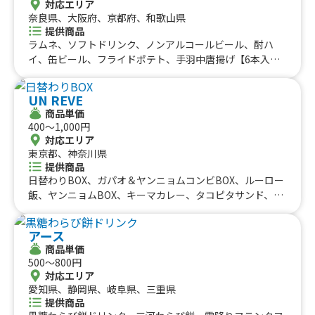
対応エリア
奈良県、大阪府、京都府、和歌山県
提供商品
ラムネ、ソフトドリンク、ノンアルコールビール、酎ハ
イ、缶ビール、フライドポテト、手羽中唐揚げ【6本入
り】、ヤンニョムチキン【5個入】、唐揚げ【5個入】、焼
き鳥
UN REVE
商品単価
400〜1,000円
対応エリア
東京都、神奈川県
提供商品
日替わりBOX、ガパオ＆ヤンニョムコンビBOX、ルーロー
飯、ヤンニョムBOX、キーマカレー、タコピタサンド、チ
リコンカン、アイスグリーンティー、自家製レモネード、
焼きポテトのチリコンカンのせ、焼きポテト、ひよこ豆の
アース
ファラフェルサンド、ソイヤンニョムサンド、ソイタコラ
商品単価
イス、ソイガパオライス
500〜800円
対応エリア
愛知県、静岡県、岐阜県、三重県
提供商品