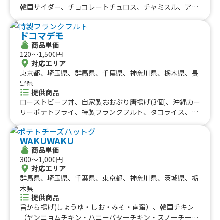
#海鮮
#和菓子
#和食
#ご当地グルメ
#串焼き
韓国サイダー、チョコレートチュロス、チャミスル、アイ
徳島県
香川県
愛媛県
高知県
スチュロス、ピンス、カップアイス、スイーツチュロス、
#流行グルメ
#丼ぶり
#台湾料理
#ベトナム料理
九州のケータリングカー
ねぎ塩からあげ丼、からマヨ丼、はみでる！からあげ弁
#タイ料理
#軽食・スナック
#パスタ
ドコマデモ
当、チーズトッポギ、ねぎヤンニョムチキン、おろしぶっ
福岡県
佐賀県
長崎県
熊本県
大分県
宮崎県
鹿児島県
#りんご飴・フルーツ飴
#スイーツ
#キューバサンド
商品単価
かけねぎマンドゥ、マンドゥ丼、ねぎヤンニョムマンド
沖縄のケータリングカー
120〜1,500円
#アサイーボウル
#10円パン
#レモネード
ゥ、ヤンニョムチキン丼、ヤンニョムマンドゥ、マンドゥ
対応エリア
(韓式揚げ餃子)、ヤンニョムチキン、韓国チキン
沖縄県
東京都、埼玉県、群馬県、千葉県、神奈川県、栃木県、長
野県
提供商品
ローストビーフ丼、自家製おおぶり唐揚げ(3個)、沖縄カー
リーポテトフライ、特製フランクフルト、タコライス、削
りいちご、コリアンチーズボール、フルーツティー、海鮮
カリっとチヂミ、ヤンニョムチキン、自家製大ぶり唐揚げ
WAKUWAKU
(4個)、お好み焼き、かき氷、いちごフラッペ、ふりふり山
商品単価
盛りポテトフライ、韓国風ピラフ、ストロベリーチーズボ
300〜1,000円
ール、スンドゥブチゲ、ハンドドリップコーヒー、深川め
対応エリア
し、自家製唐揚げ(1個)、上州名物とりめし、スパイスカレ
群馬県、埼玉県、千葉県、東京都、神奈川県、茨城県、栃
ー、きゅうりの塩たたき、いちごスムージー、炭火焼鳥3
木県
本、ビアバッターステーキカットポテト、サイドワインダ
提供商品
ーポテトフライ、焼きそば、かき氷、トルネードポテト、
旨から揚げ(しょうゆ・しお・みそ・南蛮）、韓国チキン
ソフトドリンク、ヤンニョムチキン、煎茶、サラダ、自家
（ヤンニョムチキン・ハニーバターチキン・スノーチーズ