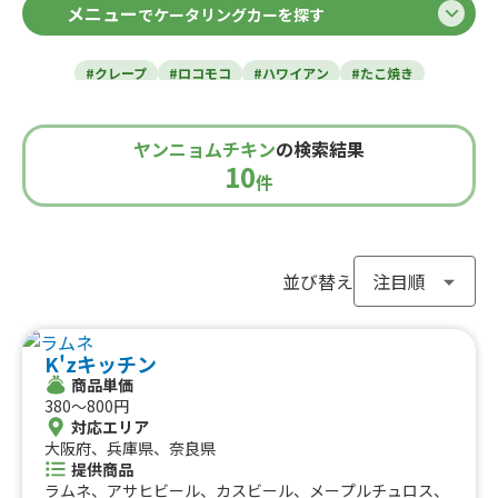
メニュー
でケータリングカーを探す
北海道
東北のケータリングカー
#クレープ
#ロコモコ
#ハワイアン
#たこ焼き
青森県
岩手県
宮城県
秋田県
山形県
福島県
#焼き芋
#肉・ステーキ
#かき氷
#チュロス
関東のケータリングカー
#餃子・小籠包
#唐揚げ
#ドリンク
#タピオカ
ヤンニョムチキン
の検索結果
#うどん・蕎麦
#イタリアン
#カレー
#タコス
東京都
千葉県
神奈川県
埼玉県
10
栃木県
茨城県
群馬県
山梨県
件
北信越のケータリングカー
#ハンバーガー
#ケバブ
#コーヒー
#揚げパン
#ラーメン
#わらび餅
#ドーナツ
#ベビーカステラ
新潟県
富山県
石川県
福井県
長野県
#ポップコーン
#たい焼き
#ホットサンド
関西のケータリングカー
#ホットドッグ
#タコライス
#焼きそば
並び替え
#フライドポテト
#ガパオライス
#ピザ
#焼き鳥
大阪府
兵庫県
奈良県
京都府
滋賀県
和歌山県
東海のケータリングカー
#おにぎり
#ワッフル
#フルーツサンド
K'zキッチン
#ローストビーフ
#スムージー
#魯肉飯
#メキシカン
愛知県
静岡県
三重県
岐阜県
商品単価
#アイスクリーム
#ヤンニョムチキン
#中華
#団子
中国のケータリングカー
380〜800円
#クリームソーダ
#サンドイッチ
#わたあめ
#スープ
対応エリア
鳥取県
大阪府、兵庫県、奈良県
島根県
岡山県
広島県
山口県
#ケーキ
#クロッフル
#モンブラン
#お弁当
#パフェ
提供商品
四国のケータリングカー
#フルーツジュース
#パン
#韓国料理
#パンケーキ
ラムネ、アサヒビール、カスビール、メープルチュロス、