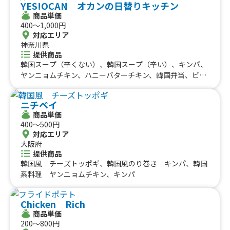
ーセージ、フライドポテト チーズ、フライドポテト ト
YES!OCAN オカンの日替りキッチン
レモンサワー、ハイボール、めちゃめちゃマンゴー氷、め
カルビ、旨辛トッポキ、ヤンニョムチキン、超ロングポテ
マトサルサ、フライドポテト 明太マヨ、チキンオーバー
商品単価
ちゃめちゃいちご氷、かき氷(小)、アイスクリーム、ロー
ト、生ビール、マンゴービール、マンゴーハイボール、マ
ライス、欧風ビーフカレー、生ビール、角ハイボール、レ
400〜1,000円
ストビーフサンド、ハンバーグサンド、アイスティー、ア
ンゴージュース、ピーチハイボール、スイカジュース、も
モンサワー、ノンアルコールビール
対応エリア
イスミルクティー、アイスカフェモカ、アイスコーヒー、
もジュース、梨ジュース、レモネード、ソフトドリンク
神奈川県
揚げパン、ポテトフライ、フルーツサイダー いちご、白
提供商品
桃シャーベット、厚焼きサンド玉子、サーロインステーキ
韓国スープ（辛くない）、韓国スープ（辛い）、キンパ、
オーバーライス、ハラミステーキオーバーライス、チーズ
ヤンニョムチキン、ハニーバターチキン、韓国弁当、ビビ
味噌カツサンド、とよたプリン、紫芋オレ、イチゴミル
ンバ弁当、VEGANスイーツ、カレー
ク、コーヒー、油淋鶏、マヌルカンジャンチキン、ヤンニ
ョムチキン、唐揚げ、熱々アップルカスタードパイ、カレ
ニチベイ
ーパン
商品単価
400〜500円
対応エリア
大阪府
提供商品
韓国風 チーズトッポギ、韓国風のり巻き キンパ、韓国
系料理 ヤンニョムチキン、キンパ
Chicken Rich
商品単価
200〜800円