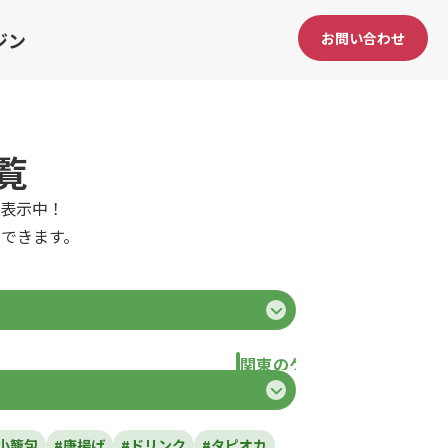
ジン
お問い合わせ
覧
表示中！
できます。
関東のケータリングカー
県
東京都
千葉県
神奈川県
埼玉県
栃
小籠包
#唐揚げ
#ドリンク
#タピオカ