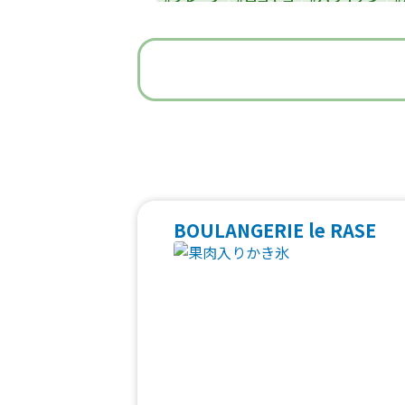
#うどん・蕎麦
#イタリアン
#
#ベビーカステラ
#ポップコーン
#た
#焼き鳥
#おにぎり
#ワッフル
#フ
#中華
#団子
#クリームソー
#フルーツジュース
#パン
#韓国料
#ベトナム料理
#タイ料理
#軽食・
BOULANGERIE le RASE