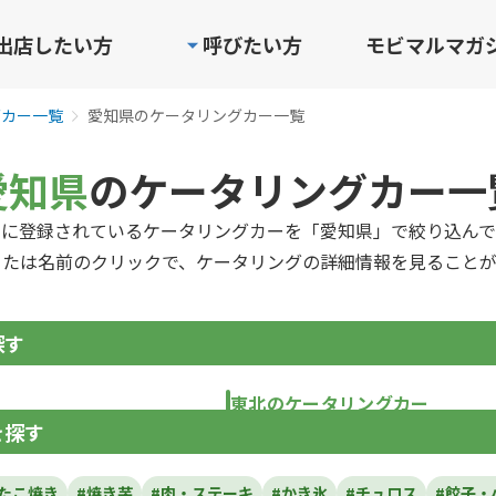
出店したい方
呼びたい方
モビマルマガ
グカー一覧
愛知県のケータリングカー一覧
愛知県
のケータリングカー一
ルに登録されているケータリングカーを「愛知県」で絞り込んで
または名前のクリックで、ケータリングの詳細情報を見ることが
探す
東北のケータリングカー
を探す
青森県
岩手県
宮城県
秋田県
山形県
福島
#たこ焼き
#焼き芋
#肉・ステーキ
#かき氷
#チュロス
#餃子・