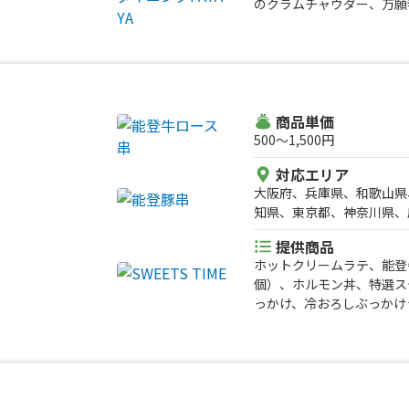
のクラムチャウダー、万願
ません、おにぎらず、フル
ねぎとハラミステーキ、焼
レー、もろこし揚げ、塩
カ、タピオカミルクティー
カ、焼き京野菜ハラミ丼、
ディアムサイズ)、京都九
ングポテト、しいたけバタ
ミ串、チョコ生クリームラ
商品単価
茶の生クリームラテ、麒麟レ
500〜1,500円
ル、ロングチュロス、粗挽
対応エリア
テ、キャラメル生クリーム
大阪府、兵庫県、和歌山県
フルーツトマトのミネスト
知県、東京都、神奈川県、
ギ&ポテトセット、九条ね
貴船白うさぎ氷、平等院氷
提供商品
氷、北海道厚切りポテト、
ホットクリームラテ、能登
個）、ホルモン丼、特選ス
っかけ、冷おろしぶっかけ
ップス、カツサンド、角煮
カレー、クレープ各種、り
ルク練乳かき氷、唐揚げ、
焼きチーズたまごサンド、
ごサンド