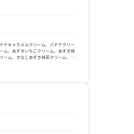
ナナキャラメルクリーム、バナナクリー
ーム、あずきいちごクリーム、あずき抹
リーム、きなこあずき抹茶クリーム、き
みかんクリーム、オレオクリーム、チョ
リーム、抹茶クリーム、ストロベリーク
ーム、マンゴークリーム、メープルクリ
ツナピザ、ツナチーズ、ツナサラダ、ハ
ハムチーズ、ハムサラダ、シュガーバタ
ャラメルアーモンド、レモンシュガー、
メニュ表（通常販売）、クレープメニュ
ルドドリンク各種（ソフトドリンク 炭
ンク各種（ソフトドリンク 非炭酸）、