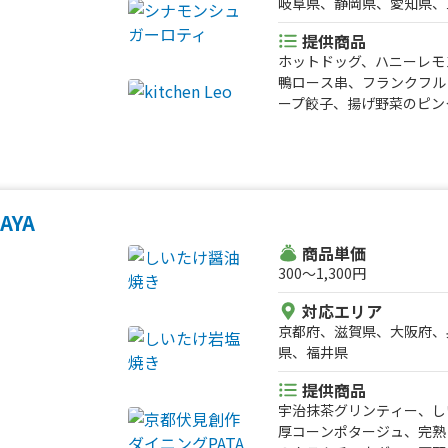
岐阜県、静岡県、愛知県、
提供商品
ホットドッグ、ハニーレモ
鴨ロース串、フランクフル
ープ餃子、揚げ野菜のピン
まぐれパフェ、チキンナゲ
ネギ蕎麦、フォー、バイン
当、ホット梅酒、熱々おで
り盛りポテトフライ、炙り
ルソーダ、アイスコーヒー
AYA
ナム チェー、きな粉たっ
スノーボール（かき氷）、
商品単価
トロ卵のオムそば、名古屋
300〜1,300円
おっ手羽、雪みかんカルピ
対応エリア
リシャヨーグルトアイス（
京都府、滋賀県、大阪府、
トラテ、日替りランチ、葱
県、福井県
ーライス、飛騨牛コロッケ
キンサテ（3本）、手羽先
提供商品
ダー、チキンピカタ丼、か
宇治抹茶グリンティー、し
騨牛すじカレー、ロコモコ
厚コーンポタージュ、完熟
参鶏湯（薬膳粥）、和栗の