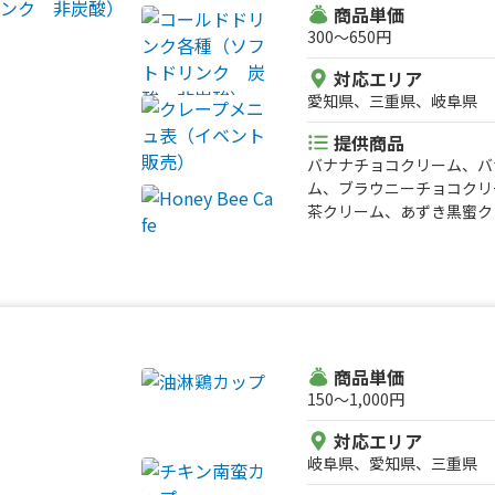
商品単価
300〜650円
対応エリア
愛知県、三重県、岐阜県
提供商品
バナナチョコクリーム、バ
ム、ブラウニーチョコクリ
茶クリーム、あずき黒蜜ク
なこあずき黒蜜クリーム、
コクリーム、キャラメルク
リーム、ブルーベリークリ
ーム、ソーセージチーズ、
ムツナチーズ、ハムピザ、
ー、チョコアーモンド、キ
ワッフルカップ、クレープ
商品単価
表（イベント販売）、コー
150〜1,000円
酸 非炭酸）、ホットドリ
対応エリア
かき氷各種
岐阜県、愛知県、三重県