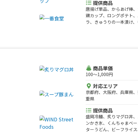
提供商品
唐揚げ単品、からあげ棒、
鶏カップ、ロングポテト、
ラ、きゅうりの一本漬け、
当、けいちゃん弁当、チキ
丼、けいちゃん丼、けいち
ーハン、唐揚げチャーハン
商品単価
100〜1,000円
対応エリア
京都府、大阪府、兵庫県、
重県
提供商品
盛岡冷麺、炙りマグロ丼、
ンかき氷、くんちゃまベー
ターうどん、ビーフライス
ら唐揚げ、サメ唐揚げ、ワ