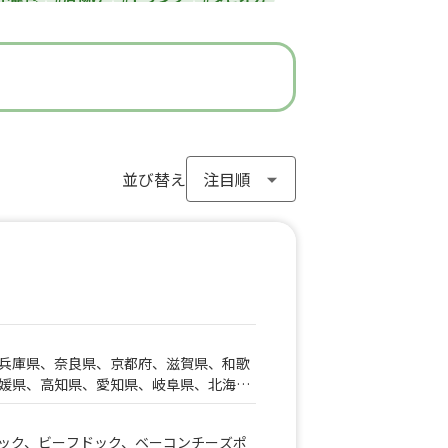
#ラーメン
#わらび餅
#ドーナツ
#フライドポテト
#ガパオライス
#ピザ
ン
#アイスクリーム
#ヤンニョムチキン
#モンブラン
#お弁当
#パフェ
き
#流行グルメ
#丼ぶり
#台湾料理
サンド
#アサイーボウル
並び替え
#10円パン
兵庫県、奈良県、京都府、滋賀県、和歌
媛県、高知県、愛知県、岐阜県、北海
木県、静岡県、三重県、広島県、福岡
県、山梨県、新潟県、富山県、石川県、
ック、ビーフドック、ベーコンチーズポ
島根県、岡山県、山口県、佐賀県、熊本