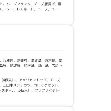
ト、ハーブフランク、チーズ唐揚げ、唐
島県
ムージー、レモネード、コーラ、コーヒ
、ビール、酎ハイレモン、ノンアルコー
、かき氷、たこ焼き(７個入り)
、兵庫県、京都府、滋賀県、東京都、愛
阜県、鳥取県、島根県、岡山県、広島
県、愛媛県、高知県
（4個入）、アメリカンドッグ、チーズ
、三田牛メンチカツ、コロッケセット、
ーズボール（5個入）、フリフリポテト、
ケ弁当、たい焼き、牛タン串、チュロ
ル、酎ハイ、ノーアルコール、三田牛メ
、その他サイドメニュー、牛丼、ふわふ