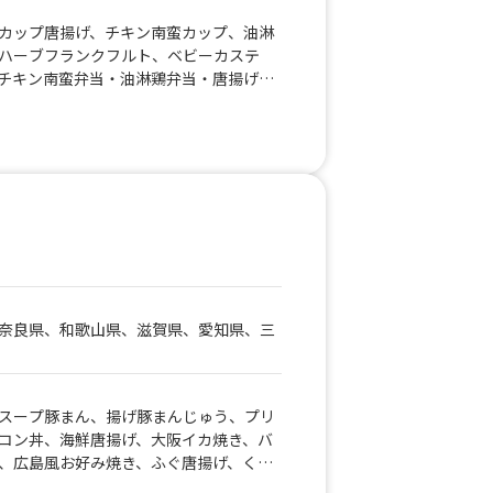
カップ唐揚げ、チキン南蛮カップ、油淋
ハーブフランクフルト、ベビーカステ
チキン南蛮弁当・油淋鶏弁当・唐揚げ弁
ン南蛮丼、油淋鶏丼、唐揚げスタミナ
ゃん焼きそば、唐揚げカレー、オムチャ
、唐揚げそば、かき氷、生ビール
奈良県、和歌山県、滋賀県、愛知県、三
スープ豚まん、揚げ豚まんじゅう、プリ
コン丼、海鮮唐揚げ、大阪イカ焼き、バ
、広島風お好み焼き、ふぐ唐揚げ、くじ
タリガニ唐揚げ、チーズ焼牛丼、台湾牡