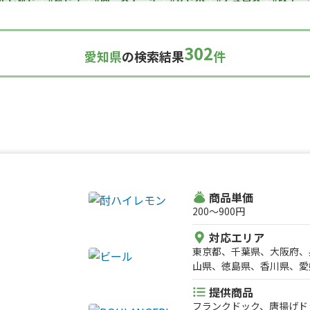
カレー
#タコス
#ハンバーガー
#ケバブ
#コーヒー
#揚げパン
い焼き
#ホットサンド
#ホットドッグ
#タコライス
#焼きそば
302
愛知県
の検索結果
件
ルーツサンド
#ローストビーフ
#スムージー
#魯肉飯
#メキシカ
ダ
#サンドイッチ
#わたあめ
#スープ
#ケーキ
#クロッフル
理
#パンケーキ
#海鮮
#和菓子
#和食
#ご当地グルメ
#串焼
スナック
#パスタ
#りんご飴・フルーツ飴
#スイーツ
#キューバ
#レモネード
商品単価
200〜900円
対応エリア
東京都、千葉県、大阪府、
山県、徳島県、香川県、愛
道、神奈川県、埼玉県、栃
提供商品
県、長崎県、茨城県、群馬
フランクドック、唐揚げド
福井県、長野県、鳥取県、