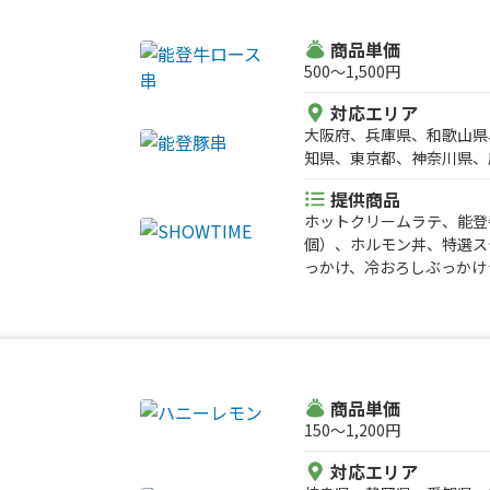
わ果実かき氷、ハワイアン
ール、ハイボール、酎ハイ
ンチカツ、コロッケ）チー
商品単価
ルト、フライドポテト、ダ
500〜1,500円
州岸和田名物）ダージーパ
対応エリア
ダージーパイ、かき氷、チ
大阪府、兵庫県、和歌山県
イ、三田牛メンチカツ、三
知県、東京都、神奈川県、
ハットグ、チーズボール、
グ、チーズボール、三田牛
提供商品
フルト、牛串（牛タン、牛
ホットクリームラテ、能登
ツ、コロッケ）チーズハッ
個）、ホルモン丼、特選ス
フライドポテト、ダージー
っかけ、冷おろしぶっかけ
ラミ、牛カルビ）三田牛（
ップス、カツサンド、角煮
グ、チーズボール、フラン
カレー、クレープ各種、り
ル）、三田牛メンチカツ、
ルク練乳かき氷、唐揚げ、
（タコス、ジャークチキン
焼きチーズたまごサンド、
コール、ソフトドリンク等
ごサンド
商品単価
150〜1,200円
対応エリア