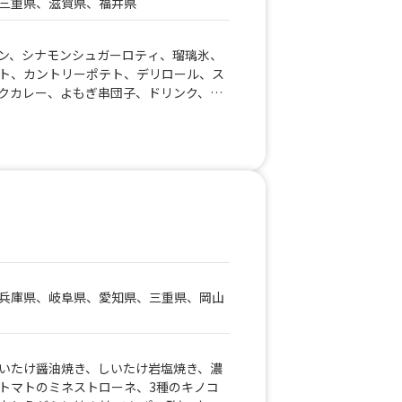
三重県、滋賀県、福井県
ン、シナモンシュガーロティ、瑠璃氷、
ト、カントリーポテト、デリロール、ス
クカレー、よもぎ串団子、ドリンク、気
ット、醤油ラーメン、焼きチュロス、鴨
ミー、日替り弁当、よだれ鶏、彩り弁
ん、白玉ぜんざい、ホットコーヒー、盛
鴨ロース、特製ネギ塩からあげ、カラフ
、赤紫蘇ドリンク、ロングポテト、ベト
ぷり串団子、冷やしきゅうり、五平餅、
台湾まぜうどん、ボリューム満点 ふわ
味噌カツ丼、ワンタンスープ、レオのし
ス、和風チキンカツ丼、よだれ鶏丼、ギ
龍眼ハニーがけ）、揚げたこ焼き、ホッ
兵庫県、岐阜県、愛知県、三重県、岡山
唐揚げ、グリーンカレー、チキンオーバ
、くずキリ（きなこと黒みつがけ）、チ
の旨辛煮、どっ缶みかん、クラムチャウ
らポテ、ロングチュロス、ぽて丸君、飛
いたけ醤油焼き、しいたけ岩塩焼き、濃
丼、かき氷うどん、たじみそ焼きそば、
トマトのミネストローネ、3種のキノコ
生絞り極細モンブラン、名古屋名物 た