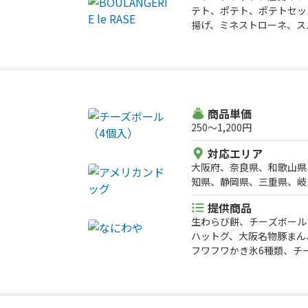
テト、ポテト、ポテトセッ
県、大分県、宮崎県、鹿児
揚げ、ミネストローネ、ス
ー、カフェオレ、抹茶オレ
ルビール、果肉入りかき氷
商品単価
250〜1,200円
対応エリア
大阪府、奈良県、和歌山県
知県、静岡県、三重県、岐
県、山口県、徳島県、香川
提供商品
生わらび餅、チーズボール
ハットグ、大阪名物豚まん
フワフワかき氷6種類、チ
三田牛メンチカツ、コロッ
ス、生ビール、角ハイボー
ンチカツ、コロッケセット