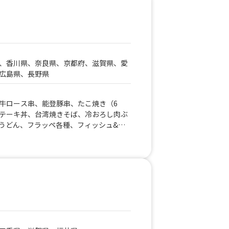
バーガー、かき氷（ふわふわ氷）、生ビ
、ソフトドリンク、かき氷、三田牛（メ
ズハットグ、チーズボール、フランクフ
ージーパイ、かき氷、かしみん焼き（泉
イ、フランクフルト、ソフトドリンク、
ーズボール、チーズドック、ダージーパ
、香川県、奈良県、京都府、滋賀県、愛
田牛コロッケ、フランクフルト、チーズ
広島県、長野県
ポテトチーズハットグ、チーズハット
メンチカツ、三田牛コロッケ、フランク
ハラミ、牛カルビ）三田牛（メンチカ
牛ロース串、能登豚串、たこ焼き（6
トグ、チーズボール、フランクフルト、
テーキ丼、台湾焼きそば、冷おろし肉ぶ
パイ、アルコール、牛串（牛タン、牛ハ
うどん、フラッペ各種、フィッシュ&チ
メンチカツ、コロッケ）チーズハット
丼、上海焼きそば、出汁うどん、牛すじ
クフルト、ポテト、ドリンク（アルコー
んご飴、果実のしずく飴、生ビール、ミ
三田牛コロッケセット、①トルティーヤ
ロングポテト、厚焼きたまごサンド、厚
、プルコギ、ドック）②ドリンク（アル
厚焼き明太たまごサンド、すき焼きたま
）、ボリューム弁当