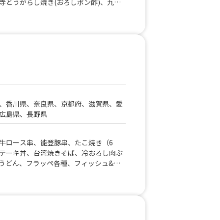
寺とうがらし焼き(おろしポン酢)、九条
ーツティー、生レモンソーダ、ピンクカ
き餅ぜんざい、宇治抹茶ミルクタピオ
からあげ
、苺ミルクタピオカ、マンゴータピオ
ふわふわ氷、もちチーズ九条ねぎ焼き(ミ
条ねぎ焼き(ハーフサイズ)、アメリカンロ
ー醬油焼き、九条ねぎの一本焼き、ハラ
テ、キャラメル生クリームラテ、宇治抹
モン酎ハイ、KIRIN一番搾り生ビー
き豆手立て珈琲、チョコ生クリームラ
ラテ、宇治抹茶生クリームラテ、京都産
、香川県、奈良県、京都府、滋賀県、愛
ローネ、漬け込み熟製唐揚げ北海道ザン
広島県、長野県
ぎと牛たんの焼きそば、特選牛タン串、
、宇治抹茶100%の宇治抹茶金時ミルク
漬け込み熟成唐揚げ！北海道ザンギ
牛ロース串、能登豚串、たこ焼き（6
テーキ丼、台湾焼きそば、冷おろし肉ぶ
うどん、フラッペ各種、フィッシュ&チ
丼、上海焼きそば、出汁うどん、牛すじ
んご飴、果実のしずく飴、生ビール、ミ
ロングポテト、厚焼きたまごサンド、厚
厚焼き明太たまごサンド、すき焼きたま