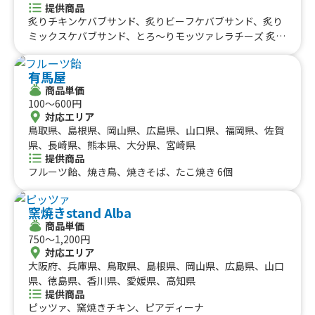
提供商品
京都府、和歌山県、三重県、鳥取県、東京都、千葉県、群
炙りチキンケバブサンド、炙りビーフケバブサンド、炙り
馬県
ミックスケバブサンド、とろ〜りモッツァレラチーズ 炙り
ビーフケバブサンド、のび〜るトルコアイス、フライドポ
テト
有馬屋
商品単価
100〜600円
対応エリア
鳥取県、島根県、岡山県、広島県、山口県、福岡県、佐賀
県、長崎県、熊本県、大分県、宮崎県
提供商品
フルーツ飴、焼き鳥、焼きそば、たこ焼き 6個
窯焼きstand Alba
商品単価
750〜1,200円
対応エリア
大阪府、兵庫県、鳥取県、島根県、岡山県、広島県、山口
県、徳島県、香川県、愛媛県、高知県
提供商品
ピッツァ、窯焼きチキン、ピアディーナ