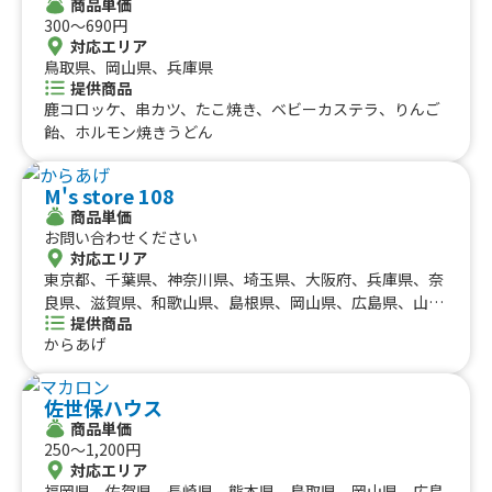
商品単価
300〜690円
対応エリア
鳥取県、岡山県、兵庫県
提供商品
鹿コロッケ、串カツ、たこ焼き、ベビーカステラ、りんご
飴、ホルモン焼きうどん
M's store 108
商品単価
お問い合わせください
対応エリア
東京都、千葉県、神奈川県、埼玉県、大阪府、兵庫県、奈
良県、滋賀県、和歌山県、島根県、岡山県、広島県、山口
提供商品
県、徳島県、香川県、愛媛県、京都府、愛知県、静岡県、
からあげ
三重県、岐阜県、鳥取県、高知県、福岡県、長崎県、熊本
県、大分県
佐世保ハウス
商品単価
250〜1,200円
対応エリア
福岡県、佐賀県、長崎県、熊本県、鳥取県、岡山県、広島