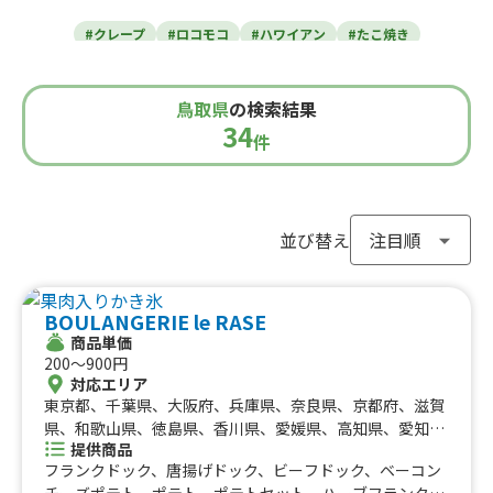
東北のケータリングカー
#クレープ
#ロコモコ
#ハワイアン
#たこ焼き
青森県
岩手県
宮城県
秋田県
山形県
福島県
#焼き芋
#肉・ステーキ
#かき氷
#チュロス
関東のケータリングカー
#餃子・小籠包
#唐揚げ
#ドリンク
#タピオカ
鳥取県
の検索結果
#うどん・蕎麦
#イタリアン
#カレー
#タコス
東京都
千葉県
神奈川県
埼玉県
34
栃木県
茨城県
群馬県
山梨県
件
北信越のケータリングカー
#ハンバーガー
#ケバブ
#コーヒー
#揚げパン
#ラーメン
#わらび餅
#ドーナツ
#ベビーカステラ
新潟県
富山県
石川県
福井県
長野県
#ポップコーン
#たい焼き
#ホットサンド
関西のケータリングカー
#ホットドッグ
#タコライス
#焼きそば
並び替え
#フライドポテト
#ガパオライス
#ピザ
#焼き鳥
大阪府
兵庫県
奈良県
京都府
滋賀県
和歌山県
東海のケータリングカー
#おにぎり
#ワッフル
#フルーツサンド
BOULANGERIE le RASE
#ローストビーフ
#スムージー
#魯肉飯
#メキシカン
愛知県
静岡県
三重県
岐阜県
商品単価
#アイスクリーム
#ヤンニョムチキン
#中華
#団子
中国のケータリングカー
200〜900円
#クリームソーダ
#サンドイッチ
#わたあめ
#スープ
対応エリア
鳥取県
東京都、千葉県、大阪府、兵庫県、奈良県、京都府、滋賀
島根県
岡山県
広島県
山口県
#ケーキ
#クロッフル
#モンブラン
#お弁当
#パフェ
四国のケータリングカー
県、和歌山県、徳島県、香川県、愛媛県、高知県、愛知
#フルーツジュース
#パン
#韓国料理
#パンケーキ
提供商品
県、岐阜県、北海道、神奈川県、埼玉県、栃木県、静岡
#海鮮
#和菓子
#和食
#ご当地グルメ
#串焼き
フランクドック、唐揚げドック、ビーフドック、ベーコン
徳島県
県、三重県、広島県、福岡県、長崎県、茨城県、群馬県、
香川県
愛媛県
高知県
チーズポテト、ポテト、ポテトセット、ハーブフランク、
#流行グルメ
#丼ぶり
#台湾料理
#ベトナム料理