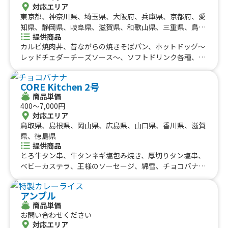
ランクレープ、ブルーベリーチーズ、バナナクリーム、こ
対応エリア
がしマシュマロ、みかんクレープ、抹茶バナナクリーム、
東京都、神奈川県、埼玉県、大阪府、兵庫県、京都府、愛
ブルーハワイアイス氷、スイカキ氷、ティラミス、パフェ
知県、静岡県、岐阜県、滋賀県、和歌山県、三重県、鳥取
アイス、レインボーアイス氷、チョコバナナカスタード、
提供商品
県、島根県、岡山県、広島県、徳島県、香川県、愛媛県、
ワイワイクレープ、アイスクレープ、ブルーベリークリー
カルビ焼肉丼、昔ながらの焼きそばパン、ホットドッグ〜
高知県
ム、ストロベリークリーム、シュガーバター、抹茶クリー
レッドチェダーチーズソース〜、ソフトドリンク各種、フ
ム、チョコバナナ、キャラメルバナナ
ライドポテト、たまごせんべい、ふりふりポテト、各種ア
ルコール類、昔ながらの屋台ラーメン、スパイシーカレ
CORE Kitchen 2号
ー、炙りロース串、じゃんぼ焼き鳥、大盛り焼きそば、炙
商品単価
りハーブフランク、みたらし団子、肉巻きおにぎり、にん
400〜7,000円
にく醤油から揚げ、霜降り牛串、大阪名物 揚げたこ焼
対応エリア
き、ロングポテト
鳥取県、島根県、岡山県、広島県、山口県、香川県、滋賀
県、徳島県
提供商品
とろ牛タン串、牛タンネギ塩包み焼き、厚切りタン塩串、
ベビーカステラ、王様のソーセージ、綿雪、チョコバナ
ナ、りんご飴、ドリンク各種、トルネードポテト、チュロ
ス、もっちりロングポテト、チーズハットグ、肉巻きおに
アンブル
ぎり棒、瀬戸内レモン唐揚げ、カルビ焼きそば、プルコギ
商品単価
丼、広島焼き、ずわい天、生搾りモンブラン
お問い合わせください
対応エリア