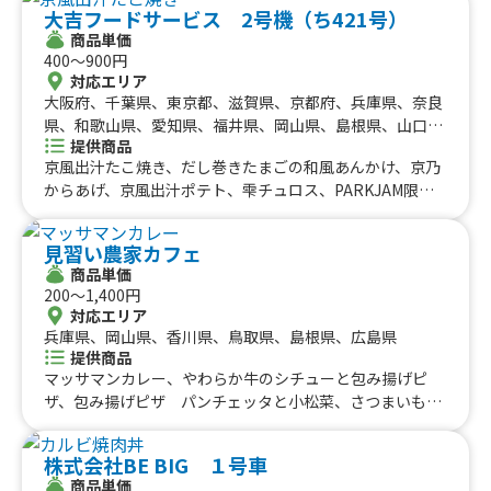
大吉フードサービス 2号機（ち421号）
パイ、かき氷、チーズボール、チーズドック、ダージーパ
商品単価
イ、三田牛メンチカツ、三田牛コロッケ、フランクフル
400〜900円
ト、チーズハットグ、チーズボール、ポテトチーズハット
対応エリア
グ、チーズハットグ、チーズボール、三田牛メンチカツ、
大阪府、千葉県、東京都、滋賀県、京都府、兵庫県、奈良
三田牛コロッケ、フランクフルト、牛串（牛タン、牛ハラ
県、和歌山県、愛知県、福井県、岡山県、島根県、山口
ミ、牛カルビ）三田牛（メンチカツ、コロッケ）チーズハ
提供商品
県、徳島県、香川県、愛媛県、岩手県、宮城県、神奈川
ットグ、チーズボール、フランクフルト、フライドポテ
京風出汁たこ焼き、だし巻きたまごの和風あんかけ、京乃
県、栃木県、群馬県、石川県、長野県、静岡県、三重県、
ト、ダージーパイ、アルコール、牛串（牛タン、牛ハラ
からあげ、京風出汁ポテト、雫チュロス、PARKJAM限
岐阜県、鳥取県
ミ、牛カルビ）三田牛（メンチカツ、コロッケ）チーズハ
定 スティックワッフル、ロングチュロス、ふりふりポテ
ットグ、チーズボール、フランクフルト、ポテト、ドリン
ト、アイスブリュレクレープ、黄桃氷、大吉からあげ、削
ク（アルコール）、三田牛メンチカツ、三田牛コロッケセ
見習い農家カフェ
りマンゴー、いちご氷、かき氷、からあげ弁当、大吉から
ット、①トルティーヤ（タコス、ジャークチキン、プルコ
商品単価
あげ丼、とろとろ杏仁豆腐、台湾からあげ、ジーロー飯、
200〜1,400円
ギ、ドック）②ドリンク（アルコール、ソフトドリンク
ルーロー飯、トロトロ豚バラ軟骨角煮飯、チキンオーバー
対応エリア
等）、ボリューム弁当
ライス、鶏皮せんべい、MAXポテト、中津からあげ
兵庫県、岡山県、香川県、鳥取県、島根県、広島県
提供商品
マッサマンカレー、やわらか牛のシチューと包み揚げピ
ザ、包み揚げピザ パンチェッタと小松菜、さつまいもチ
ップス 塩バター、さつまいもチップス、牛ステーキ 包
み揚げピザサンド、芋屋が作る本気のさつまいもかき氷、
株式会社BE BIG １号車
自家製シロップのふわふわかき氷 岡山白桃、自家製シロ
商品単価