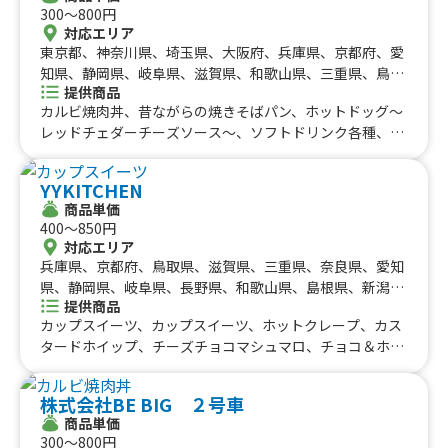
ップのふわふわかき氷 いちご、自家製シロップのふわふ
300〜800円
わかき氷 マンゴー、包み揚げピザ マルゲリータ、包み
対応エリア
揚げピザ スパイシーメキシカン、包み揚げピザ はちみ
東京都、神奈川県、埼玉県、大阪府、兵庫県、京都府、愛
つチーズ、冷やし焼き芋 金蜜芋 輪切り(40g〜50g)、幻
知県、静岡県、岐阜県、滋賀県、和歌山県、三重県、鳥取
のさつまいもラテ ICE、幻のさつまいもラテ HOT
提供商品
県、島根県、岡山県、広島県、徳島県、香川県、愛媛県、
カルビ焼肉丼、昔ながらの焼きそばパン、ホットドッグ〜
高知県
レッドチェダーチーズソース〜、ソフトドリンク各種、フ
ライドポテト、たまごせんべい、ふりふりポテト、各種ア
ルコール類、昔ながらの屋台ラーメン、スパイシーカレ
YYKITCHEN
ー、炙りロース串、じゃんぼ焼き鳥、大盛り焼きそば、炙
商品単価
りハーブフランク、みたらし団子、肉巻きおにぎり、にん
400〜850円
にく醤油から揚げ、霜降り牛串、大阪名物 揚げたこ焼
対応エリア
き、ロングポテト
兵庫県、京都府、鳥取県、滋賀県、三重県、奈良県、愛知
県、静岡県、岐阜県、長野県、和歌山県、島根県、新潟
提供商品
県、福井県、山梨県、東京都、神奈川県、埼玉県、栃木
カップスイーツ、カップスイーツ、ホットクレープ、カス
県、茨城県
タードホイップ、チーズチョコマシュマロ、チョコ＆ホイ
ップ、ミックスホイップ、ハチミツレモン(炭酸)、かき氷
ホイップ、マンゴー生クリーム、レインボーかき氷、かき
株式会社BE BIG ２号車
氷、みかんパフェ、チョコバナナパフェ、苺バナナ、苺カ
商品単価
スタード、苺クリーム、はちみつチーズクリーム、モンブ
300〜800円