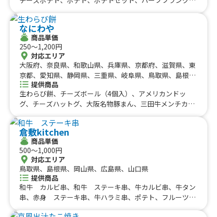
九州のケータリングカー
山梨県、新潟県、富山県、石川県、福井県、長野県、鳥取
チーズ唐揚げ、唐揚げ、ミネストローネ、スムージー、レ
県、島根県、岡山県、山口県、佐賀県、熊本県、大分県、
#タイ料理
#軽食・スナック
#パスタ
モネード、コーラ、コーヒー、カフェオレ、抹茶オレ、ビ
福岡県
宮崎県、鹿児島県
佐賀県
長崎県
熊本県
大分県
宮崎県
鹿児島県
#りんご飴・フルーツ飴
#スイーツ
#キューバサンド
なにわや
ール、酎ハイレモン、ノンアルコールビール、果肉入りか
沖縄のケータリングカー
商品単価
#アサイーボウル
#10円パン
#レモネード
き氷、かき氷、たこ焼き(７個入り)
250〜1,200円
沖縄県
対応エリア
大阪府、奈良県、和歌山県、兵庫県、京都府、滋賀県、東
京都、愛知県、静岡県、三重県、岐阜県、鳥取県、島根
提供商品
県、岡山県、広島県、山口県、徳島県、香川県、愛媛県、
生わらび餅、チーズボール（4個入）、アメリカンドッ
高知県
グ、チーズハットグ、大阪名物豚まん、三田牛メンチカ
ツ、コロッケセット、フワフワかき氷6種類、チーズボー
ル（5個入）、フリフリポテト、三田牛メンチカツ、コロ
倉敷kitchen
ッケ弁当、たい焼き、牛タン串、チュロス、生ビール、角
商品単価
ハイボール、酎ハイ、ノーアルコール、三田牛メンチカ
500〜1,000円
ツ、コロッケセット、その他サイドメニュー、牛丼、ふわ
対応エリア
ふわ果実かき氷、ハワイアンバーガー、かき氷（ふわふわ
鳥取県、島根県、岡山県、広島県、山口県
氷）、生ビール、ハイボール、酎ハイ、ソフトドリンク、
提供商品
かき氷、三田牛（メンチカツ、コロッケ）チーズハット
和牛 カルビ串、和牛 ステーキ串、牛カルビ串、牛タン
グ、チーズボール、フランクフルト、フライドポテト、ダ
串、赤身 ステーキ串、牛ハラミ串、ポテト、フルーツ
ージーパイ、かき氷、かしみん焼き（泉州岸和田名物）ダ
飴、ベビーカステラ、クリームソーダ、クレープ
ージーパイ、フランクフルト、ソフトドリンク、ダージー