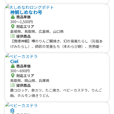
神鯛しめなわ号
商品単価
300〜1,500円
対応エリア
島根県、鳥取県、広島県、山口県
提供商品
【商標神鯛】噂のりんご鯛焼き、幻の揚美たらし（元祖あ
げみたらし）、師匠の笑美もち（本わらび餅）、完熟姫り
んごあめ、【神】季節のフルーツ【鯛】、秋冬限定！トロ
牛タンマシマシセット、トロ牛タン串（大トロ）、トロ牛
Ciel
タン串（熟トロ）、壺漬けカルビ串、鯨ステーキ串、ダイ
商品単価
ナマイトロングポテト、大しめなわロングポテト、生ビー
300〜690円
ル、究極のいちごみるく、トロミルク（２倍）、トロミル
対応エリア
ク(いちご・珈琲・桃・ブルーベリー）、アロハ パウ
鳥取県、岡山県、兵庫県
チ ソーダ、イカ丸焼モンスター、ダイナマイトフラン
提供商品
ク、玉子屋さんのふわとろオムソバ、アスパラベーコォー
鹿コロッケ、串カツ、たこ焼き、ベビーカステラ、りんご
ン
飴、ホルモン焼きうどん
白