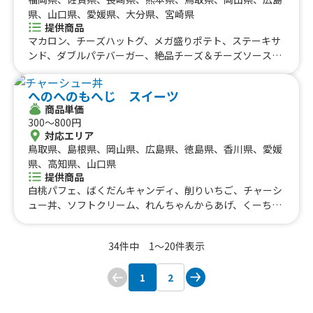
県、山口県、愛媛県、大分県、宮崎県
提供商品
マカロン、チーズハットグ、メガ盛りポテト、ステーキサ
ンド、ダブルパテバーガー、絶品チーズ＆チーズソースバ
ーガー、絶品チーズ＆アボカドバーガー、ハニーマスター
ドバーガー、アボカドバーガー、青唐辛子バーガー、絶品
へのへのもへじ スイーツ
チーズバーガー、佐世保バーガー
商品単価
300〜800円
対応エリア
鳥取県、島根県、岡山県、広島県、徳島県、香川県、愛媛
県、高知県、山口県
提供商品
白桃パフェ、ばくだんキャンディ、削りいちご、チャーシ
ュー丼、ソフトクリーム、れんちゃんからあげ、くーちゃ
んカステラ、ラーメン
34件中 1〜20件表示
1
2