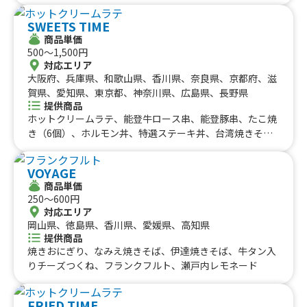
ば、冷おろし肉ぶっかけ、冷おろしぶっかけうどん、フラ
パイ、かき氷、チーズボール、チーズドック、ダージーパ
ッペ各種、フィッシュ&チップス、カツサンド、角煮丼、
SWEETS TIME
イ、三田牛メンチカツ、三田牛コロッケ、フランクフル
上海焼きそば、出汁うどん、牛すじカレー、クレープ各
商品単価
ト、チーズハットグ、チーズボール、ポテトチーズハット
種、りんご飴、果実のしずく飴、生ビール、ミルク練乳か
500〜1,500円
グ、チーズハットグ、チーズボール、三田牛メンチカツ、
き氷、唐揚げ、ロングポテト、厚焼きたまごサンド、厚焼
対応エリア
三田牛コロッケ、フランクフルト、牛串（牛タン、牛ハラ
きチーズたまごサンド、厚焼き明太たまごサンド、すき焼
大阪府、兵庫県、和歌山県、香川県、奈良県、京都府、滋
ミ、牛カルビ）三田牛（メンチカツ、コロッケ）チーズハ
きたまごサンド
賀県、愛知県、東京都、神奈川県、広島県、長野県
ットグ、チーズボール、フランクフルト、フライドポテ
提供商品
ト、ダージーパイ、アルコール、牛串（牛タン、牛ハラ
ホットクリームラテ、能登牛ロース串、能登豚串、たこ焼
ミ、牛カルビ）三田牛（メンチカツ、コロッケ）チーズハ
き（6個）、ホルモン丼、特選ステーキ丼、台湾焼きそ
ットグ、チーズボール、フランクフルト、ポテト、ドリン
ば、冷おろし肉ぶっかけ、冷おろしぶっかけうどん、フラ
ク（アルコール）、三田牛メンチカツ、三田牛コロッケセ
ッペ各種、フィッシュ&チップス、カツサンド、角煮丼、
ット、①トルティーヤ（タコス、ジャークチキン、プルコ
VOYAGE
上海焼きそば、出汁うどん、牛すじカレー、クレープ各
ギ、ドック）②ドリンク（アルコール、ソフトドリンク
商品単価
種、りんご飴、果実のしずく飴、生ビール、ミルク練乳か
250〜600円
等）、ボリューム弁当
き氷、唐揚げ、ロングポテト、厚焼きたまごサンド、厚焼
対応エリア
きチーズたまごサンド、厚焼き明太たまごサンド、すき焼
岡山県、徳島県、香川県、愛媛県、高知県
きたまごサンド
提供商品
焼きおにぎり、なみえ焼きそば、伊達焼きそば、牛タン入
りチーズつくね、フランクフルト、瀬戸内レモネード
FRIED TIME