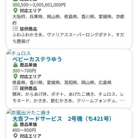
種、りんご飴、果実のしずく飴、生ビール、ミルク練乳か
300,500〜3,005,001,000円
き氷、唐揚げ、ロングポテト、厚焼きたまごサンド、厚焼
対応エリア
きチーズたまごサンド、厚焼き明太たまごサンド、すき焼
大阪府、兵庫県、岡山県、徳島県、香川県、愛媛県、京都
きたまごサンド
府
提供商品
ふわふわかき氷、ヴァリアススーパーロングポテト、すだ
ち唐揚げ
ベビーカステラゆう
商品単価
300〜700円
対応エリア
徳島県、香川県、愛媛県、高知県、岡山県、広島県
提供商品
豚丼、からあげ丼、ポテト、あげたこ焼き、チュロス、レ
モネード、かき氷、飲むかき氷、クリームフォンデュ、ベ
ビーカステラ
大吉フードサービス 2号機（ち421号）
商品単価
400〜900円
対応エリア