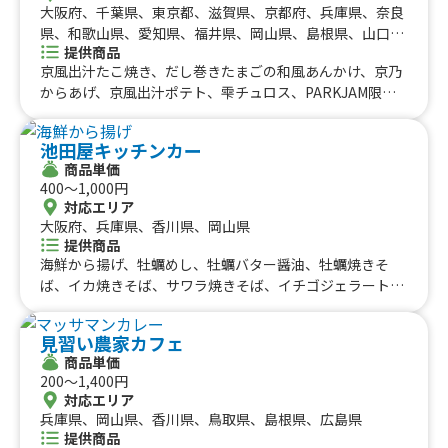
大阪府、千葉県、東京都、滋賀県、京都府、兵庫県、奈良
県、和歌山県、愛知県、福井県、岡山県、島根県、山口
提供商品
県、徳島県、香川県、愛媛県、岩手県、宮城県、神奈川
京風出汁たこ焼き、だし巻きたまごの和風あんかけ、京乃
県、栃木県、群馬県、石川県、長野県、静岡県、三重県、
からあげ、京風出汁ポテト、雫チュロス、PARKJAM限
岐阜県、鳥取県
定 スティックワッフル、ロングチュロス、ふりふりポテ
ト、アイスブリュレクレープ、黄桃氷、大吉からあげ、削
池田屋キッチンカー
りマンゴー、いちご氷、かき氷、からあげ弁当、大吉から
商品単価
あげ丼、とろとろ杏仁豆腐、台湾からあげ、ジーロー飯、
400〜1,000円
ルーロー飯、トロトロ豚バラ軟骨角煮飯、チキンオーバー
対応エリア
ライス、鶏皮せんべい、MAXポテト、中津からあげ
大阪府、兵庫県、香川県、岡山県
提供商品
海鮮から揚げ、牡蠣めし、牡蠣バター醤油、牡蠣焼きそ
ば、イカ焼きそば、サワラ焼きそば、イチゴジェラート、
ミルクジェラート、小豆島天領真牡蠣の酒蒸し、小豆島
産 イカの姿焼き、さわらの串カツ、さかなの竜田揚げ、
見習い農家カフェ
サワラの焼きそば、サワラサンド、シャカシャカだしポテ
商品単価
ト、ハッシュポテト、びびび本醸造（日本酒1杯）、島シ
200〜1,400円
ャン、島ルージュ （赤ワイン）、小豆島醸造 アルバリ
対応エリア
ーニョ（白ワイングラス）、小豆島醸造 木樽熟成メルロ
兵庫県、岡山県、香川県、鳥取県、島根県、広島県
ー（赤ワイングラス）、アサヒビール
提供商品