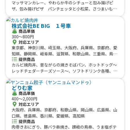
マッサマンカレー、やわらか牛のシチューと包み揚げピ
ザ、包み揚げピザ パンチェッタと小松菜、さつまいもチ
ップス 塩バター、さつまいもチップス、牛ステーキ 包
み揚げピザサンド、芋屋が作る本気のさつまいもかき氷、
株式会社BE BIG １号車
自家製シロップのふわふわかき氷 岡山白桃、自家製シロ
商品単価
ップのふわふわかき氷 いちご、自家製シロップのふわふ
300〜800円
わかき氷 マンゴー、包み揚げピザ マルゲリータ、包み
対応エリア
揚げピザ スパイシーメキシカン、包み揚げピザ はちみ
東京都、神奈川県、埼玉県、大阪府、兵庫県、京都府、愛
つチーズ、冷やし焼き芋 金蜜芋 輪切り(40g〜50g)、幻
知県、静岡県、岐阜県、滋賀県、和歌山県、三重県、鳥取
のさつまいもラテ ICE、幻のさつまいもラテ HOT
提供商品
県、島根県、岡山県、広島県、徳島県、香川県、愛媛県、
カルビ焼肉丼、昔ながらの焼きそばパン、ホットドッグ〜
高知県
レッドチェダーチーズソース〜、ソフトドリンク各種、フ
ライドポテト、たまごせんべい、ふりふりポテト、各種ア
ルコール類、昔ながらの屋台ラーメン、スパイシーカレ
どりむ家
ー、炙りロース串、じゃんぼ焼き鳥、大盛り焼きそば、炙
商品単価
りハーブフランク、みたらし団子、肉巻きおにぎり、にん
400〜2,000円
にく醤油から揚げ、霜降り牛串、大阪名物 揚げたこ焼
対応エリア
き、ロングポテト
大阪府、兵庫県、京都府、和歌山県、岡山県、広島県、山
口県、徳島県、香川県、愛媛県、高知県
提供商品
肉巻きおにぎり、豚バラ串焼き、讃岐の鳥串、うま塩ポテ