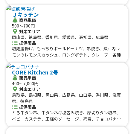
Ｊキッチン
商品単価
500〜700円
対応エリア
岡山県、徳島県、香川県、愛媛県、高知県、広島県
提供商品
塩麹唐揚げ、もっちりボールドーナツ、串焼き、瀬戸内レ
モンのレモンスカッシュ、ロングポテト、クレープ 各種
CORE Kitchen 2号
商品単価
400〜7,000円
対応エリア
鳥取県、島根県、岡山県、広島県、山口県、香川県、滋賀
県、徳島県
提供商品
とろ牛タン串、牛タンネギ塩包み焼き、厚切りタン塩串、
ベビーカステラ、王様のソーセージ、綿雪、チョコバナ
ナ、りんご飴、ドリンク各種、トルネードポテト、チュロ
ス、もっちりロングポテト、チーズハットグ、肉巻きおに