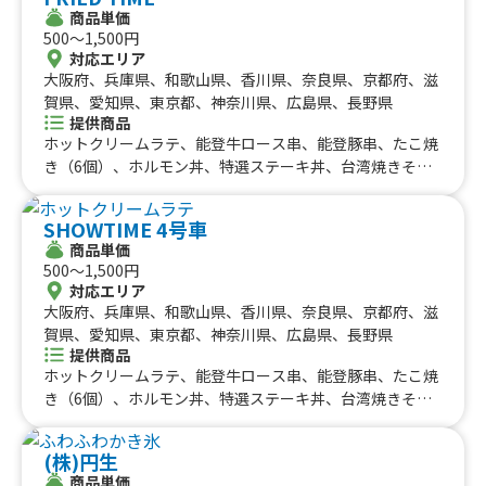
商品単価
500〜1,500円
対応エリア
大阪府、兵庫県、和歌山県、香川県、奈良県、京都府、滋
賀県、愛知県、東京都、神奈川県、広島県、長野県
提供商品
ホットクリームラテ、能登牛ロース串、能登豚串、たこ焼
き（6個）、ホルモン丼、特選ステーキ丼、台湾焼きそ
ば、冷おろし肉ぶっかけ、冷おろしぶっかけうどん、フラ
ッペ各種、フィッシュ&チップス、カツサンド、角煮丼、
SHOWTIME 4号車
上海焼きそば、出汁うどん、牛すじカレー、クレープ各
商品単価
種、りんご飴、果実のしずく飴、生ビール、ミルク練乳か
500〜1,500円
き氷、唐揚げ、ロングポテト、厚焼きたまごサンド、厚焼
対応エリア
きチーズたまごサンド、厚焼き明太たまごサンド、すき焼
大阪府、兵庫県、和歌山県、香川県、奈良県、京都府、滋
きたまごサンド
賀県、愛知県、東京都、神奈川県、広島県、長野県
提供商品
ホットクリームラテ、能登牛ロース串、能登豚串、たこ焼
き（6個）、ホルモン丼、特選ステーキ丼、台湾焼きそ
ば、冷おろし肉ぶっかけ、冷おろしぶっかけうどん、フラ
ッペ各種、フィッシュ&チップス、カツサンド、角煮丼、
(株)円生
上海焼きそば、出汁うどん、牛すじカレー、クレープ各
商品単価