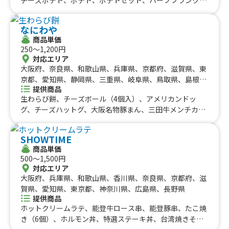
九州のケータリングカー
山梨県、新潟県、富山県、石川県、福井県、長野県、鳥取
チーズ唐揚げ、唐揚げ、ミネストローネ、スムージー、レ
県、島根県、岡山県、山口県、佐賀県、熊本県、大分県、
#タイ料理
#軽食・スナック
#パスタ
モネード、コーラ、コーヒー、カフェオレ、抹茶オレ、ビ
福岡県
宮崎県、鹿児島県
佐賀県
長崎県
熊本県
大分県
宮崎県
鹿児島県
#りんご飴・フルーツ飴
#スイーツ
#キューバサンド
なにわや
ール、酎ハイレモン、ノンアルコールビール、果肉入りか
沖縄のケータリングカー
商品単価
#アサイーボウル
#10円パン
#レモネード
き氷、かき氷、たこ焼き(７個入り)
250〜1,200円
沖縄県
対応エリア
大阪府、奈良県、和歌山県、兵庫県、京都府、滋賀県、東
京都、愛知県、静岡県、三重県、岐阜県、鳥取県、島根
提供商品
県、岡山県、広島県、山口県、徳島県、香川県、愛媛県、
生わらび餅、チーズボール（4個入）、アメリカンドッ
高知県
グ、チーズハットグ、大阪名物豚まん、三田牛メンチカ
ツ、コロッケセット、フワフワかき氷6種類、チーズボー
ル（5個入）、フリフリポテト、三田牛メンチカツ、コロ
SHOWTIME
ッケ弁当、たい焼き、牛タン串、チュロス、生ビール、角
商品単価
ハイボール、酎ハイ、ノーアルコール、三田牛メンチカ
500〜1,500円
ツ、コロッケセット、その他サイドメニュー、牛丼、ふわ
対応エリア
ふわ果実かき氷、ハワイアンバーガー、かき氷（ふわふわ
大阪府、兵庫県、和歌山県、香川県、奈良県、京都府、滋
氷）、生ビール、ハイボール、酎ハイ、ソフトドリンク、
賀県、愛知県、東京都、神奈川県、広島県、長野県
かき氷、三田牛（メンチカツ、コロッケ）チーズハット
提供商品
グ、チーズボール、フランクフルト、フライドポテト、ダ
ホットクリームラテ、能登牛ロース串、能登豚串、たこ焼
ージーパイ、かき氷、かしみん焼き（泉州岸和田名物）ダ
き（6個）、ホルモン丼、特選ステーキ丼、台湾焼きそ
ージーパイ、フランクフルト、ソフトドリンク、ダージー