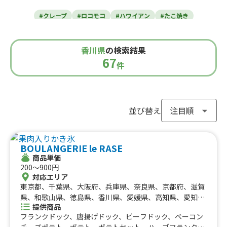
東北のケータリングカー
#クレープ
#ロコモコ
#ハワイアン
#たこ焼き
青森県
岩手県
宮城県
秋田県
山形県
福島県
#焼き芋
#肉・ステーキ
#かき氷
#チュロス
関東のケータリングカー
#餃子・小籠包
#唐揚げ
#ドリンク
#タピオカ
香川県
の検索結果
#うどん・蕎麦
#イタリアン
#カレー
#タコス
東京都
千葉県
神奈川県
埼玉県
67
栃木県
茨城県
群馬県
山梨県
件
北信越のケータリングカー
#ハンバーガー
#ケバブ
#コーヒー
#揚げパン
#ラーメン
#わらび餅
#ドーナツ
#ベビーカステラ
新潟県
富山県
石川県
福井県
長野県
#ポップコーン
#たい焼き
#ホットサンド
関西のケータリングカー
#ホットドッグ
#タコライス
#焼きそば
並び替え
#フライドポテト
#ガパオライス
#ピザ
#焼き鳥
大阪府
兵庫県
奈良県
京都府
滋賀県
和歌山県
東海のケータリングカー
#おにぎり
#ワッフル
#フルーツサンド
BOULANGERIE le RASE
#ローストビーフ
#スムージー
#魯肉飯
#メキシカン
愛知県
静岡県
三重県
岐阜県
商品単価
#アイスクリーム
#ヤンニョムチキン
#中華
#団子
中国のケータリングカー
200〜900円
#クリームソーダ
#サンドイッチ
#わたあめ
#スープ
対応エリア
鳥取県
東京都、千葉県、大阪府、兵庫県、奈良県、京都府、滋賀
島根県
岡山県
広島県
山口県
#ケーキ
#クロッフル
#モンブラン
#お弁当
#パフェ
四国のケータリングカー
県、和歌山県、徳島県、香川県、愛媛県、高知県、愛知
#フルーツジュース
#パン
#韓国料理
#パンケーキ
提供商品
県、岐阜県、北海道、神奈川県、埼玉県、栃木県、静岡
#海鮮
#和菓子
#和食
#ご当地グルメ
#串焼き
フランクドック、唐揚げドック、ビーフドック、ベーコン
徳島県
県、三重県、広島県、福岡県、長崎県、茨城県、群馬県、
香川県
愛媛県
高知県
チーズポテト、ポテト、ポテトセット、ハーブフランク、
#流行グルメ
#丼ぶり
#台湾料理
#ベトナム料理