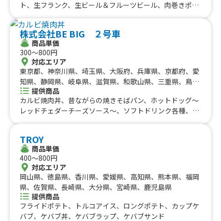
ト、生フランク、生ビール＆フルーツビール、肉巻きポテ
トセット、豚串ポテトセット、鳥串ポテトセット、生フラ
ンクポテトセット、国産ホタテ串焼き、カレーうどん、ビ
株式会社BE BIG ２号車
ッグフランク、まるごと果肉ジュース（マンゴー・パイナ
商品単価
ップル）、まるごとパイナップルジュース、瀬戸内海の塩
300〜800円
から揚げ、超最強全部セット、韓国餃子（マンドゥ）３個
対応エリア
入り、韓国餃子 ポテトセット、とんから、焼きそば・焼
東京都、神奈川県、埼玉県、大阪府、兵庫県、京都府、愛
うどんなど、さぬきオリーブ牛のメンチカツ、さぬきオリ
知県、静岡県、岐阜県、滋賀県、和歌山県、三重県、鳥取
ーブ豚のコロッケ、イカ串、ヤンニョムチキン、ヤンニョ
提供商品
県、島根県、岡山県、広島県、徳島県、香川県、愛媛県、
ム餃子（ヤンニョムマンドゥ）、チキンフランク、豚もつ
カルビ焼肉丼、昔ながらの焼きそばパン、ホットドッグ〜
高知県
煮込み、クラムチャウダー、チキンクリームシチュー、お
レッドチェダーチーズソース〜、ソフトドリンク各種、フ
好み焼き串、あげたこ焼き（6個入り）、チーズボール（4
ライドポテト、たまごせんべい、ふりふりポテト、各種ア
個入り）、チーズボールポテトセット
ルコール類、昔ながらの屋台ラーメン、スパイシーカレ
TROY
ー、炙りロース串、じゃんぼ焼き鳥、大盛り焼きそば、炙
商品単価
りハーブフランク、みたらし団子、肉巻きおにぎり、にん
400〜800円
にく醤油から揚げ、霜降り牛串、大阪名物 揚げたこ焼
対応エリア
き、ロングポテト
岡山県、徳島県、香川県、愛媛県、高知県、熊本県、福岡
県、佐賀県、長崎県、大分県、宮崎県、鹿児島県
提供商品
フライドポテト、トルコアイス、ロングポテト、カップケ
バブ、ケバブ丼、ケバブラップ、ケバブサンド