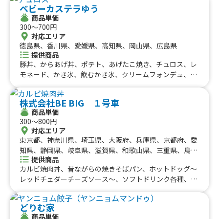
ベビーカステラゆう
パイ、かき氷、チーズボール、チーズドック、ダージーパ
商品単価
イ、三田牛メンチカツ、三田牛コロッケ、フランクフル
300〜700円
ト、チーズハットグ、チーズボール、ポテトチーズハット
対応エリア
グ、チーズハットグ、チーズボール、三田牛メンチカツ、
徳島県、香川県、愛媛県、高知県、岡山県、広島県
三田牛コロッケ、フランクフルト、牛串（牛タン、牛ハラ
提供商品
ミ、牛カルビ）三田牛（メンチカツ、コロッケ）チーズハ
豚丼、からあげ丼、ポテト、あげたこ焼き、チュロス、レ
ットグ、チーズボール、フランクフルト、フライドポテ
モネード、かき氷、飲むかき氷、クリームフォンデュ、ベ
ト、ダージーパイ、アルコール、牛串（牛タン、牛ハラ
ビーカステラ
ミ、牛カルビ）三田牛（メンチカツ、コロッケ）チーズハ
ットグ、チーズボール、フランクフルト、ポテト、ドリン
株式会社BE BIG １号車
ク（アルコール）、三田牛メンチカツ、三田牛コロッケセ
商品単価
300〜800円
ット、①トルティーヤ（タコス、ジャークチキン、プルコ
対応エリア
ギ、ドック）②ドリンク（アルコール、ソフトドリンク
東京都、神奈川県、埼玉県、大阪府、兵庫県、京都府、愛
等）、ボリューム弁当
知県、静岡県、岐阜県、滋賀県、和歌山県、三重県、鳥取
提供商品
県、島根県、岡山県、広島県、徳島県、香川県、愛媛県、
カルビ焼肉丼、昔ながらの焼きそばパン、ホットドッグ〜
高知県
レッドチェダーチーズソース〜、ソフトドリンク各種、フ
ライドポテト、たまごせんべい、ふりふりポテト、各種ア
ルコール類、昔ながらの屋台ラーメン、スパイシーカレ
どりむ家
ー、炙りロース串、じゃんぼ焼き鳥、大盛り焼きそば、炙
商品単価