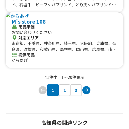
ド、石垣牛 ビ－フケバブサンド、とり天ケバブサンド、
激辛 地獄ケバブサンド、おつまみチキンケバブ、ジャ－
クチキン、タンドリ－チキン、宮崎牛タン串（45cm）、
M's store 108
牛タン焼き、海鮮焼きそば、ホルモン串、海鮮ホタテ焼
商品単価
き、イカ焼き、揚げたこ焼き、宇佐唐揚げ、トルネ－ドポ
お問い合わせください
テト、ハリケ－ンポテト、どっ缶 ぎゅーっと 冷やしみか
対応エリア
ん、どっ缶 ぎゅーっと 冷やしパイン、どっ缶 ぎゅーっと
東京都、千葉県、神奈川県、埼玉県、大阪府、兵庫県、奈
冷やしマンゴー、かき氷、かき氷①、かき氷②、トルネ－
良県、滋賀県、和歌山県、島根県、岡山県、広島県、山口
ドわたがし、トルネ－ドフラワ－わたあめ
提供商品
県、徳島県、香川県、愛媛県、京都府、愛知県、静岡県、
からあげ
三重県、岐阜県、鳥取県、高知県、福岡県、長崎県、熊本
県、大分県
41件中 1〜20件表示
1
2
3
高知県の関連リンク