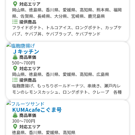
にく醤油から揚げ、霜降り牛串、大阪名物 揚げたこ焼
対応エリア
き、ロングポテト
岡山県、徳島県、香川県、愛媛県、高知県、熊本県、福岡
県、佐賀県、長崎県、大分県、宮崎県、鹿児島県
提供商品
フライドポテト、トルコアイス、ロングポテト、カップケ
バブ、ケバブ丼、ケバブラップ、ケバブサンド
Ｊキッチン
商品単価
500〜700円
対応エリア
岡山県、徳島県、香川県、愛媛県、高知県、広島県
提供商品
塩麹唐揚げ、もっちりボールドーナツ、串焼き、瀬戸内レ
モンのレモンスカッシュ、ロングポテト、クレープ 各種
KUMAcafeこぐま号
商品単価
300〜700円
対応エリア
徳島県、香川県、愛媛県、高知県