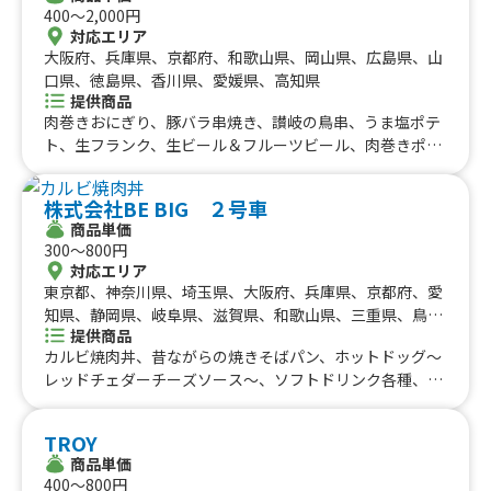
りハーブフランク、みたらし団子、肉巻きおにぎり、にん
400〜2,000円
にく醤油から揚げ、霜降り牛串、大阪名物 揚げたこ焼
対応エリア
き、ロングポテト
大阪府、兵庫県、京都府、和歌山県、岡山県、広島県、山
口県、徳島県、香川県、愛媛県、高知県
提供商品
肉巻きおにぎり、豚バラ串焼き、讃岐の鳥串、うま塩ポテ
ト、生フランク、生ビール＆フルーツビール、肉巻きポテ
トセット、豚串ポテトセット、鳥串ポテトセット、生フラ
ンクポテトセット、国産ホタテ串焼き、カレーうどん、ビ
株式会社BE BIG ２号車
ッグフランク、まるごと果肉ジュース（マンゴー・パイナ
商品単価
ップル）、まるごとパイナップルジュース、瀬戸内海の塩
300〜800円
から揚げ、超最強全部セット、韓国餃子（マンドゥ）３個
対応エリア
入り、韓国餃子 ポテトセット、とんから、焼きそば・焼
東京都、神奈川県、埼玉県、大阪府、兵庫県、京都府、愛
うどんなど、さぬきオリーブ牛のメンチカツ、さぬきオリ
知県、静岡県、岐阜県、滋賀県、和歌山県、三重県、鳥取
ーブ豚のコロッケ、イカ串、ヤンニョムチキン、ヤンニョ
提供商品
県、島根県、岡山県、広島県、徳島県、香川県、愛媛県、
ム餃子（ヤンニョムマンドゥ）、チキンフランク、豚もつ
カルビ焼肉丼、昔ながらの焼きそばパン、ホットドッグ〜
高知県
煮込み、クラムチャウダー、チキンクリームシチュー、お
レッドチェダーチーズソース〜、ソフトドリンク各種、フ
好み焼き串、あげたこ焼き（6個入り）、チーズボール（4
ライドポテト、たまごせんべい、ふりふりポテト、各種ア
個入り）、チーズボールポテトセット
ルコール類、昔ながらの屋台ラーメン、スパイシーカレ
TROY
ー、炙りロース串、じゃんぼ焼き鳥、大盛り焼きそば、炙
商品単価
りハーブフランク、みたらし団子、肉巻きおにぎり、にん
400〜800円