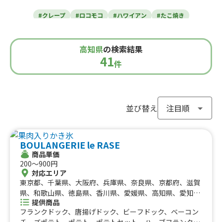
東北のケータリングカー
#クレープ
#ロコモコ
#ハワイアン
#たこ焼き
青森県
岩手県
宮城県
秋田県
山形県
福島県
#焼き芋
#肉・ステーキ
#かき氷
#チュロス
関東のケータリングカー
#餃子・小籠包
#唐揚げ
#ドリンク
#タピオカ
高知県
の検索結果
#うどん・蕎麦
#イタリアン
#カレー
#タコス
東京都
千葉県
神奈川県
埼玉県
41
栃木県
茨城県
群馬県
山梨県
件
北信越のケータリングカー
#ハンバーガー
#ケバブ
#コーヒー
#揚げパン
#ラーメン
#わらび餅
#ドーナツ
#ベビーカステラ
新潟県
富山県
石川県
福井県
長野県
#ポップコーン
#たい焼き
#ホットサンド
関西のケータリングカー
#ホットドッグ
#タコライス
#焼きそば
並び替え
#フライドポテト
#ガパオライス
#ピザ
#焼き鳥
大阪府
兵庫県
奈良県
京都府
滋賀県
和歌山県
東海のケータリングカー
#おにぎり
#ワッフル
#フルーツサンド
BOULANGERIE le RASE
#ローストビーフ
#スムージー
#魯肉飯
#メキシカン
愛知県
静岡県
三重県
岐阜県
商品単価
#アイスクリーム
#ヤンニョムチキン
#中華
#団子
中国のケータリングカー
200〜900円
#クリームソーダ
#サンドイッチ
#わたあめ
#スープ
対応エリア
鳥取県
東京都、千葉県、大阪府、兵庫県、奈良県、京都府、滋賀
島根県
岡山県
広島県
山口県
#ケーキ
#クロッフル
#モンブラン
#お弁当
#パフェ
四国のケータリングカー
県、和歌山県、徳島県、香川県、愛媛県、高知県、愛知
#フルーツジュース
#パン
#韓国料理
#パンケーキ
提供商品
県、岐阜県、北海道、神奈川県、埼玉県、栃木県、静岡
#海鮮
#和菓子
#和食
#ご当地グルメ
#串焼き
フランクドック、唐揚げドック、ビーフドック、ベーコン
徳島県
県、三重県、広島県、福岡県、長崎県、茨城県、群馬県、
香川県
愛媛県
高知県
チーズポテト、ポテト、ポテトセット、ハーブフランク、
#流行グルメ
#丼ぶり
#台湾料理
#ベトナム料理