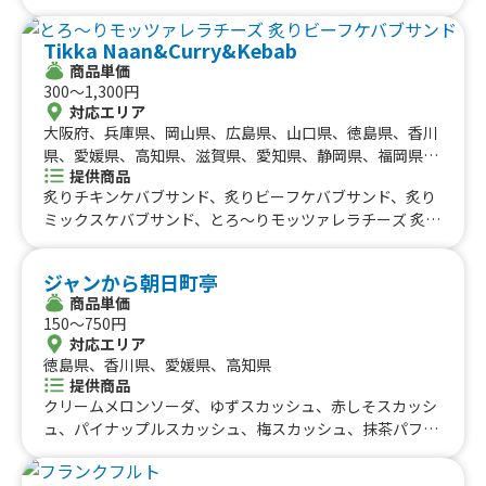
ロワッサン、クレマクロワッサン、冷やしチュロス、くま
のソバオ、クロッフルディップ、Merienda特製スコーン、
Tikka Naan&Curry&Kebab
カップシフォンクリーム、パンナコッタ ぷるぷるくまた
商品単価
ん
300〜1,300円
対応エリア
大阪府、兵庫県、岡山県、広島県、山口県、徳島県、香川
県、愛媛県、高知県、滋賀県、愛知県、静岡県、福岡県、
提供商品
京都府、和歌山県、三重県、鳥取県、東京都、千葉県、群
炙りチキンケバブサンド、炙りビーフケバブサンド、炙り
馬県
ミックスケバブサンド、とろ〜りモッツァレラチーズ 炙り
ビーフケバブサンド、のび〜るトルコアイス、フライドポ
テト
ジャンから朝日町亭
商品単価
150〜750円
対応エリア
徳島県、香川県、愛媛県、高知県
提供商品
クリームメロンソーダ、ゆずスカッシュ、赤しそスカッシ
ュ、パイナップルスカッシュ、梅スカッシュ、抹茶パフ
ェ、わらび餅パフェ、チョコパフェ、コーヒーゼリーパフ
ェ、ベリーパフェ、オレオパフェ、チョコバナナパフェ、