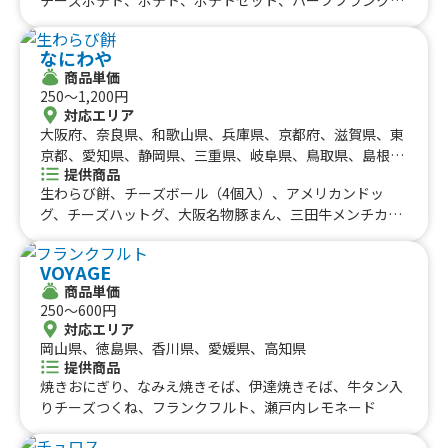
九州のケータリングカー
山梨県、新潟県、富山県、石川県、福井県、長野県、鳥取
チーズ唐揚げ、唐揚げ、ミネストローネ、スムージー、レ
県、島根県、岡山県、山口県、佐賀県、熊本県、大分県、
#タイ料理
#軽食・スナック
#パスタ
モネード、コーラ、コーヒー、カフェオレ、抹茶オレ、ビ
福岡県
宮崎県、鹿児島県
佐賀県
長崎県
熊本県
大分県
宮崎県
鹿児島県
#りんご飴・フルーツ飴
#スイーツ
#キューバサンド
なにわや
ール、酎ハイレモン、ノンアルコールビール、果肉入りか
沖縄のケータリングカー
商品単価
#アサイーボウル
#10円パン
#レモネード
き氷、かき氷、たこ焼き(７個入り)
250〜1,200円
沖縄県
対応エリア
大阪府、奈良県、和歌山県、兵庫県、京都府、滋賀県、東
京都、愛知県、静岡県、三重県、岐阜県、鳥取県、島根
提供商品
県、岡山県、広島県、山口県、徳島県、香川県、愛媛県、
生わらび餅、チーズボール（4個入）、アメリカンドッ
高知県
グ、チーズハットグ、大阪名物豚まん、三田牛メンチカ
ツ、コロッケセット、フワフワかき氷6種類、チーズボー
ル（5個入）、フリフリポテト、三田牛メンチカツ、コロ
VOYAGE
ッケ弁当、たい焼き、牛タン串、チュロス、生ビール、角
商品単価
ハイボール、酎ハイ、ノーアルコール、三田牛メンチカ
250〜600円
ツ、コロッケセット、その他サイドメニュー、牛丼、ふわ
対応エリア
ふわ果実かき氷、ハワイアンバーガー、かき氷（ふわふわ
岡山県、徳島県、香川県、愛媛県、高知県
氷）、生ビール、ハイボール、酎ハイ、ソフトドリンク、
提供商品
かき氷、三田牛（メンチカツ、コロッケ）チーズハット
焼きおにぎり、なみえ焼きそば、伊達焼きそば、牛タン入
グ、チーズボール、フランクフルト、フライドポテト、ダ
りチーズつくね、フランクフルト、瀬戸内レモネード
ージーパイ、かき氷、かしみん焼き（泉州岸和田名物）ダ
ージーパイ、フランクフルト、ソフトドリンク、ダージー