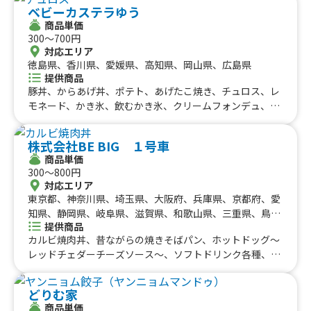
ベビーカステラゆう
パイ、かき氷、チーズボール、チーズドック、ダージーパ
商品単価
イ、三田牛メンチカツ、三田牛コロッケ、フランクフル
300〜700円
ト、チーズハットグ、チーズボール、ポテトチーズハット
対応エリア
グ、チーズハットグ、チーズボール、三田牛メンチカツ、
徳島県、香川県、愛媛県、高知県、岡山県、広島県
三田牛コロッケ、フランクフルト、牛串（牛タン、牛ハラ
提供商品
ミ、牛カルビ）三田牛（メンチカツ、コロッケ）チーズハ
豚丼、からあげ丼、ポテト、あげたこ焼き、チュロス、レ
ットグ、チーズボール、フランクフルト、フライドポテ
モネード、かき氷、飲むかき氷、クリームフォンデュ、ベ
ト、ダージーパイ、アルコール、牛串（牛タン、牛ハラ
ビーカステラ
ミ、牛カルビ）三田牛（メンチカツ、コロッケ）チーズハ
ットグ、チーズボール、フランクフルト、ポテト、ドリン
株式会社BE BIG １号車
ク（アルコール）、三田牛メンチカツ、三田牛コロッケセ
商品単価
300〜800円
ット、①トルティーヤ（タコス、ジャークチキン、プルコ
対応エリア
ギ、ドック）②ドリンク（アルコール、ソフトドリンク
東京都、神奈川県、埼玉県、大阪府、兵庫県、京都府、愛
等）、ボリューム弁当
知県、静岡県、岐阜県、滋賀県、和歌山県、三重県、鳥取
提供商品
県、島根県、岡山県、広島県、徳島県、香川県、愛媛県、
カルビ焼肉丼、昔ながらの焼きそばパン、ホットドッグ〜
高知県
レッドチェダーチーズソース〜、ソフトドリンク各種、フ
ライドポテト、たまごせんべい、ふりふりポテト、各種ア
ルコール類、昔ながらの屋台ラーメン、スパイシーカレ
どりむ家
ー、炙りロース串、じゃんぼ焼き鳥、大盛り焼きそば、炙
商品単価