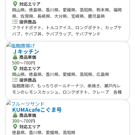
にく醤油から揚げ、霜降り牛串、大阪名物 揚げたこ焼
対応エリア
き、ロングポテト
岡山県、徳島県、香川県、愛媛県、高知県、熊本県、福岡
県、佐賀県、長崎県、大分県、宮崎県、鹿児島県
提供商品
フライドポテト、トルコアイス、ロングポテト、カップケ
バブ、ケバブ丼、ケバブラップ、ケバブサンド
Ｊキッチン
商品単価
500〜700円
対応エリア
岡山県、徳島県、香川県、愛媛県、高知県、広島県
提供商品
塩麹唐揚げ、もっちりボールドーナツ、串焼き、瀬戸内レ
モンのレモンスカッシュ、ロングポテト、クレープ 各種
KUMAcafeこぐま号
商品単価
300〜700円
対応エリア
徳島県、香川県、愛媛県、高知県