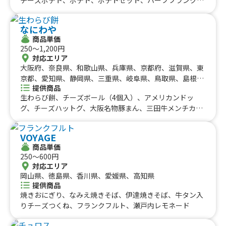
九州のケータリングカー
山梨県、新潟県、富山県、石川県、福井県、長野県、鳥取
チーズ唐揚げ、唐揚げ、ミネストローネ、スムージー、レ
県、島根県、岡山県、山口県、佐賀県、熊本県、大分県、
#タイ料理
#軽食・スナック
#パスタ
モネード、コーラ、コーヒー、カフェオレ、抹茶オレ、ビ
福岡県
宮崎県、鹿児島県
佐賀県
長崎県
熊本県
大分県
宮崎県
鹿児島県
#りんご飴・フルーツ飴
#スイーツ
#キューバサンド
なにわや
ール、酎ハイレモン、ノンアルコールビール、果肉入りか
沖縄のケータリングカー
商品単価
#アサイーボウル
#10円パン
#レモネード
き氷、かき氷、たこ焼き(７個入り)
250〜1,200円
沖縄県
対応エリア
大阪府、奈良県、和歌山県、兵庫県、京都府、滋賀県、東
京都、愛知県、静岡県、三重県、岐阜県、鳥取県、島根
提供商品
県、岡山県、広島県、山口県、徳島県、香川県、愛媛県、
生わらび餅、チーズボール（4個入）、アメリカンドッ
高知県
グ、チーズハットグ、大阪名物豚まん、三田牛メンチカ
ツ、コロッケセット、フワフワかき氷6種類、チーズボー
ル（5個入）、フリフリポテト、三田牛メンチカツ、コロ
VOYAGE
ッケ弁当、たい焼き、牛タン串、チュロス、生ビール、角
商品単価
ハイボール、酎ハイ、ノーアルコール、三田牛メンチカ
250〜600円
ツ、コロッケセット、その他サイドメニュー、牛丼、ふわ
対応エリア
ふわ果実かき氷、ハワイアンバーガー、かき氷（ふわふわ
岡山県、徳島県、香川県、愛媛県、高知県
氷）、生ビール、ハイボール、酎ハイ、ソフトドリンク、
提供商品
かき氷、三田牛（メンチカツ、コロッケ）チーズハット
焼きおにぎり、なみえ焼きそば、伊達焼きそば、牛タン入
グ、チーズボール、フランクフルト、フライドポテト、ダ
りチーズつくね、フランクフルト、瀬戸内レモネード
ージーパイ、かき氷、かしみん焼き（泉州岸和田名物）ダ
ージーパイ、フランクフルト、ソフトドリンク、ダージー