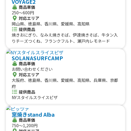
VOYAGE2
ミニチーズドッグ5個入り、おつまみチーズロール、ロー
商品単価
ストビーフ丼、おでん5種入り、ソフトクリーム、カレー
250〜600円
パン、かき氷Special、かき氷regular、かき氷、ソフトド
対応エリア
リンク各種、北海道コロッケ、黒毛和牛メンチカツ、ハリ
岡山県、徳島県、香川県、愛媛県、高知県
ケーンポテト、チヂミ3枚入り、ジャンボからあげ棒、サ
提供商品
クッとチーズ棒、たこ焼き6個入り、からタコBOX、ジャ
焼きおにぎり、なみえ焼きそば、伊達焼きそば、牛タン入
ンボから・ポテBOX、エビと野菜の天丼、からあげ弁当、
りチーズつくね、フランクフルト、瀬戸内レモネード
ジャンボ唐揚げ 1個
SOLANASURFCAMP
商品単価
お問い合わせください
対応エリア
大阪府、徳島県、香川県、愛媛県、高知県、兵庫県、京都
府
提供商品
NYスタイルスライスピザ
窯焼きstand Alba
商品単価
750〜1,200円
対応エリア