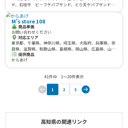
ド、石垣牛 ビ－フケバブサンド、とり天ケバブサンド、
激辛 地獄ケバブサンド、おつまみチキンケバブ、ジャ－
クチキン、タンドリ－チキン、宮崎牛タン串（45cm）、
M's store 108
牛タン焼き、海鮮焼きそば、ホルモン串、海鮮ホタテ焼
商品単価
き、イカ焼き、揚げたこ焼き、宇佐唐揚げ、トルネ－ドポ
お問い合わせください
テト、ハリケ－ンポテト、どっ缶 ぎゅーっと 冷やしみか
対応エリア
ん、どっ缶 ぎゅーっと 冷やしパイン、どっ缶 ぎゅーっと
東京都、千葉県、神奈川県、埼玉県、大阪府、兵庫県、奈
冷やしマンゴー、かき氷、かき氷①、かき氷②、トルネ－
良県、滋賀県、和歌山県、島根県、岡山県、広島県、山口
ドわたがし、トルネ－ドフラワ－わたあめ
提供商品
県、徳島県、香川県、愛媛県、京都府、愛知県、静岡県、
からあげ
三重県、岐阜県、鳥取県、高知県、福岡県、長崎県、熊本
県、大分県
41件中 1〜20件表示
1
2
3
高知県の関連リンク