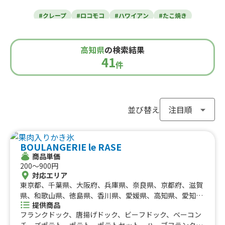
東北のケータリングカー
#クレープ
#ロコモコ
#ハワイアン
#たこ焼き
青森県
岩手県
宮城県
秋田県
山形県
福島県
#焼き芋
#肉・ステーキ
#かき氷
#チュロス
関東のケータリングカー
#餃子・小籠包
#唐揚げ
#ドリンク
#タピオカ
高知県
の検索結果
#うどん・蕎麦
#イタリアン
#カレー
#タコス
東京都
千葉県
神奈川県
埼玉県
41
栃木県
茨城県
群馬県
山梨県
件
北信越のケータリングカー
#ハンバーガー
#ケバブ
#コーヒー
#揚げパン
#ラーメン
#わらび餅
#ドーナツ
#ベビーカステラ
新潟県
富山県
石川県
福井県
長野県
#ポップコーン
#たい焼き
#ホットサンド
関西のケータリングカー
#ホットドッグ
#タコライス
#焼きそば
並び替え
#フライドポテト
#ガパオライス
#ピザ
#焼き鳥
大阪府
兵庫県
奈良県
京都府
滋賀県
和歌山県
東海のケータリングカー
#おにぎり
#ワッフル
#フルーツサンド
BOULANGERIE le RASE
#ローストビーフ
#スムージー
#魯肉飯
#メキシカン
愛知県
静岡県
三重県
岐阜県
商品単価
#アイスクリーム
#ヤンニョムチキン
#中華
#団子
中国のケータリングカー
200〜900円
#クリームソーダ
#サンドイッチ
#わたあめ
#スープ
対応エリア
鳥取県
東京都、千葉県、大阪府、兵庫県、奈良県、京都府、滋賀
島根県
岡山県
広島県
山口県
#ケーキ
#クロッフル
#モンブラン
#お弁当
#パフェ
四国のケータリングカー
県、和歌山県、徳島県、香川県、愛媛県、高知県、愛知
#フルーツジュース
#パン
#韓国料理
#パンケーキ
提供商品
県、岐阜県、北海道、神奈川県、埼玉県、栃木県、静岡
#海鮮
#和菓子
#和食
#ご当地グルメ
#串焼き
フランクドック、唐揚げドック、ビーフドック、ベーコン
徳島県
県、三重県、広島県、福岡県、長崎県、茨城県、群馬県、
香川県
愛媛県
高知県
チーズポテト、ポテト、ポテトセット、ハーブフランク、
#流行グルメ
#丼ぶり
#台湾料理
#ベトナム料理