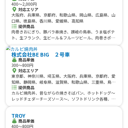
りハーブフランク、みたらし団子、肉巻きおにぎり、にん
400〜2,000円
にく醤油から揚げ、霜降り牛串、大阪名物 揚げたこ焼
対応エリア
き、ロングポテト
大阪府、兵庫県、京都府、和歌山県、岡山県、広島県、山
口県、徳島県、香川県、愛媛県、高知県
提供商品
肉巻きおにぎり、豚バラ串焼き、讃岐の鳥串、うま塩ポテ
ト、生フランク、生ビール＆フルーツビール、肉巻きポテ
トセット、豚串ポテトセット、鳥串ポテトセット、生フラ
ンクポテトセット、国産ホタテ串焼き、カレーうどん、ビ
株式会社BE BIG ２号車
ッグフランク、まるごと果肉ジュース（マンゴー・パイナ
商品単価
ップル）、まるごとパイナップルジュース、瀬戸内海の塩
300〜800円
から揚げ、超最強全部セット、韓国餃子（マンドゥ）３個
対応エリア
入り、韓国餃子 ポテトセット、とんから、焼きそば・焼
東京都、神奈川県、埼玉県、大阪府、兵庫県、京都府、愛
うどんなど、さぬきオリーブ牛のメンチカツ、さぬきオリ
知県、静岡県、岐阜県、滋賀県、和歌山県、三重県、鳥取
ーブ豚のコロッケ、イカ串、ヤンニョムチキン、ヤンニョ
提供商品
県、島根県、岡山県、広島県、徳島県、香川県、愛媛県、
ム餃子（ヤンニョムマンドゥ）、チキンフランク、豚もつ
カルビ焼肉丼、昔ながらの焼きそばパン、ホットドッグ〜
高知県
煮込み、クラムチャウダー、チキンクリームシチュー、お
レッドチェダーチーズソース〜、ソフトドリンク各種、フ
好み焼き串、あげたこ焼き（6個入り）、チーズボール（4
ライドポテト、たまごせんべい、ふりふりポテト、各種ア
個入り）、チーズボールポテトセット
ルコール類、昔ながらの屋台ラーメン、スパイシーカレ
TROY
ー、炙りロース串、じゃんぼ焼き鳥、大盛り焼きそば、炙
商品単価
りハーブフランク、みたらし団子、肉巻きおにぎり、にん
400〜800円