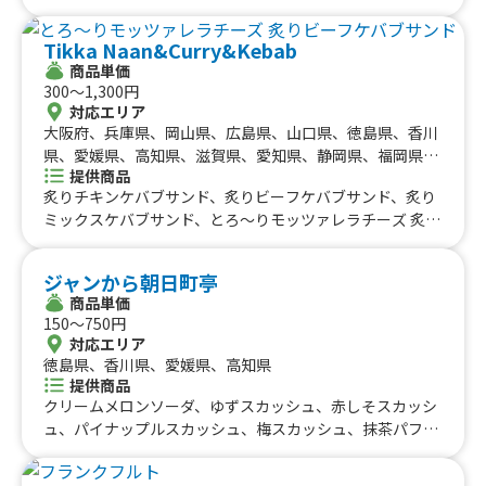
ロワッサン、クレマクロワッサン、冷やしチュロス、くま
のソバオ、クロッフルディップ、Merienda特製スコーン、
Tikka Naan&Curry&Kebab
カップシフォンクリーム、パンナコッタ ぷるぷるくまた
商品単価
ん
300〜1,300円
対応エリア
大阪府、兵庫県、岡山県、広島県、山口県、徳島県、香川
県、愛媛県、高知県、滋賀県、愛知県、静岡県、福岡県、
提供商品
京都府、和歌山県、三重県、鳥取県、東京都、千葉県、群
炙りチキンケバブサンド、炙りビーフケバブサンド、炙り
馬県
ミックスケバブサンド、とろ〜りモッツァレラチーズ 炙り
ビーフケバブサンド、のび〜るトルコアイス、フライドポ
テト
ジャンから朝日町亭
商品単価
150〜750円
対応エリア
徳島県、香川県、愛媛県、高知県
提供商品
クリームメロンソーダ、ゆずスカッシュ、赤しそスカッシ
ュ、パイナップルスカッシュ、梅スカッシュ、抹茶パフ
ェ、わらび餅パフェ、チョコパフェ、コーヒーゼリーパフ
ェ、ベリーパフェ、オレオパフェ、チョコバナナパフェ、