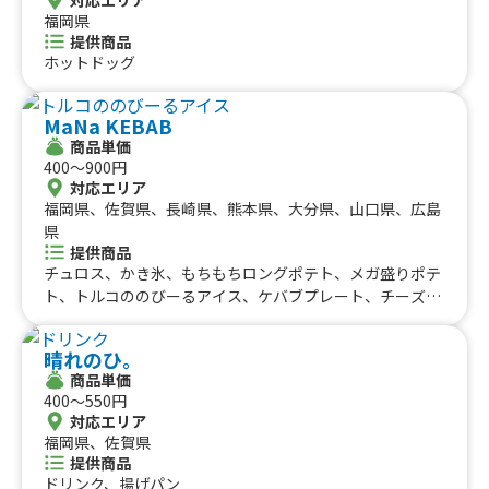
ーガー
福岡県
提供商品
ホットドッグ
MaNa KEBAB
商品単価
400〜900円
対応エリア
福岡県、佐賀県、長崎県、熊本県、大分県、山口県、広島
県
提供商品
チュロス、かき氷、もちもちロングポテト、メガ盛りポテ
ト、トルコののびーるアイス、ケバブプレート、チーズケ
バブ、バリうまケバブサンド
晴れのひ。
商品単価
400〜550円
対応エリア
福岡県、佐賀県
提供商品
ドリンク、揚げパン