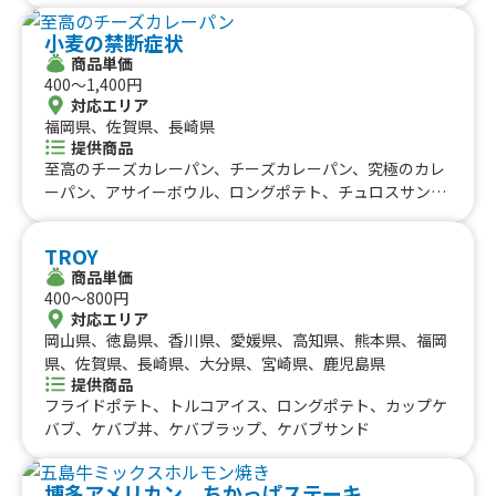
カフルーツ飴、阿蘇ミルクソフトソーダ、フローズンアイ
スクラッシュ、ストロベリーソースソフトクリーム、チョ
小麦の禁断症状
コレートソースソフトクリーム、メープルソフトクリー
商品単価
ム、アフォガード、アイスコーヒーフロート、マンゴーフ
400〜1,400円
ロート、ラムネ、パインスムージー、冷やしスティックパ
対応エリア
イン、冷やしスティックマンゴー、ストロベリースムージ
福岡県、佐賀県、長崎県
ー、マンゴースムージー、モンスタースノーアイス、ホッ
提供商品
トコーヒー、チョコレート専門店監修ホットチョコレー
至高のチーズカレーパン、チーズカレーパン、究極のカレ
ト、あたたか〜いホットココア、ソルティーキャラメルコ
ーパン、アサイーボウル、ロングポテト、チュロスサンデ
コア、クラムチャウダー、カクテル(ノンアル)各種、UMA
ー、禁断のフライドポテト大盛り、りんご飴カップ入り、
MIガーリックシュリンプ、雪塩ちんすこうソフトクリー
禁断のフライドポテト、いちご飴、パイナップル&ナタデ
TROY
ム、プレミアムあら川の桃ソフトクリーム、チェードリン
ココ、チュロス、キウイ&ナタデココ、かき氷、削りいち
商品単価
ク
ご、フルーツソースグレープフルーツナタデココ、フルー
400〜800円
ツソース台湾レモン、フルーツソースパイナップルパッシ
対応エリア
ョンナタデココ、フルーツソースストロベリー&ナタデコ
岡山県、徳島県、香川県、愛媛県、高知県、熊本県、福岡
コ、リフレッシュアクア、グレナデンジンジャー、韓国か
県、佐賀県、長崎県、大分県、宮崎県、鹿児島県
き氷ピンス、禁断の竜田揚げ
提供商品
フライドポテト、トルコアイス、ロングポテト、カップケ
バブ、ケバブ丼、ケバブラップ、ケバブサンド
博多アメリカン ちかっぱステーキ