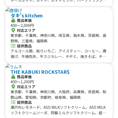
九州のケータリングカー
山梨県、新潟県、富山県、石川県、福井県、長野県、鳥取
チーズ唐揚げ、唐揚げ、ミネストローネ、スムージー、レ
県、島根県、岡山県、山口県、佐賀県、熊本県、大分県、
#タイ料理
#軽食・スナック
#パスタ
モネード、コーラ、コーヒー、カフェオレ、抹茶オレ、ビ
福岡県
宮崎県、鹿児島県
佐賀県
長崎県
熊本県
大分県
宮崎県
鹿児島県
#りんご飴・フルーツ飴
#スイーツ
#キューバサンド
タキ's kitchen
ール、酎ハイレモン、ノンアルコールビール、果肉入りか
沖縄のケータリングカー
商品単価
#アサイーボウル
#10円パン
#レモネード
き氷、かき氷、たこ焼き(７個入り)
400〜2,000円
沖縄県
対応エリア
東京都、千葉県、神奈川県、埼玉県、栃木県、茨城県、長
野県、三重県、福岡県
提供商品
アルコール類、削りいちご、アイスティー、コーヒー、唐
揚げ、牛焼肉丼、牛スジカレー、チヂミ、焼きそば、チー
ズハットグ、チーズタッカルビ、ハニーマスタードチキ
ン、ヤンニョムチキン、ゆずソーダ、レモネード、ゲソ焼
THE KABUKI ROCKSTAR$
き、イカ焼き、クレープ（シュガーバター）、クレープ
商品単価
（バナナ）、クレープ（いちご）、チュロス、もんじゃこ
400〜1,200円
ろっけ、シャカシャカポテト、ベーコンチーズバーガー、
対応エリア
BLTバーガー、チーズバーガー、ハンバーガー、唐揚げbo
東京都、千葉県、神奈川県、大阪府、兵庫県、奈良県、和
x、ステーキ丼、ローストビーフ丼、松坂牛ステーキ丼
歌山県、愛知県、京都府、岐阜県、福岡県
提供商品
瀬戸内レモネード、ASO MILKソフトクリーム、ASO MILK
ソフトクリームソーダ、阿蘇ミルクソフトクリーム、超デ