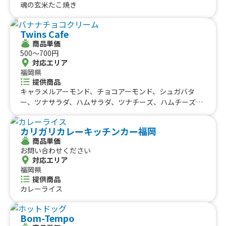
魂の玄米たこ焼き
Twins Cafe
商品単価
500〜700円
対応エリア
福岡県
提供商品
キャラメルアーモンド、チョコアーモンド、シュガバタ
ー、ツナサラダ、ハムサラダ、ツナチーズ、ハムチーズ、
ツナピザ、ハムピザ、ハムツナチーズ、ソーセージチー
ズ、メープルクリーム、抹茶クリーム、ブルーベリークリ
カリガリカレーキッチンカー福岡
ーム、マンゴークリーム、ストロベリークリーム、キャラ
商品単価
メルクリーム、チョコクリーム、きな粉あずき黒蜜クリー
お問い合わせください
ム、きな粉あずき抹茶クリーム、あずき黒蜜クリーム、あ
対応エリア
ずきいちごクリーム、あずき抹茶クリーム、あずきクリー
福岡県
ム、バナナクリーム、バナナキャラメルクリーム、ブラウ
提供商品
ニーチョコクリーム、バナナチョコクリーム
カレーライス
Bom-Tempo