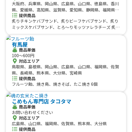
大阪府、兵庫県、岡山県、広島県、山口県、徳島県、香川
県、愛媛県、高知県、滋賀県、愛知県、静岡県、福岡県、
提供商品
京都府、和歌山県、三重県、鳥取県、東京都、千葉県、群
炙りチキンケバブサンド、炙りビーフケバブサンド、炙り
馬県
ミックスケバブサンド、とろ〜りモッツァレラチーズ 炙り
ビーフケバブサンド、のび〜るトルコアイス、フライドポ
テト
有馬屋
商品単価
100〜600円
対応エリア
鳥取県、島根県、岡山県、広島県、山口県、福岡県、佐賀
県、長崎県、熊本県、大分県、宮崎県
提供商品
フルーツ飴、焼き鳥、焼きそば、たこ焼き 6個
こめもん専門店 タコタマ
商品単価
お問い合わせください
対応エリア
広島県、山口県、福岡県、佐賀県、熊本県、大分県
提供商品