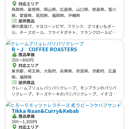
対応エリア
鳥取県、島根県、岡山県、広島県、山口県、徳島県、香川
県、愛媛県、高知県、福岡県、沖縄県
提供商品
鶏の唐揚げ、マヨコーンピザ、フランク、さつまいもボー
ル、チーズボール、フライドポテト、フランクロールピ
ザ、マルゲリータ
R・J COFFEE ROASTERS
商品単価
350〜800円
対応エリア
東京都、埼玉県、大阪府、兵庫県、奈良県、京都府、広島
県、福岡県
提供商品
クレームブリュレパリパリクレープ、モンブランのパリパ
リクレープ、チーズケーキのパリパリクレープ、イチゴと
カスタードのパリパリクレープ、チョコバナナパリパリク
レープ、シュガーバターパリパリクレープ、エコプレッ
Tikka Naan&Curry&Kebab
ソ エスプレッソ、エコプレッソマキアート、スペシャル
商品単価
ティーカフェモカ、スペシャルティー珈琲のカフェラテ、
300〜1,300円
スペシャルティー珈琲
対応エリア