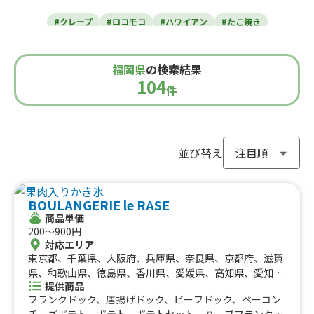
東北のケータリングカー
#クレープ
#ロコモコ
#ハワイアン
#たこ焼き
青森県
岩手県
宮城県
秋田県
山形県
福島県
#焼き芋
#肉・ステーキ
#かき氷
#チュロス
関東のケータリングカー
#餃子・小籠包
#唐揚げ
#ドリンク
#タピオカ
福岡県
の検索結果
#うどん・蕎麦
#イタリアン
#カレー
#タコス
東京都
千葉県
神奈川県
埼玉県
104
栃木県
茨城県
群馬県
山梨県
件
北信越のケータリングカー
#ハンバーガー
#ケバブ
#コーヒー
#揚げパン
#ラーメン
#わらび餅
#ドーナツ
#ベビーカステラ
新潟県
富山県
石川県
福井県
長野県
#ポップコーン
#たい焼き
#ホットサンド
関西のケータリングカー
#ホットドッグ
#タコライス
#焼きそば
並び替え
#フライドポテト
#ガパオライス
#ピザ
#焼き鳥
大阪府
兵庫県
奈良県
京都府
滋賀県
和歌山県
東海のケータリングカー
#おにぎり
#ワッフル
#フルーツサンド
BOULANGERIE le RASE
#ローストビーフ
#スムージー
#魯肉飯
#メキシカン
愛知県
静岡県
三重県
岐阜県
商品単価
#アイスクリーム
#ヤンニョムチキン
#中華
#団子
中国のケータリングカー
200〜900円
#クリームソーダ
#サンドイッチ
#わたあめ
#スープ
対応エリア
鳥取県
東京都、千葉県、大阪府、兵庫県、奈良県、京都府、滋賀
島根県
岡山県
広島県
山口県
#ケーキ
#クロッフル
#モンブラン
#お弁当
#パフェ
四国のケータリングカー
県、和歌山県、徳島県、香川県、愛媛県、高知県、愛知
#フルーツジュース
#パン
#韓国料理
#パンケーキ
提供商品
県、岐阜県、北海道、神奈川県、埼玉県、栃木県、静岡
#海鮮
#和菓子
#和食
#ご当地グルメ
#串焼き
フランクドック、唐揚げドック、ビーフドック、ベーコン
徳島県
県、三重県、広島県、福岡県、長崎県、茨城県、群馬県、
香川県
愛媛県
高知県
チーズポテト、ポテト、ポテトセット、ハーブフランク、
#流行グルメ
#丼ぶり
#台湾料理
#ベトナム料理