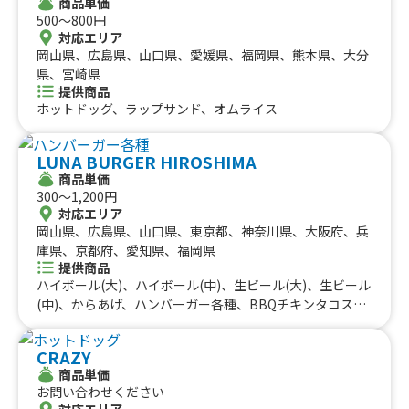
商品単価
500〜800円
対応エリア
岡山県、広島県、山口県、愛媛県、福岡県、熊本県、大分
県、宮崎県
提供商品
ホットドッグ、ラップサンド、オムライス
LUNA BURGER HIROSHIMA
商品単価
300〜1,200円
対応エリア
岡山県、広島県、山口県、東京都、神奈川県、大阪府、兵
庫県、京都府、愛知県、福岡県
提供商品
ハイボール(大)、ハイボール(中)、生ビール(大)、生ビール
(中)、からあげ、ハンバーガー各種、BBQチキンタコス、
ビーフタコス、フライドポテト、かき氷各種、ホットチョ
コレート、ストロベリーホワイトショコラ、バーベキュー
CRAZY
バーガー、テリヤキバーガー、マッサマンカレーバーガ
商品単価
ー、季節のスムージー、マンゴースムージー、シークワー
お問い合わせください
サースムージー、マラサダ(ハワイアンドーナツ)、ルナバ
対応エリア