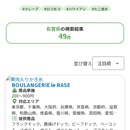
東北のケータリングカー
#クレープ
#ロコモコ
#ハワイアン
#たこ焼き
青森県
岩手県
宮城県
秋田県
山形県
福島県
#焼き芋
#肉・ステーキ
#かき氷
#チュロス
関東のケータリングカー
#餃子・小籠包
#唐揚げ
#ドリンク
#タピオカ
佐賀県
の検索結果
#うどん・蕎麦
#イタリアン
#カレー
#タコス
東京都
千葉県
神奈川県
埼玉県
49
栃木県
茨城県
群馬県
山梨県
件
北信越のケータリングカー
#ハンバーガー
#ケバブ
#コーヒー
#揚げパン
#ラーメン
#わらび餅
#ドーナツ
#ベビーカステラ
新潟県
富山県
石川県
福井県
長野県
#ポップコーン
#たい焼き
#ホットサンド
関西のケータリングカー
#ホットドッグ
#タコライス
#焼きそば
並び替え
#フライドポテト
#ガパオライス
#ピザ
#焼き鳥
大阪府
兵庫県
奈良県
京都府
滋賀県
和歌山県
東海のケータリングカー
#おにぎり
#ワッフル
#フルーツサンド
BOULANGERIE le RASE
#ローストビーフ
#スムージー
#魯肉飯
#メキシカン
愛知県
静岡県
三重県
岐阜県
商品単価
#アイスクリーム
#ヤンニョムチキン
#中華
#団子
中国のケータリングカー
200〜900円
#クリームソーダ
#サンドイッチ
#わたあめ
#スープ
対応エリア
鳥取県
東京都、千葉県、大阪府、兵庫県、奈良県、京都府、滋賀
島根県
岡山県
広島県
山口県
#ケーキ
#クロッフル
#モンブラン
#お弁当
#パフェ
四国のケータリングカー
県、和歌山県、徳島県、香川県、愛媛県、高知県、愛知
#フルーツジュース
#パン
#韓国料理
#パンケーキ
提供商品
県、岐阜県、北海道、神奈川県、埼玉県、栃木県、静岡
#海鮮
#和菓子
#和食
#ご当地グルメ
#串焼き
フランクドック、唐揚げドック、ビーフドック、ベーコン
徳島県
県、三重県、広島県、福岡県、長崎県、茨城県、群馬県、
香川県
愛媛県
高知県
チーズポテト、ポテト、ポテトセット、ハーブフランク、
#流行グルメ
#丼ぶり
#台湾料理
#ベトナム料理