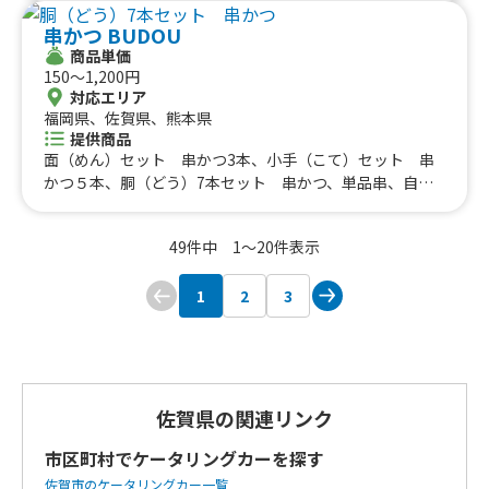
串かつ BUDOU
商品単価
150〜1,200円
対応エリア
福岡県、佐賀県、熊本県
提供商品
面（めん）セット 串かつ3本、小手（こて）セット 串
かつ５本、胴（どう）7本セット 串かつ、単品串、自家
製塩からあげ、あまおういちごスムージー、生ビール
49件中 1〜20件表示
1
2
3
佐賀県の関連リンク
市区町村でケータリングカーを探す
佐賀市のケータリングカー一覧