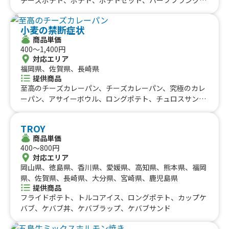
九州のケータリングカー
山梨県、新潟県、富山県、石川県、福井県、長野県、鳥取
チーズ唐揚げ、唐揚げ、ミネストローネ、スムージー、レ
県、島根県、岡山県、山口県、佐賀県、熊本県、大分県、
#タイ料理
#軽食・スナック
#パスタ
モネード、コーラ、コーヒー、カフェオレ、抹茶オレ、ビ
福岡県
宮崎県、鹿児島県
佐賀県
長崎県
熊本県
大分県
宮崎県
鹿児島県
#りんご飴・フルーツ飴
#スイーツ
#キューバサンド
小麦の禁断症状
ール、酎ハイレモン、ノンアルコールビール、果肉入りか
沖縄のケータリングカー
商品単価
#アサイーボウル
#10円パン
#レモネード
き氷、かき氷、たこ焼き(７個入り)
400〜1,400円
沖縄県
対応エリア
福岡県、佐賀県、長崎県
提供商品
至高のチーズカレーパン、チーズカレーパン、究極のカレ
ーパン、アサイーボウル、ロングポテト、チュロスサンデ
ー、禁断のフライドポテト大盛り、りんご飴カップ入り、
禁断のフライドポテト、いちご飴、パイナップル&ナタデ
TROY
ココ、チュロス、キウイ&ナタデココ、かき氷、削りいち
商品単価
ご、フルーツソースグレープフルーツナタデココ、フルー
400〜800円
ツソース台湾レモン、フルーツソースパイナップルパッシ
対応エリア
ョンナタデココ、フルーツソースストロベリー&ナタデコ
岡山県、徳島県、香川県、愛媛県、高知県、熊本県、福岡
コ、リフレッシュアクア、グレナデンジンジャー、韓国か
県、佐賀県、長崎県、大分県、宮崎県、鹿児島県
き氷ピンス、禁断の竜田揚げ
提供商品
フライドポテト、トルコアイス、ロングポテト、カップケ
バブ、ケバブ丼、ケバブラップ、ケバブサンド