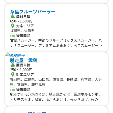
糸島フルーツパーラー
商品単価
650〜1,500円
対応エリア
福岡県、佐賀県
提供商品
甘夏スムージー、季節のフルーツミックススムージー、バ
ナナスムージー、プレミアムあまおういちごスムージー、
ブルーベリー＆あまおういちごスムージー、糸島あまおう
スムージー、糸島あまおうみるくスムージー、糸島デコ&
馳走屋 雲鶏
マンゴースムージー、糸島デコスムージー、糸島クラフト
商品単価
ジュース(糸島あまおう・糸島みかん・糸島レモン・糸島
250〜1,000円
ゆず・糸島かぼす)、糸島クラフトソーダ(糸島あまおう・
対応エリア
糸島みかん・糸島レモン・糸島ゆず・糸島かぼす)
福岡県、広島県、山口県、佐賀県、長崎県、熊本県、大分
県、宮崎県、鹿児島県
提供商品
馳走ホルモン焼きそば、馳走焼きそば、厳選ホルモン重、
ピリ辛スタミナ豚重、極からあげ丼、極からあげ、極のた
れからあげ、鶏皮餃子、ばりかわ、ばりえび、ばり手羽