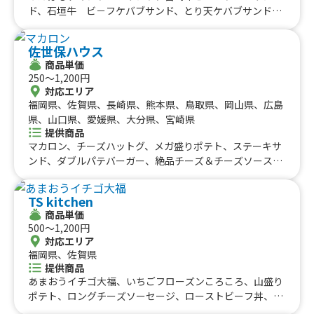
ド、石垣牛 ビ－フケバブサンド、とり天ケバブサンド、
激辛 地獄ケバブサンド、おつまみチキンケバブ、ジャ－
クチキン、タンドリ－チキン、宮崎牛タン串（45cm）、
佐世保ハウス
牛タン焼き、海鮮焼きそば、ホルモン串、海鮮ホタテ焼
商品単価
き、イカ焼き、揚げたこ焼き、宇佐唐揚げ、トルネ－ドポ
250〜1,200円
テト、ハリケ－ンポテト、どっ缶 ぎゅーっと 冷やしみか
対応エリア
ん、どっ缶 ぎゅーっと 冷やしパイン、どっ缶 ぎゅーっと
福岡県、佐賀県、長崎県、熊本県、鳥取県、岡山県、広島
冷やしマンゴー、かき氷、かき氷①、かき氷②、トルネ－
県、山口県、愛媛県、大分県、宮崎県
ドわたがし、トルネ－ドフラワ－わたあめ
提供商品
マカロン、チーズハットグ、メガ盛りポテト、ステーキサ
ンド、ダブルパテバーガー、絶品チーズ＆チーズソースバ
ーガー、絶品チーズ＆アボカドバーガー、ハニーマスター
ドバーガー、アボカドバーガー、青唐辛子バーガー、絶品
TS kitchen
チーズバーガー、佐世保バーガー
商品単価
500〜1,200円
対応エリア
福岡県、佐賀県
提供商品
あまおうイチゴ大福、いちごフローズンころころ、山盛り
ポテト、ロングチーズソーセージ、ローストビーフ丼、チ
キンオーバーライス、博多あごだし醤油唐揚げ