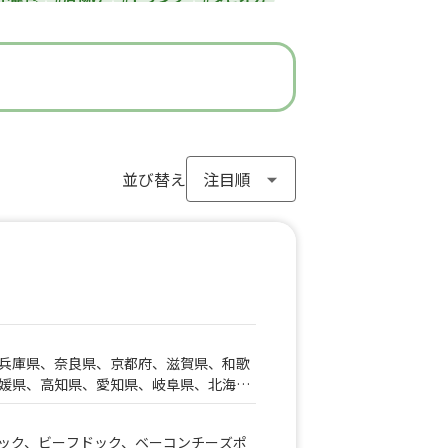
#ラーメン
#わらび餅
#ドーナツ
#フライドポテト
#ガパオライス
#ピザ
ン
#アイスクリーム
#ヤンニョムチキン
#モンブラン
#お弁当
#パフェ
き
#流行グルメ
#丼ぶり
#台湾料理
サンド
#アサイーボウル
並び替え
#10円パン
兵庫県、奈良県、京都府、滋賀県、和歌
媛県、高知県、愛知県、岐阜県、北海
木県、静岡県、三重県、広島県、福岡
県、山梨県、新潟県、富山県、石川県、
ック、ビーフドック、ベーコンチーズポ
島根県、岡山県、山口県、佐賀県、熊本