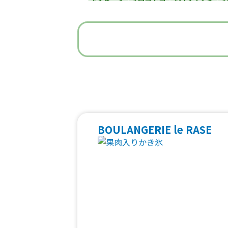
#うどん・蕎麦
#イタリアン
#
#ベビーカステラ
#ポップコーン
#た
#焼き鳥
#おにぎり
#ワッフル
#フ
#中華
#団子
#クリームソー
#フルーツジュース
#パン
#韓国料
#ベトナム料理
#タイ料理
#軽食・
BOULANGERIE le RASE