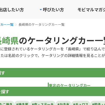
出店したい方
呼びたい方
モビマルマガ
グカー一覧
長崎県のケータリングカー一覧
長崎県
のケータリングカー一
ルに登録されているケータリングカーを「長崎県」で絞り込んで
または名前のクリックで、ケータリングの詳細情報を見ることが
探す
東北のケータリングカー
を探す
青森県
岩手県
宮城県
秋田県
山形県
福島
#たこ焼き
#焼き芋
#肉・ステーキ
#かき氷
#チュロス
#餃子・