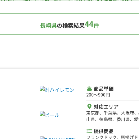
カレー
#タコス
#ハンバーガー
#ケバブ
#コーヒー
#揚げパン
い焼き
#ホットサンド
#ホットドッグ
#タコライス
#焼きそば
44
長崎県
の検索結果
件
ルーツサンド
#ローストビーフ
#スムージー
#魯肉飯
#メキシカ
ダ
#サンドイッチ
#わたあめ
#スープ
#ケーキ
#クロッフル
理
#パンケーキ
#海鮮
#和菓子
#和食
#ご当地グルメ
#串焼
スナック
#パスタ
#りんご飴・フルーツ飴
#スイーツ
#キューバ
#レモネード
商品単価
200〜900円
対応エリア
東京都、千葉県、大阪府、
山県、徳島県、香川県、愛
道、神奈川県、埼玉県、栃
提供商品
県、長崎県、茨城県、群馬
フランクドック、唐揚げド
福井県、長野県、鳥取県、