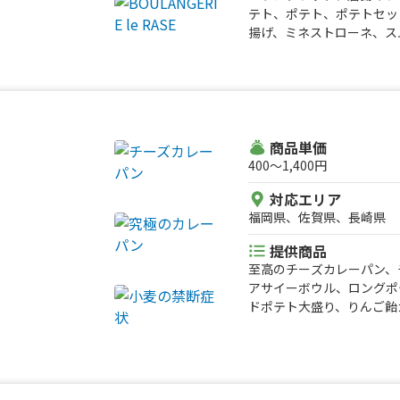
テト、ポテト、ポテトセッ
県、大分県、宮崎県、鹿児
揚げ、ミネストローネ、ス
ー、カフェオレ、抹茶オレ
ルビール、果肉入りかき氷
商品単価
400〜1,400円
対応エリア
福岡県、佐賀県、長崎県
提供商品
至高のチーズカレーパン、
アサイーボウル、ロングポ
ドポテト大盛り、りんご飴
ちご飴、パイナップル&ナ
コ、かき氷、削りいちご、
ココ、フルーツソース台湾
ッションナタデココ、フル