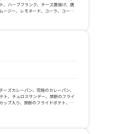
ト、ハーブフランク、チーズ唐揚げ、唐
島県
ムージー、レモネード、コーラ、コーヒ
、ビール、酎ハイレモン、ノンアルコー
、かき氷、たこ焼き(７個入り)
チーズカレーパン、究極のカレーパン、
テト、チュロスサンデー、禁断のフライ
カップ入り、禁断のフライドポテト、い
タデココ、チュロス、キウイ&ナタデコ
フルーツソースグレープフルーツナタデ
レモン、フルーツソースパイナップルパ
ーツソースストロベリー&ナタデココ、