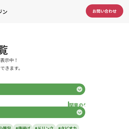
ジン
お問い合わせ
覧
表示中！
できます。
関東のケータリングカー
県
東京都
千葉県
神奈川県
埼玉県
栃
小籠包
#唐揚げ
#ドリンク
#タピオカ