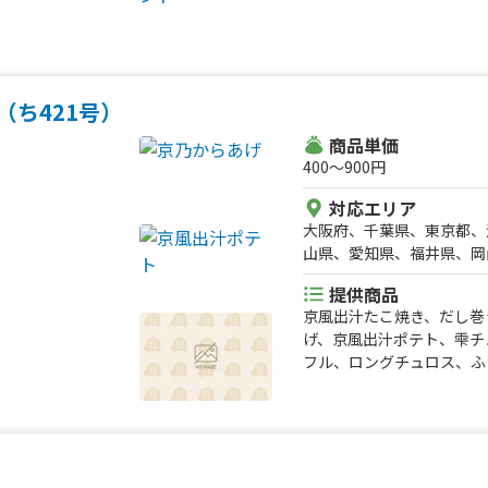
（ち421号）
商品単価
400〜900円
対応エリア
大阪府、千葉県、東京都、
山県、愛知県、福井県、岡
県、愛媛県、岩手県、宮城
提供商品
県、長野県、静岡県、三重
京風出汁たこ焼き、だし巻
げ、京風出汁ポテト、雫チュ
フル、ロングチュロス、ふ
プ、黄桃氷、大吉からあげ
らあげ弁当、大吉からあげ
ジーロー飯、ルーロー飯、
バーライス、鶏皮せんべい