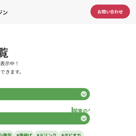
ジン
お問い合わせ
覧
表示中！
できます。
関東のケータリングカー
県
東京都
千葉県
神奈川県
埼玉県
栃
小籠包
#唐揚げ
#ドリンク
#タピオカ