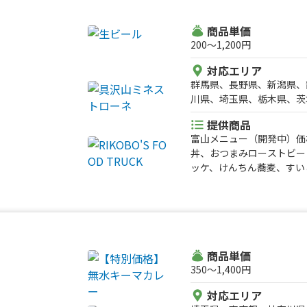
ト アイスドリンク、ホッ
レモンサワー
商品単価
200〜1,200円
対応エリア
群馬県、長野県、新潟県、
川県、埼玉県、栃木県、茨
提供商品
富山メニュー（開発中）価
丼、おつまみローストビー
ッケ、けんちん蕎麦、すいと
eef Edge Curry、
ミネストローネ、ミニロー
ト&ローストビーフサラダ
り5貫、かき氷、ポップコ
かき揚げ蕎麦、ローストビ
商品単価
350〜1,400円
対応エリア