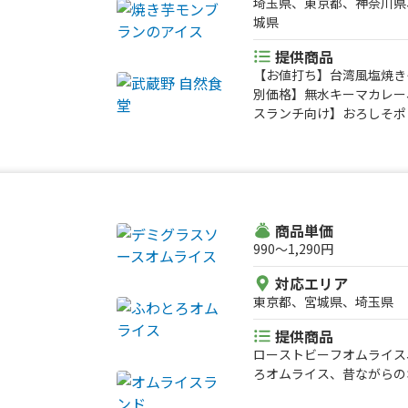
埼玉県、東京都、神奈川県
城県
提供商品
【お値打ち】台湾風塩焼き
別価格】無水キーマカレー
スランチ向け】おろしそポ
のブルーレモネード、みか
ー、みかん氷、王道かき氷
ンバーグベントー、熱狂メ
南蛮ベントー、熱狂チキン
一杯、畑メシ 和パオライ
ー、ソフトクリーム、むら
商品単価
ターソフト、OIMOベリ
990〜1,290円
クレープ、やきいもモンブ
対応エリア
O UNIVERSITY、BI
東京都、宮城県、埼玉県
ュレ、ひとくち焼きいも、
【R サイズ】、ごろごろタ
提供商品
ズ】、チーズステーキサン
ローストビーフオムライス
ろオムライス、昔ながらの