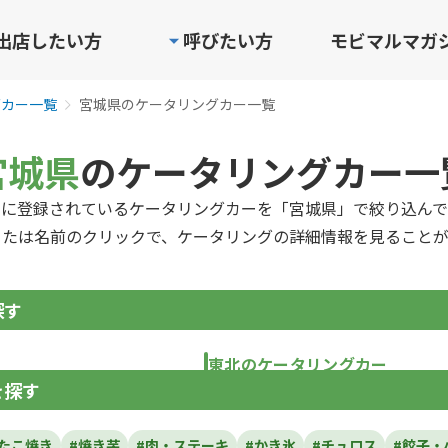
出店したい方
呼びたい方
モビマルマガ
グカー一覧
宮城県のケータリングカー一覧
宮城県
のケータリングカー一
ルに登録されているケータリングカーを「宮城県」で絞り込んで
または名前のクリックで、ケータリングの詳細情報を見ることが
探す
東北のケータリングカー
を探す
青森県
岩手県
宮城県
秋田県
山形県
福島
#たこ焼き
#焼き芋
#肉・ステーキ
#かき氷
#チュロス
#餃子・