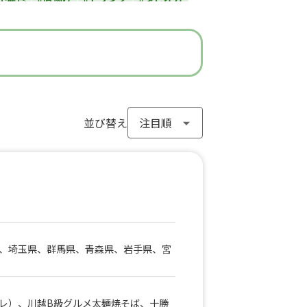
#ラーメン
#わらび餅
#ドーナツ
#フライドポテト
#ガパオライス
#ピザ
ン
#アイスクリーム
#ヤンニョムチキン
#モンブラン
#お弁当
#パフェ
き
#流行グルメ
#丼ぶり
#台湾料理
サンド
#アサイーボウル
並び替え
#10円パン
、埼玉県、群馬県、青森県、岩手県、宮
レ）、川越B級グルメ太麺焼そば、十勝