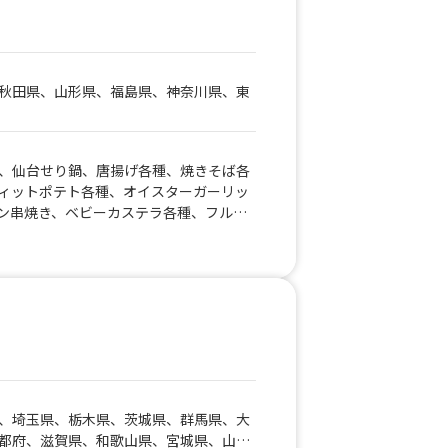
秋田県、山形県、福島県、神奈川県、東
、仙台せり鍋、唐揚げ各種、焼きそば各
ィットポテト各種、オイスターガーリッ
ン串焼き、ベビーカステラ各種、フルー
フロート各種、サンデー各種、ソフトク
ェイク各種、仙台牛串焼き
、埼玉県、栃木県、茨城県、群馬県、大
都府、滋賀県、和歌山県、宮城県、山形