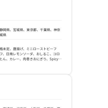
トココア、ホット アイスレモネード、
静岡県、宮城県、東京都、千葉県、神奈
城県
格未定、唐揚げ、ミニローストビーフ
フ、日南レモンソーダ、おしるこ、コロ
ん、カレー、肉巻きおにぎり、Spicy B
ポテトフライ、ロングポテト、生ビール、具沢山
ストビーフ丼、ガーリックバタートース
、ローディトフライ、ローストビーフ握
ーン、フリフリポテト、チュロス、信州
ーフ丼