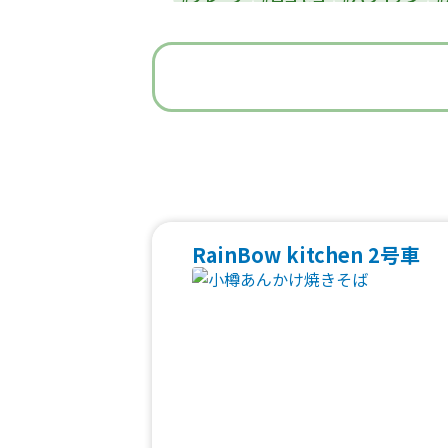
#うどん・蕎麦
#イタリアン
#
#ベビーカステラ
#ポップコーン
#た
#焼き鳥
#おにぎり
#ワッフル
#フ
#中華
#団子
#クリームソー
#フルーツジュース
#パン
#韓国料
#ベトナム料理
#タイ料理
#軽食・
RainBow kitchen 2号車