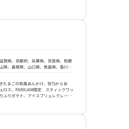
滋賀県、京都府、兵庫県、奈良県、和歌
山県、島根県、山口県、徳島県、香川
県、神奈川県、栃木県、群馬県、石川
県、岐阜県、鳥取県
きたまごの和風あんかけ、京乃からあ
ロス、PARKJAM限定 スティックワッ
りふりポテト、アイスブリュレクレー
、削りマンゴー、いちご氷、かき氷、か
丼、とろとろ杏仁豆腐、台湾からあげ、
トロトロ豚バラ軟骨角煮飯、チキンオー
、MAXポテト、中津からあげ