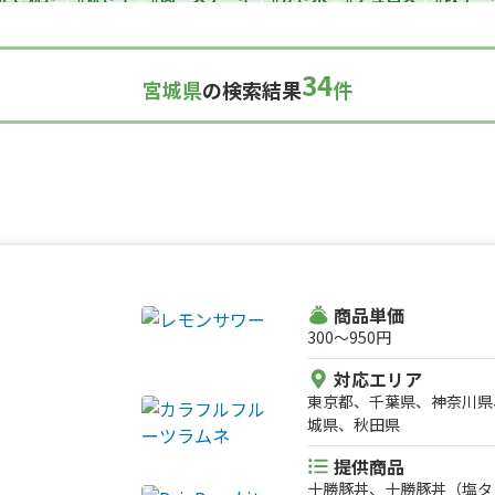
カレー
#タコス
#ハンバーガー
#ケバブ
#コーヒー
#揚げパン
い焼き
#ホットサンド
#ホットドッグ
#タコライス
#焼きそば
34
宮城県
の検索結果
件
ルーツサンド
#ローストビーフ
#スムージー
#魯肉飯
#メキシカ
ダ
#サンドイッチ
#わたあめ
#スープ
#ケーキ
#クロッフル
理
#パンケーキ
#海鮮
#和菓子
#和食
#ご当地グルメ
#串焼
スナック
#パスタ
#りんご飴・フルーツ飴
#スイーツ
#キューバ
#レモネード
商品単価
300〜950円
対応エリア
東京都、千葉県、神奈川県
城県、秋田県
提供商品
十勝豚丼、十勝豚丼（塩タ