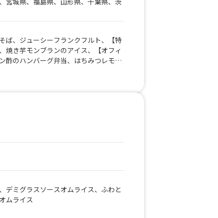
、宮城県、福島県、山形県、千葉県、茨
そば、ジューシーフランクフルト、【特
、焼き芋モンブランのアイス、【オフィ
ン酢のハンバーグ弁当、はちみつレモン
んとヨーグルトのフローズンスムージ
、うまトマ＆特製タルタルのWソースハ
ープルバターチキンサンド、熱狂チキン
＆フリッツ、畑メシ 染み旨 鶏と旬野菜の
ス、畑メシ 野菜溶け込む旨トマキーマカレ
さきいもチョコソフト、モンブラン塩バ
ーブリュレクレープ、パリトロ・ロイヤル
ラン塩バタークレープ、燻製大学芋 OIM
G!? 焼きいもカレーパン、ひとくち焼きいもブリ
ごろごろタルタルのチョップドチキン
ルタルのチョップドチキン【L サイ
ド＆チップス、山形GARIもも氷
、デミグラスソースオムライス、ふわと
オムライス