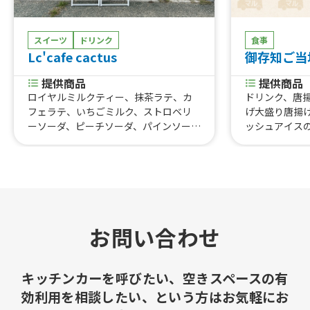
スイーツ
ドリンク
食事
Lc'cafe cactus
御存知ご当
提供商品
提供商品
ロイヤルミルクティー、抹茶ラテ、カ
ドリンク、唐
フェラテ、いちごミルク、ストロベリ
げ大盛り唐揚
ーソーダ、ピーチソーダ、パインソー
ッシュアイス
ダ、ブルーハワイソーダ、メロンソー
ュアイスハイ
ダ、カルピスソーダ、カルピスウォータ
スレモン酎ハ
ー、100%りんごジュース、コーヒー、
チキン、唐揚
100%オレンジジュース、チャイティー
種、フレンチフラ
ラテ（HOT）、ほうじ茶ラテ（HO
学割ご当地カ
T）、抹茶ラテ（HOT）、カフェラテ
イズ、小サイ
（HOT）、ローズティー、ジャスミン
ズ、ご当地の
お問い合わせ
ティー 、ドリンクボトル（アヒルちゃ
ンド
ん）、ドリンクボトル（スノーマ
ン）、ドリンクボトル（ハート）、ド
キッチンカーを呼びたい、空きスペースの有
リンクボトル（ドーナツ）、ドリンク
効利用を相談したい、という方はお気軽にお
ボトル（くまさん）、無添加いちご