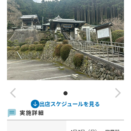
arrow_back_ios_new
arrow_forward_ios
出店スケジュールを見る
実施詳細