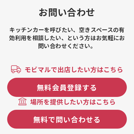
ナンシェ、チョコチップ フィナンシ
obのしっとり
ェ、抹茶フィナンシェ、アールグレイ
お問い合わせ
フィナンシェ、くるみ フィナンシェ、
ヘーゼルナッツチョコ フィナンシェ、
苺フィナンシェ、桜フィナンシェ、チ
キッチンカーを呼びたい、空きスペースの有
ョコミント フィナンシェ、焼きたてミ
効利用を相談したい、という方はお気軽にお
ニクロワッサン（5個セット）、焼きた
問い合わせください。
てミニチョコクロワッサン（5個セッ
ト）、焼きたてミニクロワッサン（プ
レーン生地）、焼きたてミニチョコク
ロワッサン（チョコ生地）、アイスク
モビマルで出店したい方はこちら
リーム、北海道ミルクジェラート、ス
トロベリージェラート、マンゴーシャ
ーベット、パインシャーベット、懐か
無料会員登録する
しのクリームコーラ、懐かしのクリー
ムメロンソーダ、焼きたてミニチョコ
場所を提供したい方はこちら
クロワッサン（チョコクリーム入
り）、焼きたてミニクロワッサン（生
乳カスタードクリーム入り）、焼きた
無料で問い合わせる
てミニクロワッサン（とちおとめ苺ク
リーム入り）、焼きたてミニクロワッ
サン（西尾の抹茶クリーム入り）、焼