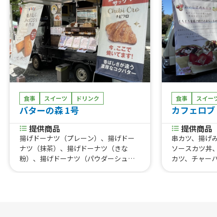
食事
スイーツ
ドリンク
食事
スイー
バターの森 1号
カフェロブ
提供商品
提供商品
揚げドーナツ（プレーン）、揚げドー
串カツ、揚げ
ナツ（抹茶）、揚げドーナツ（きな
ソースカツ丼
粉）、揚げドーナツ（パウダーシュガ
カツ、チャー
ー）、焼きドーナツ（チョコ）、焼き
ケーキカップ
ドーナツ（ホワイトチョコ）、焼きド
ス、ホワイト
ーナツ（抹茶）、焼きドーナツ
マトソースオム
（苺）、焼きドーナツ（レモン）、発
ク各種、冷凍
酵バターフィナンシェ、ショコラ フィ
フランクフル