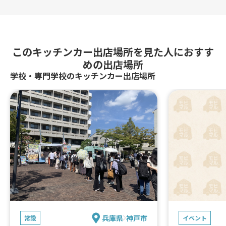
きたてミニクロワッサン（あんこ入
り）、焼きたてミニクロワッサン（苺
ジャム入り）、焼きたてミニクロワッ
サン（玉子入り）、焼きたてミニクロ
このキッチンカー出店場所を見た人におすす
ワッサン（国産牛の欧風カレー入
めの出店場所
り）、炭焼アイスコーヒー、炭焼アイ
スカフェ オ レ
学校・専門学校のキッチンカー出店場所
兵庫県
神戸市
常設
イベント