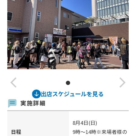
arrow_back_ios_new
arrow_forward_ios
出店スケジュールを見る
実施詳細
8月4日(日)
日程
9時～14時※来場者様の