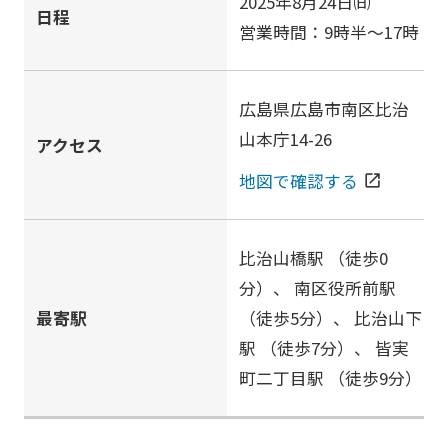
2025年8月24日㈰
日程
営業時間：9時半～17時
広島県広島市南区比治
山本庁14-26
アクセス
地図で確認する
open_in_new
比治山橋駅
（徒歩0
分）、
南区役所前駅
最寄駅
（徒歩5分）、
比治山下
駅
（徒歩7分）、
皆実
町二丁目駅
（徒歩9分）