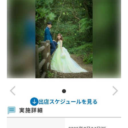
arrow_back_ios_new
arrow_forward_ios
出店スケジュールを見る
実施詳細