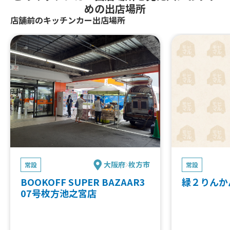
めの出店場所
店舗前のキッチンカー出店場所
大阪府
枚方市
常設
常設
BOOKOFF SUPER BAZAAR3
緑２りんか
07号枚方池之宮店