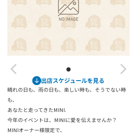
arrow_back_ios_new
arrow_forward_ios
出店スケジュールを見る
晴れの日も、雨の日も、楽しい時も、そうでない時
も、
あなたと走ってきたMINI.
今年のイベントは、MINIに愛を伝えませんか？
MINIオーナー様限定で、