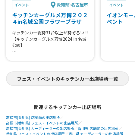
愛知県
名古屋市
イベント
イベント
キッチンカーグルメ万博２０２
イオンモー
４in名城公園フラワープラザ
ベント
キッチンカー総勢31台以上が勢ぞろい !!
【キッチンカーグルメ万博2024 in 名城
公園】
キッズダンスや大道芸、ふわふわ道具や
こども縁日
その他イベントも盛りだくさん✨
フェス・イベントのキッチンカー出店場所一覧
ご来場お待ちしております !!
関連するキッチンカー出店場所
高松市(香川県) 店舗前の出店場所
／
高松市(香川県) フェス・イベントの出店場所
／
高松市(香川県) カーディーラーの出店場所
／
香川県 店舗前の出店場所
／
香川県 フェス・イベントの出店場所
／
香川県 カーディーラーの出店場所