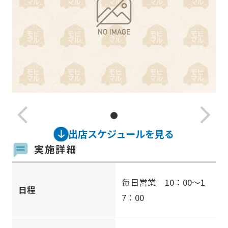
arrow_back_ios_new
arrow_forward_ios
出店スケジュールを見る
実施詳細
毎日営業 10：00～1
日程
7：00