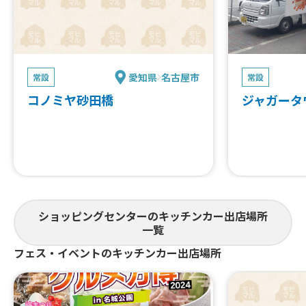
リャ、ガパオ
アボたまポー
ンケバブ、本
陽のパエーリャ
0】、ソフト
愛知県
名古屋市
常設
常設
ラダ、本日の
ヒート、ビー
コノミヤ砂田橋
ジャガータ
ド(ジャークチ
ス)、イタリ
ズタコライス
テル、ガーリッ
リックシュリン
ラージ、ジャー
かき氷、ラン
エーリャ、タコ
ショッピングセンターのキッチンカー出店場所
ル、基本のタ
一覧
フェス・イベントのキッチンカー出店場所