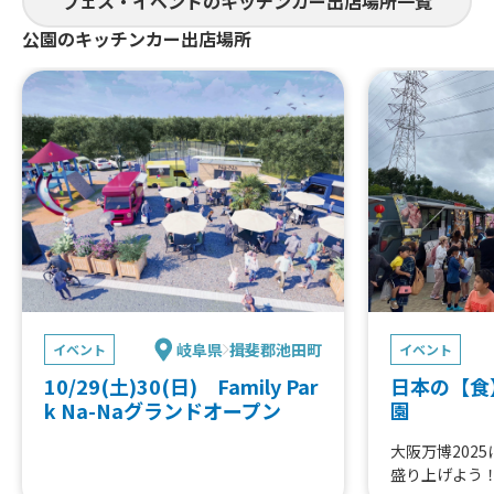
フェス・イベントのキッチンカー出店場所一覧
ご来場お待ちしております !!
公園のキッチンカー出店場所
岐阜県
揖斐郡池田町
イベント
イベント
10/29(土)30(日) Family Par
日本の【食
k Na-Naグランドオープン
園
大阪万博202
盛り上げよう