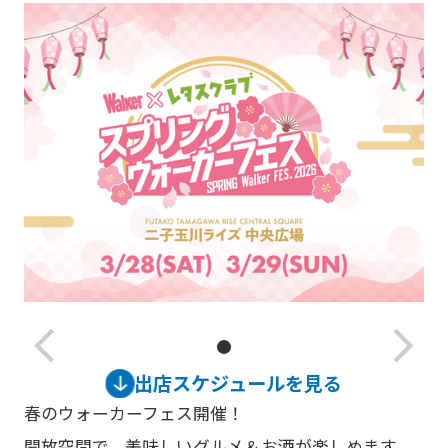
arrow_back_ios_new
arrow_forward_ios
出店スケジュールを見る
春のウォーカーフェス開催！
開放空間で、美味しいグルメ＆お酒が楽しめます。