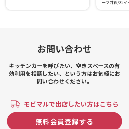
ト サンド（Hawaiian BBQ Brisket San
ーフ丼(9/2
dwich）、マハロ プレミアム ブリスケ
ーキ串、カル
ット、コロナビール×Mahalo ナチョ
キン(9/23
ス、Mahalo Coffee、スモーク ドッグ
【学割1000
（Smoke Dog）、スモーク ソーセー
カッシュ、生
ジ、BBQ スペアリブ サンド（Hawaiia
ちスプリッツ
n’s BBQ Rib Sandwich） 、BBQ スペ
ン酢、生ゆず
アリブ (Hawaiian’s BBQ Rib)、プルド
ー、藁焼きカ
お問い合わせ
ポークミニバーガー、ホワイトタコ
き、グラスワ
ス、ブルータコス、プルドポークダブ
ロナ エクスト
ルタコス
ベント】、ム
キッチンカーを呼びたい、空きスペースの有
ニャカウダ風
効利用を相談したい、という方はお気軽にお
イトマトのマ
問い合わせください。
ト、いちごミ
リーンスムー
タコミートラ
モンドミルク
モビマルで出店したい方はこちら
ー、タコスコ
1ピース、タコ
ト、クラムチ
無料会員登録する
ズステーキ、