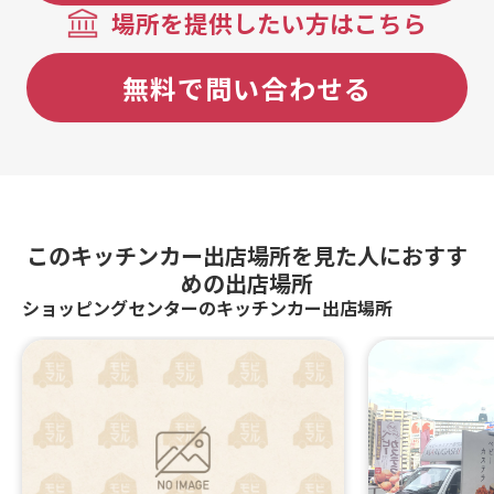
ル、サーモン
場所を提供したい方はこちら
ボウル【学割
チーズステーキ
イベント】、
無料で問い合わせる
ーズ、薫製ミ
サーモンとク
ーズ3種、ハ
ーノ＆チーズ、
0】、スモー
ぶりがっこ＆
トビーフ、イ
このキッチンカー出店場所を見た人におすす
イージェラー
めの出店場所
たあめ、レモン
タサンド、チ
ショッピングセンターのキッチンカー出店場所
クラフトビー
ト、具沢山ク
ンド（チーズ
種、ワカモレ
ビーモヒート、
スケッタ、ア
ショウブムラ
ムイエローカ