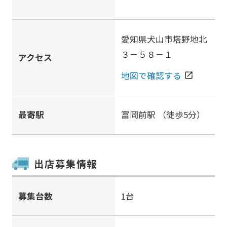
愛知県犬山市塔野地北
３－５８－１
アクセス
地図で確認する
open_in_new
最寄駅
富岡前駅
（徒歩5分）
出店募集情報
募集台数
1台