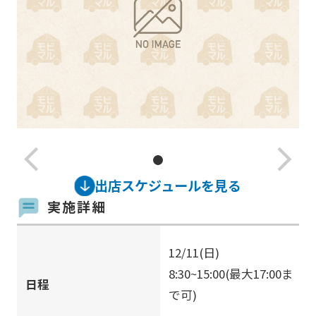
arrow_back_ios_new
arrow_forward_ios
出店スケジュールを見る
実施詳細
12/11(日)
8:30~15:00(最大17:00ま
日程
で可)