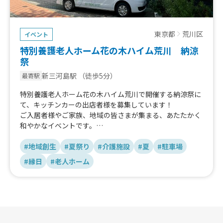
東京都
荒川区
イベント
特別養護老人ホーム花の木ハイム荒川 納涼
祭
新三河島駅
（徒歩5分）
最寄駅
特別養護老人ホーム花の木ハイム荒川で開催する納涼祭に
て、キッチンカーの出店者様を募集しています！
ご入居者様やご家族、地域の皆さまが集まる、あたたかく
和やかなイベントです。
「おいしい」と「楽しい」で、夏の思い出づくりを一緒に
#地域創生
#夏祭り
#介護施設
#夏
#駐車場
しませんか？
#縁日
#老人ホーム
小規模で落ち着いた雰囲気なので、初出店の方も歓迎で
す。