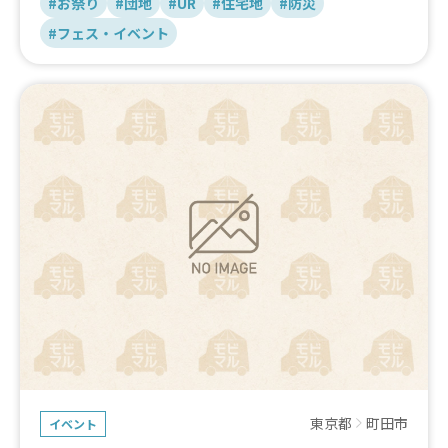
#お祭り
#団地
#UR
#住宅地
#防災
#フェス・イベント
東京都
町田市
イベント