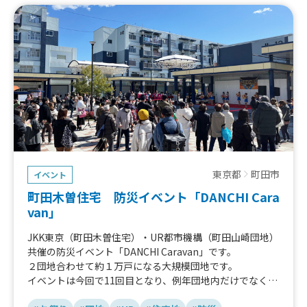
東京都
町田市
イベント
町田木曽住宅 防災イベント「DANCHI Cara
van」
JKK東京（町田木曽住宅）・UR都市機構（町田山崎団地）
共催の防災イベント「DANCHI Caravan」です。
２団地合わせて約１万戸になる大規模団地です。
イベントは今回で11回目となり、例年団地内だけでなく団
地外や他市からも多く来場されます。