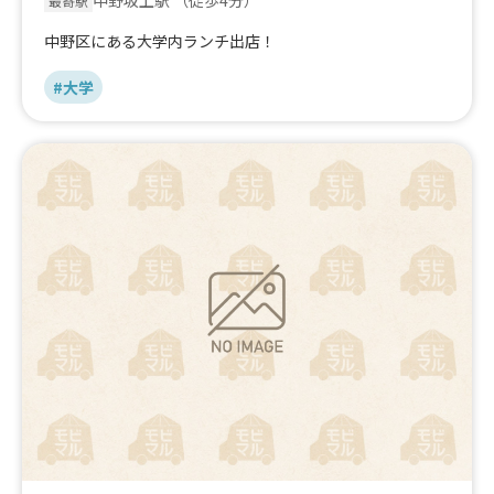
中野坂上駅
（徒歩4分）
最寄駅
中野区にある大学内ランチ出店！
#大学