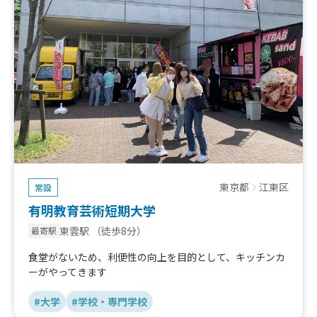
東京都
江東区
常設
有明教育芸術短期大学
東雲駅
（徒歩8分）
最寄駅
食堂がないため、利便性の向上を目的として、キッチンカ
ーがやってきます
#大学
#学校・専門学校