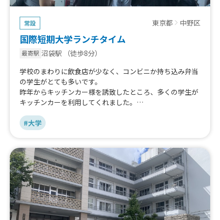
東京都
中野区
常設
国際短期大学ランチタイム
沼袋駅
（徒歩8分）
最寄駅
学校のまわりに飲食店が少なく、コンビニか持ち込み弁当
の学生がとても多いです。
昨年からキッチンカー様を誘致したところ、多くの学生が
キッチンカーを利用してくれました。
学生が学校に入るメイン入口のすぐ横に駐車いただくの
で、学生からも良く見える良い立地です。
#大学
食事系が特に好まれる傾向にあります。