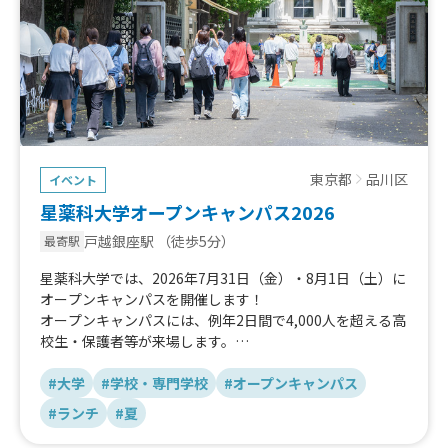
東京都
品川区
イベント
星薬科大学オープンキャンパス2026
戸越銀座駅
（徒歩5分）
最寄駅
星薬科大学では、2026年7月31日（金）・8月1日（土）に
オープンキャンパスを開催します！
オープンキャンパスには、例年2日間で4,000人を超える高
校生・保護者等が来場します。
来場者の昼食・軽食の選択肢を増やすため、キッチンカー
の出店を予定しています！
#大学
#学校・専門学校
#オープンキャンパス
軽食、ワンハンドメニュー、冷たい飲み物、スイーツ系な
#ランチ
#夏
ど、高校生・保護者が利用しやすいメニューを歓迎しま
す！