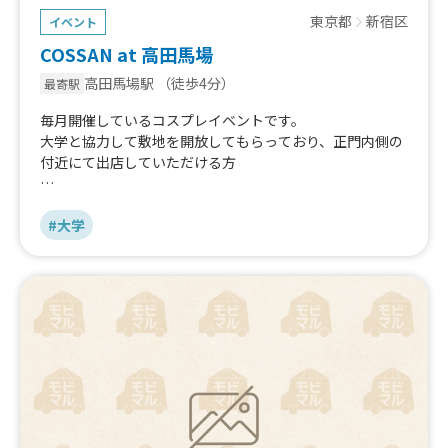
東京都
新宿区
イベント
COSSAN at 高田馬場
高田馬場駅
（徒歩4分）
最寄駅
毎月開催しているコスプレイベントです。
大学と協力して敷地を開放してもらっており、正門内側の
付近にて出店していただける方
お客様はコスプレイヤーさん、カメラマンさん、また地元
地域の方を想定しています。
#大学
https://www.cosplaycossan.com/takadanobaba202605
31.html