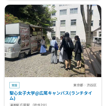
東京都
渋谷区
常設
聖心女子大学@広尾キャンパス(ランチタイ
ム)
広尾駅
（徒歩3分）
最寄駅