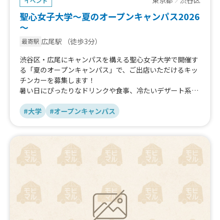
イベント
聖心女子大学～夏のオープンキャンパス2026
～
広尾駅
（徒歩3分）
最寄駅
渋谷区・広尾にキャンパスを構える聖心女子大学で開催す
る「夏のオープンキャンパス」で、ご出店いただけるキッ
チンカーを募集します！
暑い日にぴったりなドリンクや食事、冷たいデザート系を
希望しています。主な参加者が高校生のため、ワンコイン
で購入できるようなお手頃価格なものですと、大変ありが
#大学
#オープンキャンパス
たいです。