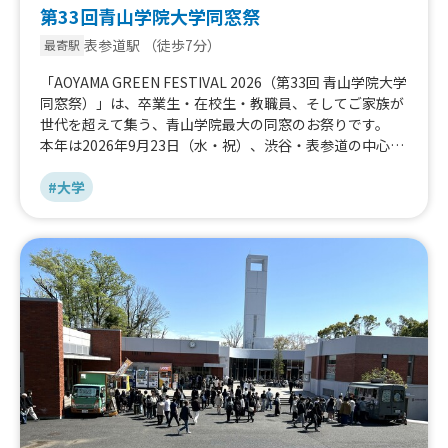
第33回青山学院大学同窓祭
表参道駅
（徒歩7分）
最寄駅
「AOYAMA GREEN FESTIVAL 2026（第33回 青山学院大学
同窓祭）」は、卒業生・在校生・教職員、そしてご家族が
世代を超えて集う、青山学院最大の同窓のお祭りです。
本年は2026年9月23日（水・祝）、渋谷・表参道の中心に
広がる緑豊かな青山キャンパス（東京都渋谷区渋谷4-4-25
／渋谷駅・表参道駅から徒歩圏）を舞台に開催します。
#大学
母校への帰郷を祝うキャンパスのメインストリートには、
模擬店やステージ、多彩な文化企画が立ち並び、一日限り
の華やかな賑わいに包まれます。
不動産青山会が運営する本キッチンカーエリアでは、お祭
りの中心で楽しめる多彩なグルメを取り揃え、ご来場の皆
さまをお迎えします。
秋晴れの青山で、心ゆくまでお食事とお祭りのひとときを
お楽しみください。