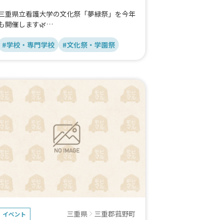
三重県立看護大学の文化祭「夢緑祭」を今年
も開催します🌿
入場無料＆どなたでも参加OK！
#学校・専門学校
#文化祭・学園祭
謎解きゲームやビンゴ大会、キッチンカーな
ど楽しい企画が盛りだくさん✨
夏の思い出を一緒に作りませんか？
📅 7月11日（土）11:00〜17:00
📍 三重県立看護大学
ぜひお気軽にお越しください！
三重県
三重郡菰野町
イベント