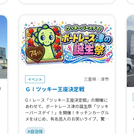
三重県
津市
イベント
ＧⅠツッキー王座決定戦
市
GⅠレース「ツッキー王座決定戦」の開催に
あわせて、ボートレース津の誕生祭「ツッキ
ーバースデイ！」を開催！キッチンカーグル
メをはじめ、有名芸人のお笑いライブ、驚き
のイリュージョンショー、抽選会など、お楽
しみが盛りだくさん！9月3日（木）〜8日
#自治体