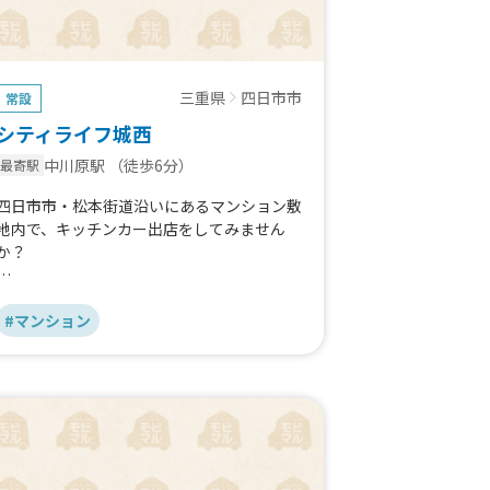
三重県
四日市市
常設
シティライフ城西
中川原駅
（徒歩6分）
最寄駅
四日市市・松本街道沿いにあるマンション敷
地内で、キッチンカー出店をしてみません
か？
松本街道沿いとアクセス良好で、全面道路の
交通量も多く、
#マンション
近隣には住宅やオフィスもあり、
幅広いお客様にご利用いただける立地です☆
ランチタイムやカフェタイム、週末限定な
ど、出店日・時間帯はご相談可能です！
電源やスペースについてもお気軽にお問い合
わせください。