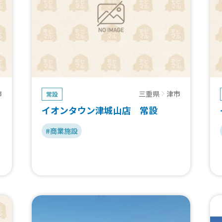
市
三重県
津市
常設
イオンタウン津城山店 常設
#商業施設