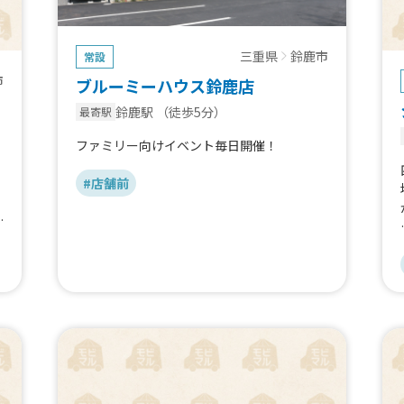
三重県
鈴鹿市
常設
市
ブルーミーハウス鈴鹿店
鈴鹿駅
（徒歩5分）
最寄駅
ファミリー向けイベント毎日開催！
リ
#店舗前
で
て
に
ル
、