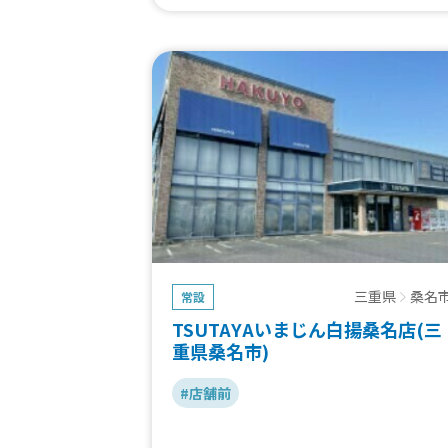
三重県
桑名
常設
TSUTAYAいまじん白揚桑名店(三
重県桑名市)
#店舗前