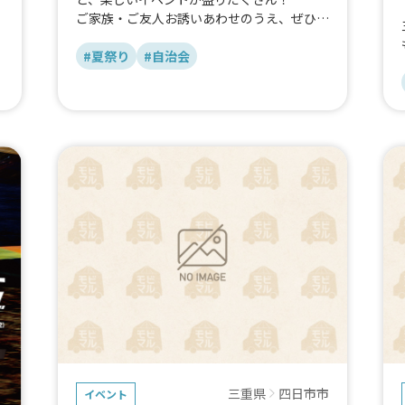
ご家族・ご友人お誘いあわせのうえ、ぜひお
越しください。
みんなで夏祭りを楽しみましょう！ 🎆🏮✨
#夏祭り
#自治会
三重県
四日市市
イベント