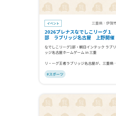
三重県
伊賀
イベント
2026プレナスなでしこリーグ１
部 ラブリッジ名古屋 上野開催
なでしこリーグ1部・朝日インテック ラブ
ッジ名古屋ホームゲーム in 三重
リ・ーグ王者ラブリッジ名古屋が、三重県
ホームゲームを開催！
当日は、熱い試合とともに会場を盛り上げ
#スポーツ
くださるキッチンカーを募集しています。
サッカーファンはもちろん、地域の皆さま
も楽しんでいただける一日を、美味しいグ
メと一緒につくりませんか？
愛知と三重をつなぐ特別なホームゲームを
ぜひ一緒に盛り上げましょう！
皆さまのご応募をお待ちしております！