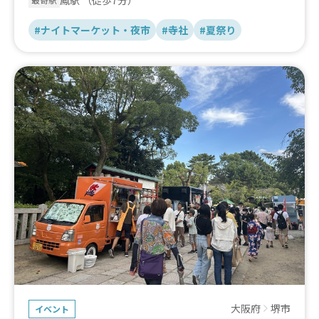
鳳駅
（徒歩7分）
最寄駅
#ナイトマーケット・夜市
#寺社
#夏祭り
大阪府
堺市
イベント