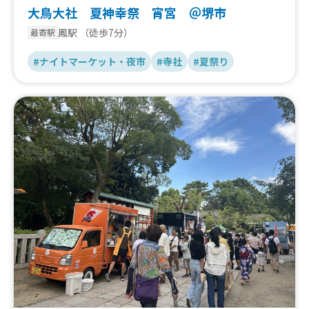
大鳥大社 夏神幸祭 宵宮 ＠堺市
鳳駅
（徒歩7分）
最寄駅
#ナイトマーケット・夜市
#寺社
#夏祭り