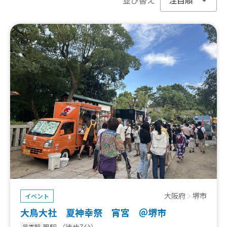
大阪府
堺市
イベント
大鳥大社 夏神幸祭 宵宮 ＠堺市