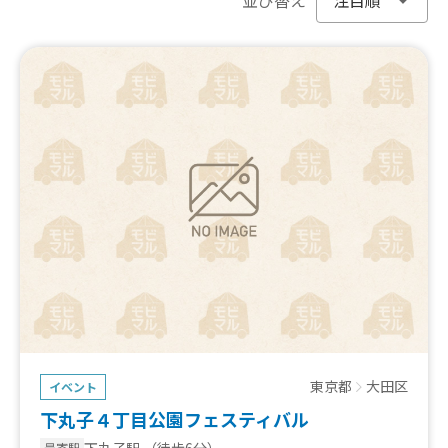
東京都
大田区
イベント
下丸子４丁目公園フェスティバル
下丸子駅
（徒歩6分）
最寄駅