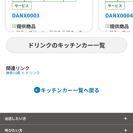
サービス
サービス
DANX0003
DANX0004
提供商品
提供商品
レアチーズボール、彩りたこ焼き、ク
レアチーズボ
ラフトジンジャーエール、燻製メニュ
ラフトジンジ
ドリンクのキッチンカー一覧
ー各種、レモネード、スムージー、ガ
ー各種、レモ
パオ、カオマンガイ、マッサマンチキ
パオ、カオマ
ンカレー、トムヤムからあげ、生姜焼
ンカレー、ト
き定食（各種）、フレーバーポテト、
き定食（各種
関連リンク
牛串、タコの柔らか煮込みごはん、タ
牛串、タコの
神奈川県 × ドリンク
コライス、BBQポークライス、BBQチ
コライス、BB
キン、ベイクドドーナツ、モロッコ風チ
キン、ベイク
キンごはん、白身魚のレモンソテー
キンごはん、
キッチンカー一覧へ戻る
出店したい方
呼びたい方