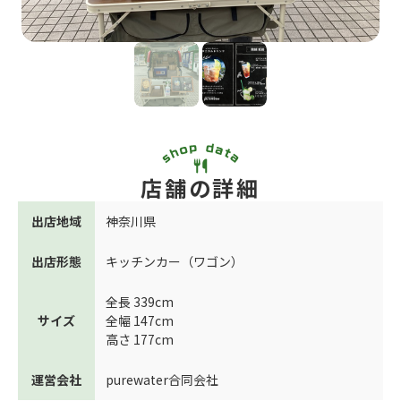
店舗の詳細
出店地域
神奈川県
出店形態
キッチンカー（ワゴン）
全長 339cm
サイズ
全幅 147cm
高さ 177cm
運営会社
purewater合同会社