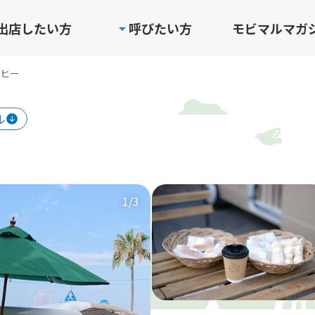
出店したい方
呼びたい方
モビマルマガ
ヒー
ル
1
/3