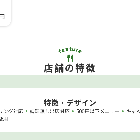
リ
塚
0円
で
のを
店舗の特徴
特徴・デザイン
リング対応
調理無し出店対応
500円以下メニュー
キャ
使用