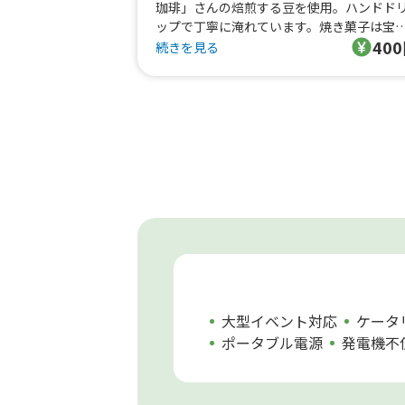
珈琲」さんの焙煎する豆を使用。ハンドド
ップで丁寧に淹れています。焼き菓子は宝
40
北部に工房を持つこだわりの材料と無添加
続きを見る
安心安全の「焼き菓子店SaiTo」さんのも
販売しています。
大型イベント対応
ケータ
ポータブル電源
発電機不