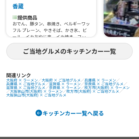
香蔵
提供商品
おでん、豚タン、串焼き、ベルギーワッ
フル プレーン、やきそば、かき氷、ビ
ール、イカおやじ串、イカ焼き、フラ
ンクフルト、ベルギーワッフル チョコ
ご当地グルメのキッチンカー一覧
関連リンク
大阪府 × ラーメン
／
大阪府 × ご当地グルメ
／
兵庫県 × ラーメン
／
兵庫県 × ご当地グルメ
／
滋賀県 × ラーメン
／
奈良県 × ご当地グルメ
／
滋賀県 × ご当地グルメ
／
奈良県 × ラーメン
／
枚方市(大阪府) × ラーメン
／
大阪狭山市(大阪府) × ラーメン
／
枚方市(大阪府) × ご当地グルメ
／
大阪狭山市(大阪府) × ご当地グルメ
キッチンカー一覧へ戻る
食事
eatjoy
提供商品