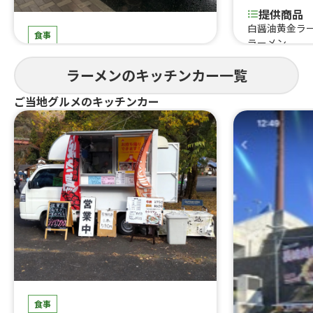
提供商品
白醤油黄金ラ
食事
ラーメン
人類みなキッチンCar
ラーメンのキッチンカー一覧
提供商品
冷凍餃子、チャーシュー、煮卵、豚骨
ご当地グルメのキッチンカー
ラーメン、醤油ラーメン
食事