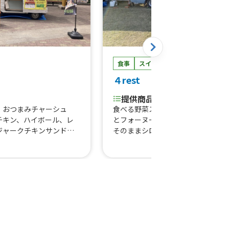
食事
スイーツ
ドリンク
４rest
提供商品
食べる野菜スープ、食べる野菜スー
、おつまみチャーシュ
とフォーヌードル、スムージー、果
チキン、ハイボール、レ
そのままシロップのカキ氷、フルー
ジャークチキンサンド S
シロップドリンク、クレープ、ホッ
ンミー Sサイズ、ジャー
ドック
バイン丼、バインミー各
チキンサンド、肉2倍盛
大盛り、かき氷