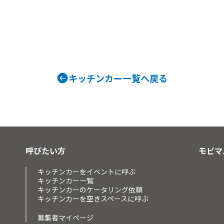
食事
スイーツ
ドリンク
Lani Grinds
提供商品
キッチンカー一覧へ戻る
ロングポテト、カラフルソーダ、ホッ
トドッグ、唐揚げ弁当、ポップコーン、
夏限ドリンクブルーハワイ、ハワイア
ンタコライス
呼びたい方
モビマ
キッチンカーをイベントに呼ぶ
キッチンカー一覧
キッチンカーのケータリング依頼
キッチンカーを空きスペースに呼ぶ
募集者マイページ