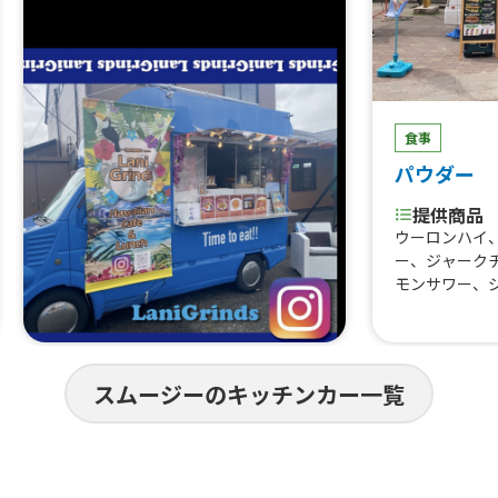
食事
パウダー
提供商品
ウーロンハイ
ー、ジャーク
モンサワー、
サイズ、バイ
クチキン丼、
種、ジャーク
り、パクチー
スムージーのキッチンカー一覧