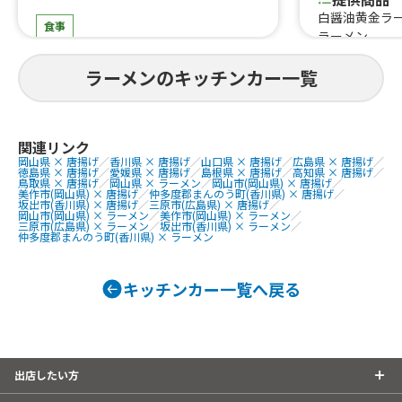
白醤油黄金ラ
食事
ラーメン
人類みなキッチンCar
ラーメンのキッチンカー一覧
提供商品
冷凍餃子、チャーシュー、煮卵、豚骨
ラーメン、醤油ラーメン
関連リンク
岡山県 × 唐揚げ
／
香川県 × 唐揚げ
／
山口県 × 唐揚げ
／
広島県 × 唐揚げ
／
徳島県 × 唐揚げ
／
愛媛県 × 唐揚げ
／
島根県 × 唐揚げ
／
高知県 × 唐揚げ
／
鳥取県 × 唐揚げ
／
岡山県 × ラーメン
／
岡山市(岡山県) × 唐揚げ
／
美作市(岡山県) × 唐揚げ
／
仲多度郡まんのう町(香川県) × 唐揚げ
／
坂出市(香川県) × 唐揚げ
／
三原市(広島県) × 唐揚げ
／
岡山市(岡山県) × ラーメン
／
美作市(岡山県) × ラーメン
／
三原市(広島県) × ラーメン
／
坂出市(香川県) × ラーメン
／
仲多度郡まんのう町(香川県) × ラーメン
キッチンカー一覧へ戻る
出店したい方