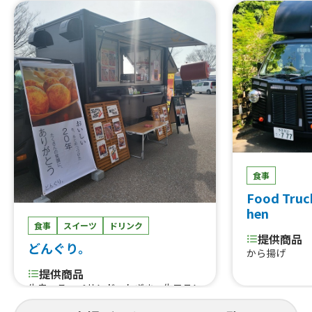
氷
食事
Food Truc
hen
食事
スイーツ
ドリンク
提供商品
どんぐり。
から揚げ
提供商品
牛串、こっぺサンド、ねぎま、生フラン
ク、唐揚げ丼、カルビ丼、ドラゴンロ