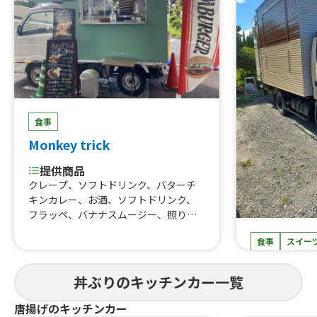
食事
Monkey trick
提供商品
クレープ、ソフトドリンク、バターチ
キンカレー、お酒、ソフトドリンク、
フラッペ、バナナスムージー、照り焼
きチキンバーガー＋チップスセット、
食事
スイー
照り焼きチキンからあげ、ジャークチ
キン丼、照り焼きチキンバーガー、照
okome
り焼きチキンの焼き鳥丼
丼ぶりのキッチンカー一覧
提供商品
丼ぶり、焼き
唐揚げのキッチンカー