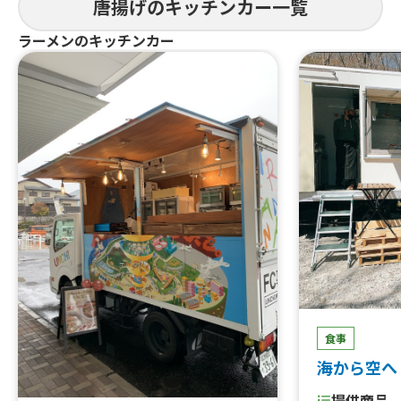
唐揚げのキッチンカー一覧
ングポテト、ソフトドリンク、ロース
トビーフサンド、台湾唐揚げ、味噌カツ
ラーメンのキッチンカー
バーガー、かき氷、日替わり丼、日替
わり弁当、串カツ、たません、生ビー
ル、ハイボール、あら、やだ 唐揚
げ、屋台の焼きそば、日替わりパスタ
（サラダ付き）、たこ焼き
食事
海から空へ
提供商品