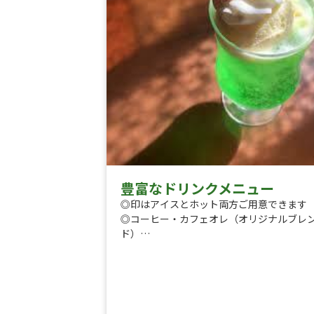
豊富なドリンクメニュー
◎印はアイスとホット両方ご用意できます
◎コーヒー・カフェオレ（オリジナルブレ
ド）
◎紅茶（アールグレイ・アッサムミルクテ
ー）
◎黒糖ほうじ茶ラテ
◎黒糖タピオカドリンク
☆冷たいお飲み物