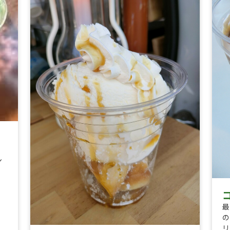
ン
ィ
最
の
リ