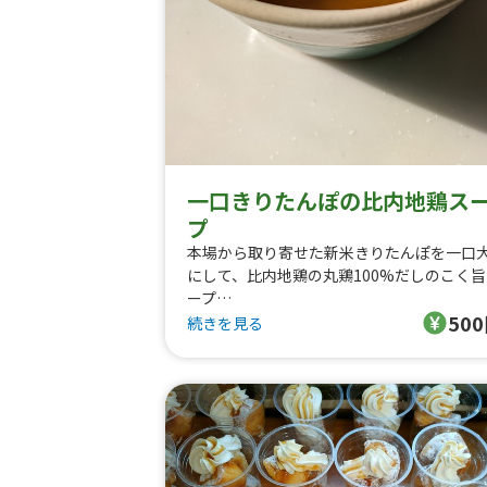
一口きりたんぽの比内地鶏ス
プ
本場から取り寄せた新米きりたんぽを一口
にして、比内地鶏の丸鶏100%だしのこく旨
ープ
50
に入れたオリジナルスープです。
続きを見る