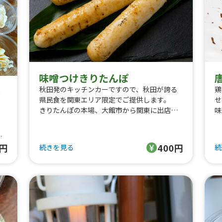
味噌つけきりたんぽ
鶏
秋田発のキッチンカーですので、秋田が誇る
ト
せ
県民食を関東エリア限定でご提供します。
味
きりたんぽの本場、大館市から関東に出店し
わ
ました
ラ
ので、本場からきりたんぽも甘辛い味噌たれ
ル
セ
も
0円
400円
続きを見る
続
人
取り寄せた本格派。レアなみちのくのワンハ
ンドフード
をお楽しみください。
で