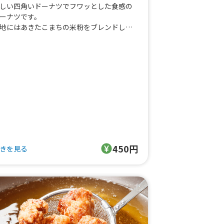
しい四角いドーナツでフワッとした食感の
ーナツです。
地にはあきたこまちの米粉をブレンドし
、
時間低温発酵で手作りしています。
化の少ないこめ油でキッチンカーで揚げて
きたてを提供しています。
レンチトーストと同じようにカットして、
イスクリームやホイップクリームをトッピ
グしたメニューもあります♪
アメリカのニューオリンズ州で人気のカフ
ドモンドのベニエを再現しました）
450円
きを見る