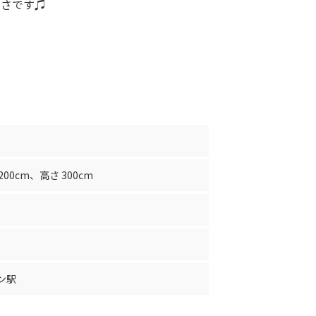
しさです♫
200cm
、
高さ 300cm
ン駅