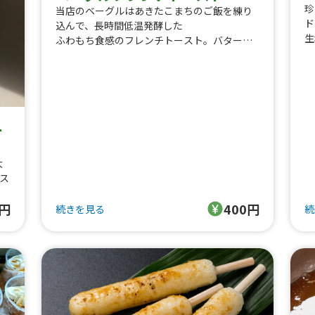
珍
当店のベーグルはあきたこまちのご飯を練り
ド
込んで、長時間低温発酵した
生
ふわもち食感のフレンチトースト。バターた
て
っぷりで焼きますので、
長
お客様も香りでご来店されます。
酸
クリームトッピング、バニラアイストッピン
で
グと
フ
多彩なアレンジが可能です。
ア
ー
ン
（
大
ェ
ス
0円
400円
続きを見る
続