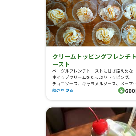
クリームトッピングフレンチ
ースト
ベーグルフレンチトーストに甘さ控えめな
ホイップクリームをたっぷりトッピング。
チョコソース、キャラメルソース、メープ
60
シロップ
続きを見る
と味のバリエーションも選べて、
季節問わず人気のスイーツです♪
企業様の買取でも引き合いの多いメニュー
す。