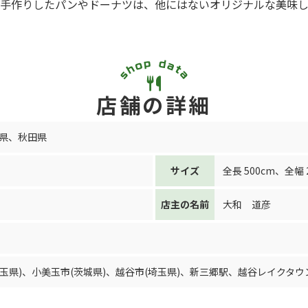
手作りしたパンやドーナツは、他にはないオリジナルな美味
店舗の詳細
県
、
秋田県
サイズ
全長 500cm
、
全幅 
店主の名前
大和 道彦
玉県)
、
小美玉市(茨城県)
、
越谷市(埼玉県)
、
新三郷駅
、
越谷レイクタウ