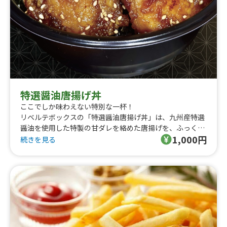
特選醤油唐揚げ丼
ここでしか味わえない特別な一杯！
リベルテボックスの「特選醤油唐揚げ丼」は、九州産特選
醤油を使用した特製の甘ダレを絡めた唐揚げを、ふっくら
1,000円
炊き上げた白ご飯と一緒にお楽しみいただける贅沢な一品
続きを見る
です。
香り豊かな甘ダレがジューシーな唐揚げにしっかり染み込
み、口の中で広がる旨味とご飯の相性が抜群。
一度食べたら忘れられない、リベルテボックス自慢の味を
ぜひご賞味ください！