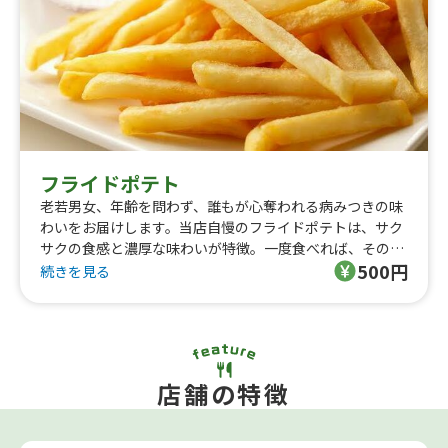
フライドポテト
老若男女、年齢を問わず、誰もが心奪われる病みつきの味
わいをお届けします。当店自慢のフライドポテトは、サク
サクの食感と濃厚な味わいが特徴。一度食べれば、その虜
500円
になること間違いなし！
続きを見る
店舗の特徴