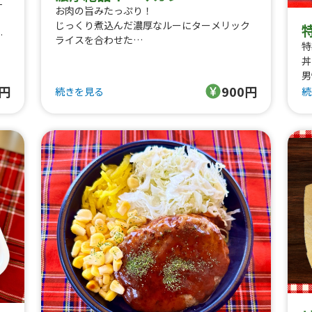
ナ
お肉の旨みたっぷり！
じっくり煮込んだ濃厚なルーにターメリック
調
ライスを合わせた
特
本格的な味わいが大人気のメニューです!
丼
ー
スパイスが苦手な方やお子様でも美味しく召
男
し上がれるように辛さは強くなく
0円
900円
の
続きを見る
続
し
その分お肉と野菜のコクをしっかりと味わう
イ
ことができます!
く
添え物もこだわりの自家製で日替わりになっ
ています!
ト