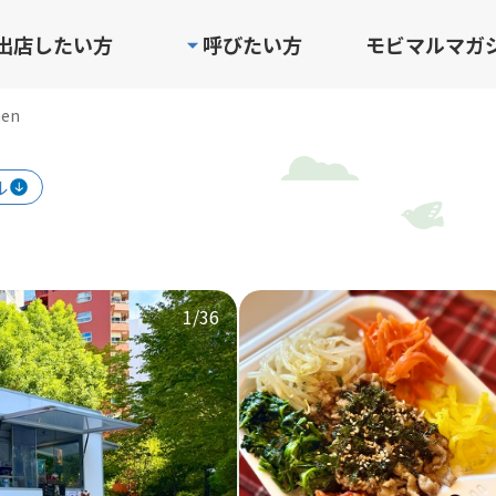
出店したい方
呼びたい方
モビマルマガ
hen
ル
1
/36