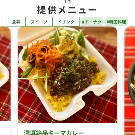
提供メニュー
食事
スイーツ
ドリンク
#ドーナツ
#韓国料理
濃厚絶品キーマカレー