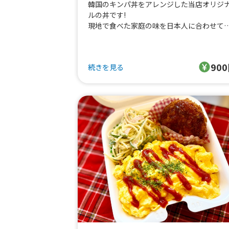
韓国のキンパ丼をアレンジした当店オリジ
ルの丼です!
現地で食べた家庭の味を日本人に合わせて
味料を配合した唯一無二のメニューで
お肉たっぷりお野菜たっぷりでボリューミ
かつとってもヘルシーです✨
90
続きを見る
大人の方からお子様まで皆さん美味しく召
上がれる味付けになっています。
お野菜とお肉を一緒に混ぜてお召し上がり
ださい♪
当店で出させていただいたお弁当の中で断
ツ一番人気のお弁当なので
ぜひ一度味わってみてください!