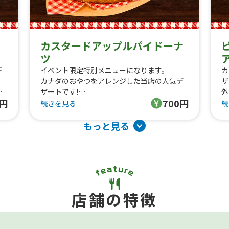
カスタードアップルパイドーナ
ツ
デ
イベント限定特別メニューになります。
カ
カナダのおやつをアレンジした当店の人気デ
ザ
中
ザートです!
外
0円
700円
外はサクサク中はふわふわな手作りの自家製
生
続きを見る
続
ョ
生地に
カ
カスタードホイップとリンゴの果肉がたっぷ
り
もっと見る
りのジャムにシナモンを合わせた
可
可愛いくボリューム満点なアップルパイドー
ナ
ナツです。
店舗の特徴