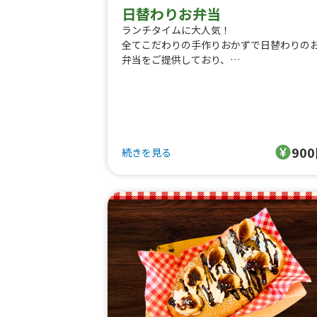
日替わりお弁当
ランチタイムに大人気！
全てこだわりの手作りおかずで日替わりの
弁当をご提供しており、
毎回大変ご好評いただいております!
(写真はふわトロたまごのオムライス+牛肉
ロッケ)
詳しくはInstagramに今までのお弁当が掲
されていますので
90
続きを見る
ぜひご覧ください!
Instagram→ beaver_kitchen