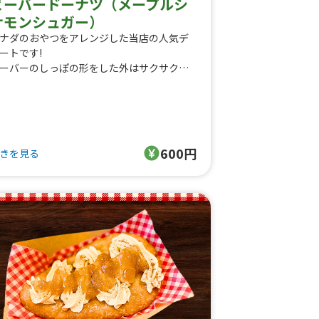
ビーバードーナツ（メープルシ
ナモンシュガー）
ナダのおやつをアレンジした当店の人気デ
ートです!
ーバーのしっぽの形をした外はサクサク中
ふわふわな優しい甘さの生地にシナモンと
ープルシュガーをトッピングした可愛くボ
ューム満点な絶品ドーナツです！
600円
きを見る