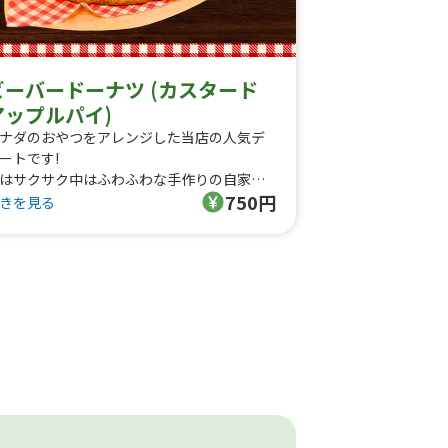
ビーバードーナツ (カスタード
アップルパイ)
ナダのおやつをアレンジした当店の人気デ
ートです!
はサクサク中はふわふわな手作りの自家製
750円
地に
きを見る
スタードホイップとリンゴの果肉がたっぷ
のジャムにシナモンを合わせた
愛いくボリューム満点なアップルパイドー
ツです。