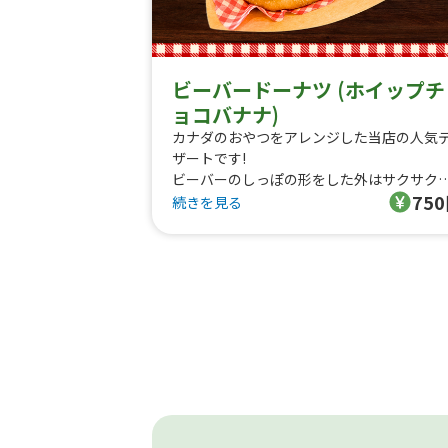
ビーバードーナツ (ホイップチ
ョコバナナ)
カナダのおやつをアレンジした当店の人気
ザートです!
ビーバーのしっぽの形をした外はサクサク
75
はふわふわな優しい甘さの生地に
続きを見る
ミルクホイップとバナナをのせて濃厚なチ
コレートをかけています。
人気No.1のトッピングです!