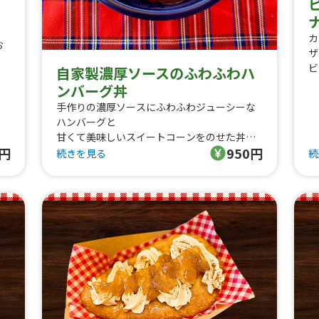
カ
お
ザ
ビ
自家製濃厚ソースのふわふわハ
は
ンバーグ丼
コ
メ
手作りの濃厚ソースにふわふわジューシーな
リ
ハンバーグと
載
甘くて美味しいスイートコーンをのせた丼で
0円
950円
す!
続きを見る
続
大人の方はもちろんお子様にも大人気の週末
限定メニューです!