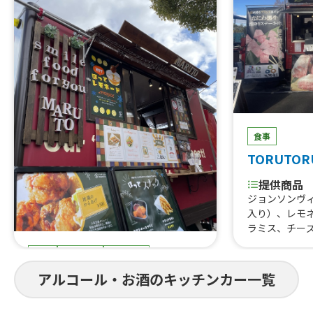
食事
TORUTOR
提供商品
ジョンソンヴ
入り）、レモ
ラミス、チー
はらみ焼肉あ
食事
スイーツ
ドリンク
すじ煮込み、
重、はらみス
まると
アルコール・お酒のキッチンカー一覧
牛タン串、な
にわ黒牛ステ
提供商品