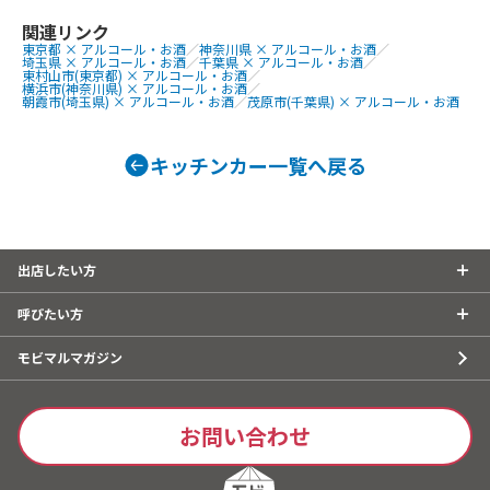
巻きおにぎり、
ぐるぐるウインナー、QQボール、生ビ
熟成ハラミ串
ール、ゆめかわひんやりスイーツ、豚
関連リンク
東京都 × アルコール・お酒
／
神奈川県 × アルコール・お酒
／
焼肉丼、大阪美
角煮丼、かき氷、ほっとスナック、か
埼玉県 × アルコール・お酒
／
千葉県 × アルコール・お酒
／
美人カステラ2
す大根、ホットレモネード、唐揚げ、le
東村山市(東京都) × アルコール・お酒
／
横浜市(神奈川県) × アルコール・お酒
／
0個、チュロ
monade、つくねフリット、つくねカ
朝霞市(埼玉県) × アルコール・お酒
／
茂原市(千葉県) × アルコール・お酒
ーク焼きそば
レー、つくねライス
ェ、焼き鳥、
キッチンカー一覧へ戻る
しパイン、な
ば、フランク
タン重、唐揚
こ焼き
出店したい方
呼びたい方
モビマルマガジン
お問い合わせ