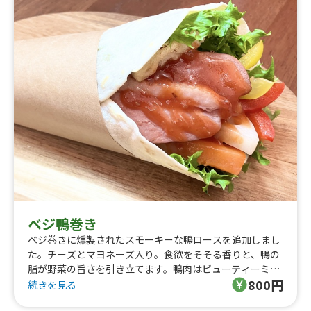
ベジ鴨巻き
ベジ巻きに燻製されたスモーキーな鴨ロースを追加しまし
た。チーズとマヨネーズ入り。食欲をそそる香りと、鴨の
脂が野菜の旨さを引き立てます。鴨肉はビューティーミー
800円
トと呼ばれていて美容にもおすすめです。
続きを見る