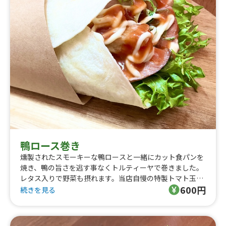
鴨ロース巻き
燻製されたスモーキーな鴨ロースと一緒にカット食パンを
焼き、鴨の旨さを逃す事なくトルティーヤで巻きました。
レタス入りで野菜も摂れます。当店自慢の特製トマト玉ね
600円
ぎソースと鴨ロースが相性抜群です。
続きを見る