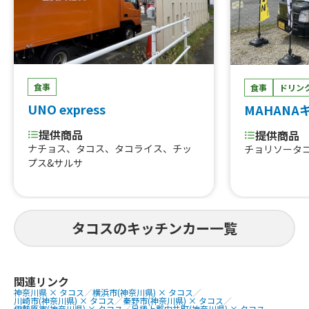
食事
食事
ドリン
UNO express
MAHANA
提供商品
提供商品
ナチョス、タコス、タコライス、チッ
チョリソータ
プス&サルサ
タコスのキッチンカー一覧
関連リンク
神奈川県 × タコス
／
横浜市(神奈川県) × タコス
／
川崎市(神奈川県) × タコス
／
秦野市(神奈川県) × タコス
／
伊勢原市(神奈川県) × タコス
／
足柄上郡中井町(神奈川県) × タコス