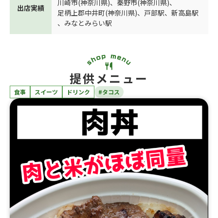
川崎市(神奈川県)
、
秦野市(神奈川県)
、
出店実績
足柄上郡中井町(神奈川県)
、
戸部駅
、
新高島駅
、
みなとみらい駅
提供メニュー
食事
スイーツ
ドリンク
#タコス