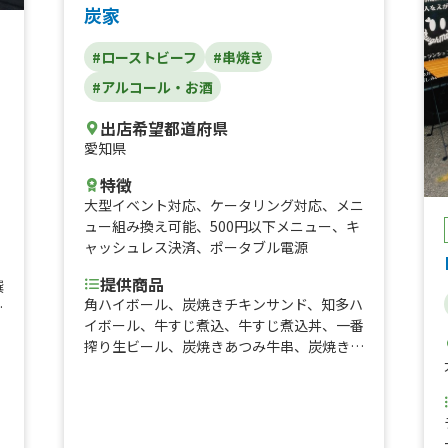
炭家
#ローストビーフ
#串焼き
#アルコール・お酒
出店希望都道府県
愛知県
特徴
大型イベント対応
、
ケータリング対応
、
メニ
ュー組み換え可能
、
500円以下メニュー
、
キ
ャッシュレス決済
、
ポータブル電源
提供商品
撰
角ハイボール、炭焼きチキンサンド、知多ハ
ク
イボール、牛すじ煮込、牛すじ煮込丼、一番
搾り生ビール、炭焼きあつみ牛串、炭焼き鳥
ビ
ネギマ串、炭焼き豚丼、炭焼きローストビー
フサンド、ハンドドリップチムニーコーヒ
ー、炭焼き豚ねぎま串、炭焼きローストビー
フ丼