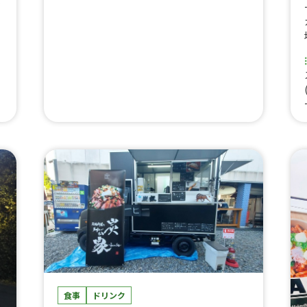
ルフルポテト、ホットカスタード、コーヒ
ッ
ー、アイスクレープブリュレ、生シロップフ
巻
ルーツ乗せかき氷、バナナジュース、ひとく
ちチュロス、タピオカジュース、クレープ、
山
ローストビーフサンド、ローストビーフ丼
ガ
（並）
握
ス
食事
ドリンク