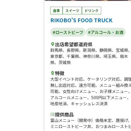
食事
スイーツ
ドリンク
RIKOBO'S FOOD TRUCK
#ローストビーフ
#アルコール・お酒
出店希望都道府県
群馬県
、
長野県
、
新潟県
、
静岡県
、
宮城県
東京都
、
千葉県
、
神奈川県
、
埼玉県
、
栃木
県
、
茨城県
特徴
大型イベント対応
、
ケータリング対応
、
調
無し出店対応
、
遠方可能
、
メニュー組み換
可能
、
女性向けメニュー
、
お子様メニュー
アルコールメニュー
、
500円以下メニュー
、
地産地消
、
キャッシュレス決済
提供商品
富山メニュー（開発中）価格未定、唐揚げ
ミニローストビーフ丼、おつまみロースト