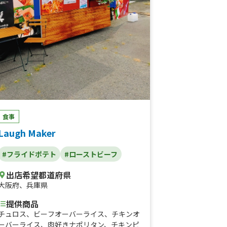
アヒステーキプレート、炙りポキプレート、
チョコレートドリンク(HOT・ICE)、ロング
チョロバー、ミックスナッツ、チキンソテ
ー、国産根菜の筑前煮、アヒ(マグロ)ステー
キ、紅芋コロッケ、オーガニックアサイーボ
ウル（ハーフサイズ）、オーガニックアサイ
ーボウル（レギュラーサイズ）、tea、drin
k_ラテ①、drink_ラテ②、ハワイアンドー
ナツ「マラサダ」、カラフルソーダ、ポテト
&チーズドッグ(2コ)、ポテト&カレーボール
(2コ)、ポテト&モチコチキン(大2コ)、やき
食事
にく丼、ハワイアンポーク丼、ビッグモチコ
Laugh Maker
チキン丼／BIG MOCHIKO CHICKEN BOWL、
熟成牛のローストビーフ丼／ROAST BEEF
#フライドポテト
#ローストビーフ
BOWL、ゴロっとミートのハワイアンタコラ
イス／Taco Rice、ココナッツバターチキン
出店希望都道府県
カレー／Coconut Butter Chicken Curry、
大阪府
、
兵庫県
フレッシュアスパラとベーコンのレモンパス
タ／Pasta with lemon sauce、ハワイアン
提供商品
ドーナツ「タロマラサダ／Taro Malasada」
チュロス、ビーフオーバーライス、チキンオ
(プレーンシュガー・ココナッツシュガー・
ーバーライス、肉好きナポリタン、チキンピ