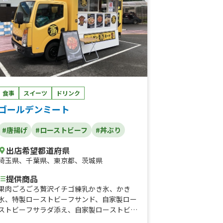
食事
スイーツ
ドリンク
ゴールデンミート
#唐揚げ
#ローストビーフ
#丼ぶり
出店希望都道府県
埼玉県
、
千葉県
、
東京都
、
茨城県
提供商品
果肉ごろごろ贅沢イチゴ練乳かき氷、かき
氷、特製ローストビーフサンド、自家製ロー
ストビーフサラダ添え、自家製ローストビー
フ、金の鶏モモ唐揚げ、極ローストビーフ