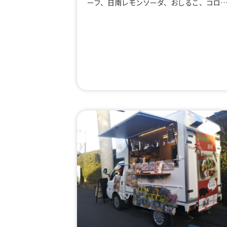
ーフ、日南レモンソーダ、おしるこ、コロ
ケ、けんちん蕎麦、すいとん、カレー、肉
きおにぎり、Spicy Beef Edge Curry、ポテ
トフライ、ロングポテト、生ビール、具沢
ミネストローネ、ミニローストビーフ丼、
ーリックバタートースト&ローストビーフサ
ラダ、ローディトフライ、ローストビーフ
り5貫、かき氷、ポップコーン、フリフリポ
テト、チュロス、信州かき揚げ蕎麦、ロー
トビーフ丼