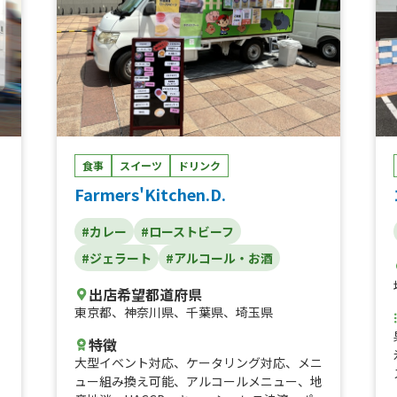
食事
スイーツ
ドリンク
Farmers'Kitchen.D.
#カレー
#ローストビーフ
#ジェラート
#アルコール・お酒
出店希望都道府県
東京都
、
神奈川県
、
千葉県
、
埼玉県
特徴
大型イベント対応
、
ケータリング対応
、
メニ
ュー組み換え可能
、
アルコールメニュー
、
地