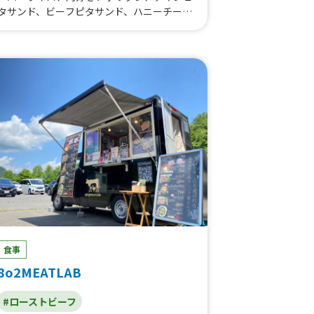
紫いもシュガー)、米粉のハワイアンパンケ
タサンド、ビーフピタサンド、ハニーチー
ーキ、ビッグモチコチキン（3個入）、フラ
ズ、フライドポテト、自家製レモネード、か
イドポテト／French fries、ランチドリンク
き氷
（コーヒー・紅茶・ソフトドリンク）、ガー
リックえだまめ、ハワイコナブレンドコーヒ
ー、ハワイアンブレンドコーヒー、コナビー
ル、フルーツカクテル、フレッシュフルーツ
ドリンク、アーモンドミルク_ドリンク用ミ
ルク変更、ハワイアンクレープ、ルビーチョ
コレートドリンク、ラテメニュー、アメリカ
ンマフィン、トロピカルフロート、ハワイア
ン焼きそば(スパム入り)、たい焼き、おぜん
ざい、ショコラボール、ハワイアンタコス、
デザートタコス、サンドイッチ、フレンチト
ースト
食事
8o2MEATLAB
#ローストビーフ