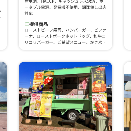
産地消
、
HACCP
、
キャッシュレス決済
、
ポ
】
ータブル電源
、
発電機不使用
、
調理無し出店
テ
対応
、
提供商品
ン
ッ
ローストビーフ寿司、ハンバーガー、ビファ
ラ
ーナ、ローストポークホットドッグ、和牛コ
ふ
リコリバーガー、ご希望メニュー、かき氷、
盛
ジェラートソーダ、シューストリングポテ
ソ
ト、チュロス、炙りチャーシュー丼、チリチ
ソ
ーズホットドッグ、牛すじカレー、紫ロング
ポテト、おつまみローストポーク（グリル野
菜付き）、ローストビーフバーガー、おつま
みローストビーフ（グリル野菜付き）、低温
調理ローストポーク丼 大学用、低温調理ロ
ーストビーフ丼 大学用、ドリンク、米ジェ
ラート、幸重(岡山県産藤原牛使用)、低温調
理ローストビーフ丼、低温調理ローストポー
ク丼、ザンギ、季節のスープ、季節のジェラ
ート、ティラミス、生ビール、カクテル