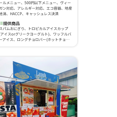
ールメニュー
、
500円以下メニュー
、
ヴィー
ガン対応
、
アレルギー対応
、
エコ容器
、
地産
地消
、
HACCP
、
キャッシュレス決済
提供商品
スパムおにぎり、トロピカルアイスカップ
(アイスorグリークヨーグルト)、ワッフルバ
ーアイス、ロングチョロバー(ホットチョコ
ディップ)、フルーツMIXジュース、フルーツ
100%ジュース、ロングチョロバー、アイス
クリーム、ハワイアンクレープ、ハワイアン
パンケーキ(ダブル:2枚)、パフェ、牛やきに
くレモン、大きなジューシーたまご焼きプレ
ート、チキンオーバーライス(ミディアムサ
イズ)、炙りポキ(ミディアムサイズ)、オー
ガニックアサイーボウル(ミディアムサイ
ズ)、ハワイアンカップパンケーキ(アイスの
せ)、ハワイアンカップパンケーキ(バニラ生
クリーム)、ロングチョロバー(アイスの
せ)、ワッフルサンド、BBQポークプレー
ト、ロコモコカレープレート、チキンオーバ
ーライス、牛ステーキプレート、ガーリック