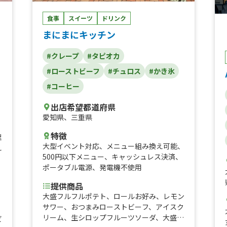
食事
スイーツ
ドリンク
まにまにキッチン
#クレープ
#タピオカ
#ローストビーフ
#チュロス
#かき氷
#コーヒー
、
出店希望都道府県
愛知県
、
三重県
特徴
理
大型イベント対応
、
メニュー組み換え可能
、
え
500円以下メニュー
、
キャッシュレス決済
、
、
ポータブル電源
、
発電機不使用
提供商品
大盛フルフルポテト、ロールお好み、レモン
サワー、おつまみローストビーフ、アイスク
、
リーム、生シロップフルーツソーダ、大盛フ
ビ