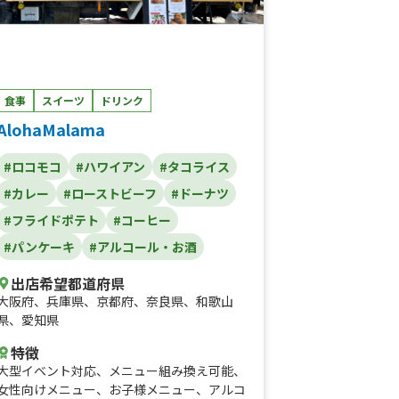
食事
スイーツ
ドリンク
AlohaMalama
#ロコモコ
#ハワイアン
#タコライス
#カレー
#ローストビーフ
#ドーナツ
#フライドポテト
#コーヒー
#パンケーキ
#アルコール・お酒
出店希望都道府県
大阪府
、
兵庫県
、
京都府
、
奈良県
、
和歌山
県
、
愛知県
特徴
大型イベント対応
、
メニュー組み換え可能
、
女性向けメニュー
、
お子様メニュー
、
アルコ