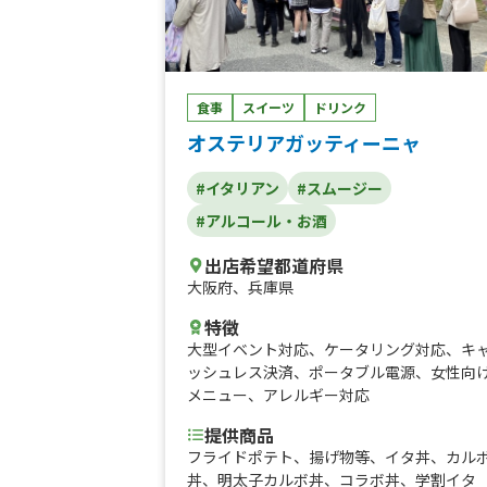
ットドッグ(学祭用）、ベーコンのパニー
ニ、宇治抹茶ラテ、甘露梅ソーダ、甘酒（
ット)、ホットタピオカドリンク、クラムチ
ャウダー、ホットジュース、イタリアンホ
トミルク、有馬金泉コーヒー、イタリアン
食事
スイーツ
ドリンク
ーダ、ハーフチュロス、【買い取り】スモ
クチキンのパニーニ、おしるこ、【買取】
オステリアガッティーニャ
ッフルセット、ハロウィンラテ、アイスス
ージー（学祭用)、スモークチキンのパニー
#イタリアン
#スムージー
ニ、エスプレッソ系コーヒー（学祭用)、ポ
#アルコール・お酒
ークソーセージのホットドッグ（学割)、ベ
ーコンのパニーニ、ドルチェセット、イタ
出店希望都道府県
アンスモークチキン盛り合わせ、ソーセー
大阪府
、
兵庫県
盛り合わせ、サングリア、桜ソーダ、桜ド
グ、桜ラテ、コロナビール(ライム付き)、キ
特徴
ッズドリンク(アップルorオレンジ)、ホッ
大型イベント対応
、
ケータリング対応
、
キ
ワイン、クリスマスラテ、スモークチキン
ッシュレス決済
、
ポータブル電源
、
女性向
パニーニ、アイススムージー、ベルギーワ
メニュー
、
アレルギー対応
フル、チュロス、ホットドッグ、イタリア
提供商品
ドリンク、タピオカドリンク、エスプレッ
フライドポテト、揚げ物等、イタ丼、カル
アレンジコーヒー
丼、明太子カルボ丼、コラボ丼、学割イタ