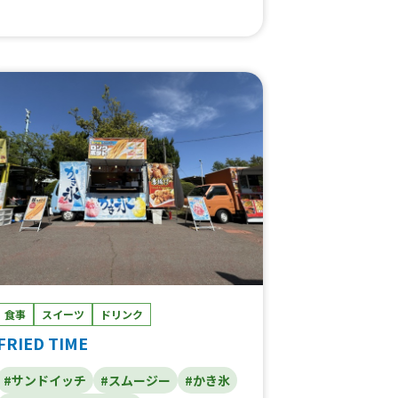
ー Sサイズ、ジャークチキン丼、バイン
丼、バインミー各種、ジャークチキンサン
ド、肉2倍盛り、パクチー大盛り、かき氷
食事
スイーツ
ドリンク
FRIED TIME
#サンドイッチ
#スムージー
#かき氷