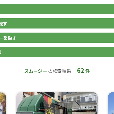
探す
ーを探す
す
62
スムージー
の検索結果
件