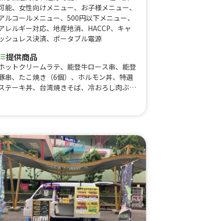
可能
、
女性向けメニュー
、
お子様メニュー
、
アルコールメニュー
、
500円以下メニュー
、
アレルギー対応
、
地産地消
、
HACCP
、
キャ
ッシュレス決済
、
ポータブル電源
提供商品
ホットクリームラテ、能登牛ロース串、能登
豚串、たこ焼き（6個）、ホルモン丼、特選
ステーキ丼、台湾焼きそば、冷おろし肉ぶっ
かけ、冷おろしぶっかけうどん、フラッペ各
種、フィッシュ&チップス、カツサンド、角
煮丼、上海焼きそば、出汁うどん、牛すじカ
レー、クレープ各種、りんご飴、果実のしず
く飴、生ビール、ミルク練乳かき氷、唐揚
げ、ロングポテト、厚焼きたまごサンド、厚
焼きチーズたまごサンド、厚焼き明太たまご
サンド、すき焼きたまごサンド