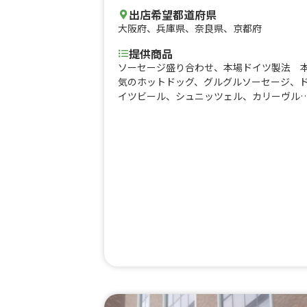
出店希望都道府県
大阪府
、
兵庫県
、
奈良県
、
京都府
提供商品
ソーセージ盛り合わせ、本場ドイツ製法 
気のホットドッグ、グルグルソーセージ、
イツビール、シュニッツェル、カリーヴル
ト、ロコモコ丼、ガーリックシュリンプ、
ワイアンシュリンプカレー、缶ビール、ピ
ヤボール、アサイーボール、牛すじこんに
く、牛タンローストビーフ、ネギ塩 牛タ
ローストビーフ丼、ソフトクリーム（バニ
ラ、チョコ、等々）、和牛ローストビーフ
丼、牛カルビ丼、唐揚げ、ローストビーフ
串揚げ（野菜、豚）、フランクフルト、ハ
ボール、もちもち一口ドーナツ（プレーン
きな粉、チョコ）、タコスサンド、具だく
んスープカレー、ナチョス、果実酒、サン
リア 、ローストポーク丼、タコライス、
戸内レモネード、牛スジカレー、ロースト
ーフ丼