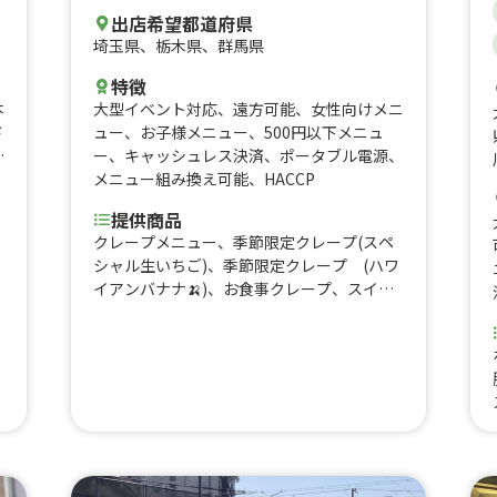
出店希望都道府県
埼玉県
、
栃木県
、
群馬県
特徴
大型イベント対応
、
遠方可能
、
女性向けメニ
本
ュー
、
お子様メニュー
、
500円以下メニュ
ド
ー
、
キャッシュレス決済
、
ポータブル電源
、
ス
メニュー組み換え可能
、
HACCP
ハ
タ
提供商品
ゃ
クレープメニュー、季節限定クレープ(スペ
ン
シャル生いちご)、季節限定クレープ (ハワ
イアンバナナ🍌)、お食事クレープ、スイー
トチリチキン、ハムツナチーズ、モンブラン
、
クレープ、ベリー&ベリー、バナナクレー
イ
プ、アーモンドクレープ、ホイップクレー
、
プ、季節のフルーツサンデー、ホイップアイ
さ
ス(バニラ)、果肉入りスムージードリンク、
グ
果肉入りスムージードリンク、果肉入りスム
瀬
ージードリンク、進化系かき氷スムージード
ビ
リンク(季節限定)、ドリンクメニュー、コー