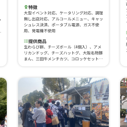
特徴
大型イベント対応
、
ケータリング対応
、
調理
無し出店対応
、
アルコールメニュー
、
キャッ
フ
シュレス決済
、
ポータブル電源
、
ガス不使
用
、
発電機不使用
ズ
提供商品
生わらび餅、チーズボール（4個入）、アメ
リカンドッグ、チーズハットグ、大阪名物豚
リ
まん、三田牛メンチカツ、コロッケセット、
フワフワかき氷6種類、チーズボール（5個
入）、フリフリポテト、三田牛メンチカツ、
コロッケ弁当、たい焼き、牛タン串、チュロ
ロ
ス、生ビール、角ハイボール、酎ハイ、ノー
アルコール、三田牛メンチカツ、コロッケセ
テ
ット、その他サイドメニュー、牛丼、ふわふ
わ果実かき氷、ハワイアンバーガー、かき氷
（ふわふわ氷）、生ビール、ハイボール、酎
茶
ハイ、ソフトドリンク、かき氷、三田牛（メ
ル
ンチカツ、コロッケ）チーズハットグ、チー
ズボール、フランクフルト、フライドポテ