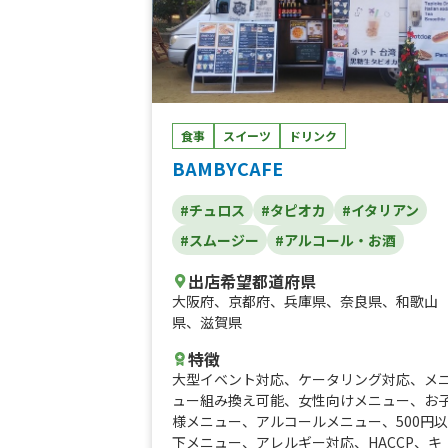
食事
スイーツ
ドリンク
BAMBYCAFE
#チュロス
#タピオカ
#イタリアン
#スムージー
#アルコール・お酒
出店希望都道府県
大阪府
、
京都府
、
兵庫県
、
奈良県
、
和歌山
県
、
滋賀県
特徴
大型イベント対応
、
ケータリング対応
、
メ
ュー組み換え可能
、
女性向けメニュー
、
お
様メニュー
、
アルコールメニュー
、
500円以
下メニュー
、
アレルギー対応
、
HACCP
、
キ