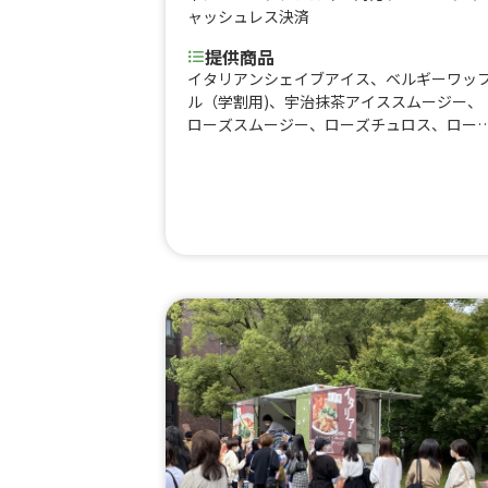
ャッシュレス決済
提供商品
イタリアンシェイブアイス、ベルギーワッ
ル（学割用)、宇治抹茶アイススムージー、
ローズスムージー、ローズチュロス、ロー
ホットドッグ、チュロス&ワッフル、レッド
ホットスパイシードッグ、パニーニ（学祭
用)、ホワイトキャラメル&チョコレートラ
テ、抹茶のおしるこ、宇治抹茶団子、イタ
アンソーダ（学祭用)、アサヒスーパードラ
イ、ライム付きキリンビール(カップ)、チョ
コレートワッフル、コーヒー（買い取り)、
フラットホワイト、ポンデケージョ、チュ
ス（学割用)、アールグレイティー(ミルク、
レモン、ストレート）買い取り、カフェラ
（買い取り)、ホットコーヒー、ホットミル
ク、フラワーアロマラテ、メキシカンビー
ル、トロピカルアイススムージー、宇治抹
アイススムージー、イタリアンソーダ ブ
ーベリー、タピオカドリンク(学祭用）、ホ