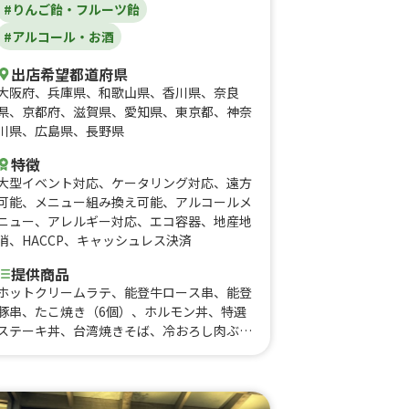
#りんご飴・フルーツ飴
#アルコール・お酒
出店希望都道府県
大阪府
、
兵庫県
、
和歌山県
、
香川県
、
奈良
県
、
京都府
、
滋賀県
、
愛知県
、
東京都
、
神奈
川県
、
広島県
、
長野県
特徴
大型イベント対応
、
ケータリング対応
、
遠方
可能
、
メニュー組み換え可能
、
アルコールメ
ニュー
、
アレルギー対応
、
エコ容器
、
地産地
消
、
HACCP
、
キャッシュレス決済
提供商品
ホットクリームラテ、能登牛ロース串、能登
豚串、たこ焼き（6個）、ホルモン丼、特選
ステーキ丼、台湾焼きそば、冷おろし肉ぶっ
かけ、冷おろしぶっかけうどん、フラッペ各
種、フィッシュ&チップス、カツサンド、角
煮丼、上海焼きそば、出汁うどん、牛すじカ
レー、クレープ各種、りんご飴、果実のしず