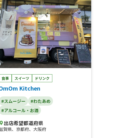
く飴、生ビール、ミルク練乳かき氷、唐揚
げ、ロングポテト、厚焼きたまごサンド、厚
焼きチーズたまごサンド、厚焼き明太たまご
サンド、すき焼きたまごサンド
食事
スイーツ
ドリンク
OmOm Kitchen
#スムージー
#わたあめ
#アルコール・お酒
出店希望都道府県
滋賀県
、
京都府
、
大阪府