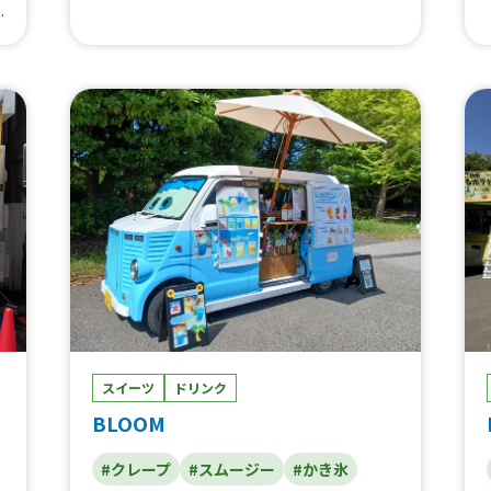
ジュース、スノーアイス、あいがけカレー丼
学
ハーフ、お子様カレーハーフ、カレードッ
グ、カレーパン、あいがけオムカレー、あい
ュ
がけカレー丼
氷
スイーツ
ドリンク
BLOOM
#クレープ
#スムージー
#かき氷