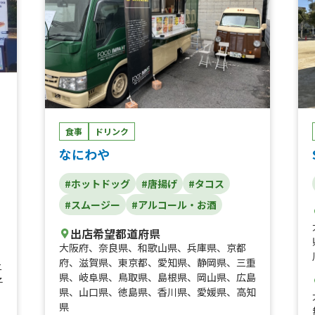
食事
ドリンク
なにわや
#ホットドッグ
#唐揚げ
#タコス
#スムージー
#アルコール・お酒
出店希望都道府県
大阪府
、
奈良県
、
和歌山県
、
兵庫県
、
京都
府
、
滋賀県
、
東京都
、
愛知県
、
静岡県
、
三重
ニ
県
、
岐阜県
、
鳥取県
、
島根県
、
岡山県
、
広島
子
県
、
山口県
、
徳島県
、
香川県
、
愛媛県
、
高知
県