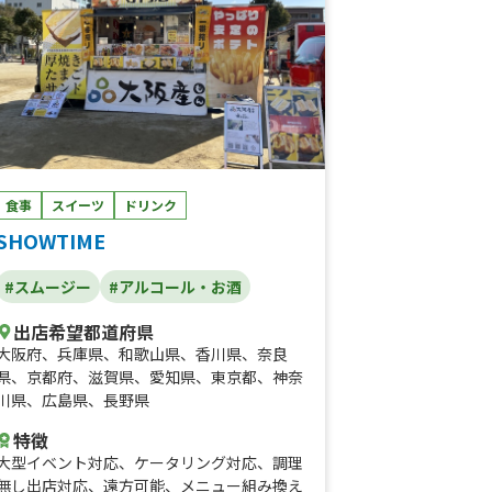
食事
スイーツ
ドリンク
SHOWTIME
#スムージー
#アルコール・お酒
出店希望都道府県
大阪府
、
兵庫県
、
和歌山県
、
香川県
、
奈良
県
、
京都府
、
滋賀県
、
愛知県
、
東京都
、
神奈
川県
、
広島県
、
長野県
特徴
大型イベント対応
、
ケータリング対応
、
調理
無し出店対応
、
遠方可能
、
メニュー組み換え