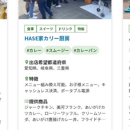
ト、ダージーパイ、かき氷、かしみん焼き
ホ
（泉州岸和田名物）ダージーパイ、フランク
フルト、ソフトドリンク、ダージーパイ、か
ッ
き氷、チーズボール、チーズドック、ダージ
ソ
ーパイ、三田牛メンチカツ、三田牛コロッ
食事
スイーツ
ドリンク
物販
ー
ケ、フランクフルト、チーズハットグ、チー
ワ
HASE家カリー厨房
ズボール、ポテトチーズハットグ、チーズハ
ム
ットグ、チーズボール、三田牛メンチカツ、
#カレー
#スムージー
#カレーパン
三田牛コロッケ、フランクフルト、牛串（牛
タン、牛ハラミ、牛カルビ）三田牛（メンチ
出店希望都道府県
カツ、コロッケ）チーズハットグ、チーズボ
リ
愛知県
、
岐阜県
、
三重県
ール、フランクフルト、フライドポテト、ダ
ジ
ージーパイ、アルコール、牛串（牛タン、牛
特徴
ッ
ハラミ、牛カルビ）三田牛（メンチカツ、コ
メニュー組み換え可能
、
お子様メニュー
、
キ
ロッケ）チーズハットグ、チーズボール、フ
ャッシュレス決済
、
ポータブル電源
ト
ャ
ランクフルト、ポテト、ドリンク（アルコー
の
け
ル）、三田牛メンチカツ、三田牛コロッケセ
提供商品
ッ
ット、①トルティーヤ（タコス、ジャークチ
ジャークチキン、美河フランク、あいがけカ
ン
キン、プルコギ、ドック）②ドリンク（アル
ツカレー、ローリーワッフル、クリームソー
ソ
コール、ソフトドリンク等）、ボリューム弁
ダ、あいがけ唐揚げカレー丼、フライドチキ
ボ
当
ン、トルネードポテトフランク、ココナッツ