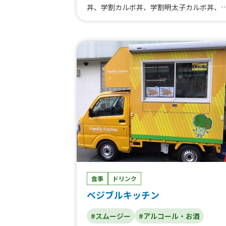
丼、学割カルボ丼、学割明太子カルボ丼、
生コラボ丼、マルゲリータ、4種チーズのク
ワトロフォルマッジ、明太マヨ、バーベキ
ー、ビスマルク、ハーフ&ハーフピッツァ、
アルコール各種、コーヒー、ソフトドリン
ク、月がわりドルチェ、特製果肉入りかき
食事
ドリンク
ベジブルキッチン
#スムージー
#アルコール・お酒