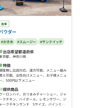
食事
パウダー
#かき氷
#スムージー
#サンドイッチ
出店希望都道府県
東京都
、
神奈川県
特徴
調理無し出店対応
、
遠方可能
、
メニュー組み
換え可能
、
女性向けメニュー
、
お子様メニュ
ー
、
500円以下メニュー
提供商品
ウーロンハイ、おつまみチャーシュー、ジャ
ークチキン、ハイボール、レモンサワー、ジ
ャークチキンサンド Sサイズ、バインミ