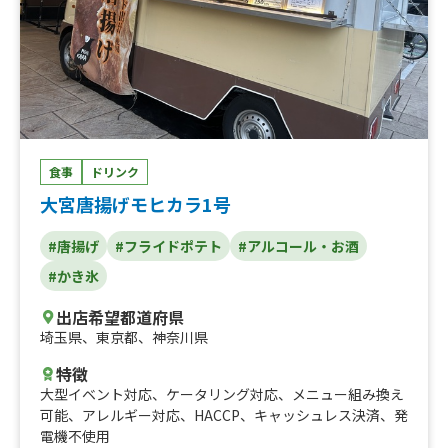
食事
ドリンク
大宮唐揚げモヒカラ1号
#唐揚げ
#フライドポテト
#アルコール・お酒
#かき氷
出店希望都道府県
埼玉県
、
東京都
、
神奈川県
特徴
大型イベント対応
、
ケータリング対応
、
メニュー組み換え
可能
、
アレルギー対応
、
HACCP
、
キャッシュレス決済
、
発
電機不使用