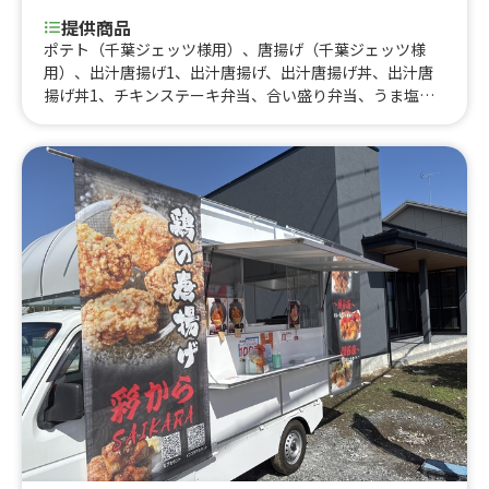
提供商品
ポテト（千葉ジェッツ様用）、唐揚げ（千葉ジェッツ様
用）、出汁唐揚げ1、出汁唐揚げ、出汁唐揚げ丼、出汁唐
揚げ丼1、チキンステーキ弁当、合い盛り弁当、うま塩ネ
ギ唐揚げ丼、ご飯大盛り、サッパリ出汁唐揚げ南蛮漬け、
鷄節香る揚げ出し豆腐、冷やし出汁きゅうり、各種ピンチ
ョス、かき氷、冷やしパイン、鷄節ポテト、ラムネ、マン
ゴージュース、フローズンマンゴー、レブフィート、ジン
トニック、梅酒ソーダ、気まぐれラムハイボール、ビー
ル、フレーバー、フレッシュミントの本格モヒート