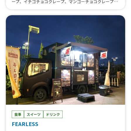
ープ、イチゴチョコクレープ、マンゴーチョコクレープ、
バナナチョコクレープ、タコス、ウィンナーホットサン
ド、ホットサンドセット、タコライス、チュロス（750
円）、チヂミ、ヤンニョムチキン、トッポギ、ハンバーガ
ー（ポテトセット）、ダブルチーズバーガー、チーズバー
ガー、ハンバーガー、ソフトドリンク、生搾りモンブラ
ン、トルネードポテト（750円）、ロングポテト、レモン
サワー、ハイボール、ビール、唐揚げ（5個入り）（750
円）、タン串、牛串、ラムネ、かき氷、トルネードウィン
ナー、牛カルビ丼、ネギ塩牛タン丼、からあげ丼、カフェ
ラテ（アイス・ホット）、コーヒー（アイス・ホット）、
焼きそば、からあげ（5個入り）、チュロス、トルネード
ポテト（700円）
食事
スイーツ
ドリンク
FEARLESS