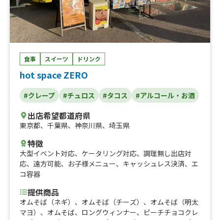
くら味、クラムチャウダー、肉野菜コロッケ、唐揚げ串、
揚げたてフレンチトースト、てぃーがちゃんの特製からあ
げ(3個)、てぃーがちゃんの特製からあげ(5個)、チュロス
(6個入り)、じゃが玉(5個入り)、からあげ丼
食事
スイーツ
ドリンク
hot space ZERO
#クレープ
#チュロス
#タコス
#アルコール・お酒
出店希望都道府県
東京都
、
千葉県
、
神奈川県
、
埼玉県
特徴
大型イベント対応
、
ケータリング対応
、
調理無し出店対
応
、
遠方可能
、
お子様メニュー
、
キャッシュレス決済
、
エ
コ容器
提供商品
オムそば（ネギ）、オムそば（チーズ）、オムそば（明太
マヨ）、オムそば、ロングウィンナー、ピーチチョコクレ