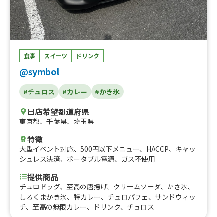
食事
スイーツ
ドリンク
@symbol
#チュロス
#カレー
#かき氷
出店希望都道府県
東京都
、
千葉県
、
埼玉県
特徴
大型イベント対応
、
500円以下メニュー
、
HACCP
、
キャッ
シュレス決済
、
ポータブル電源
、
ガス不使用
提供商品
チュロドッグ、至高の唐揚げ、クリームソーダ、かき氷、
しろくまかき氷、特カレー、チュロパフェ、サンドウィッ
チ、至高の無限カレー、ドリンク、チュロス