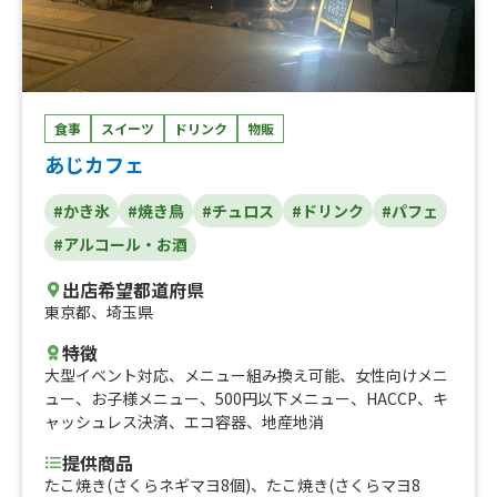
食事
スイーツ
ドリンク
物販
あじカフェ
#かき氷
#焼き鳥
#チュロス
#ドリンク
#パフェ
#アルコール・お酒
出店希望都道府県
東京都
、
埼玉県
特徴
大型イベント対応
、
メニュー組み換え可能
、
女性向けメニ
ュー
、
お子様メニュー
、
500円以下メニュー
、
HACCP
、
キ
ャッシュレス決済
、
エコ容器
、
地産地消
提供商品
たこ焼き(さくらネギマヨ8個)、たこ焼き(さくらマヨ8