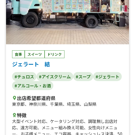
食事
スイーツ
ドリンク
ジェラート 結
#チュロス
#アイスクリーム
#スープ
#ジェラート
#アルコール・お酒
出店希望都道府県
東京都
、
神奈川県
、
千葉県
、
埼玉県
、
山梨県
特徴
大型イベント対応
、
ケータリング対応
、
調理無し出店対
応
、
遠方可能
、
メニュー組み換え可能
、
女性向けメニュ
ー
、
お子様メニュー
、
エコ容器
、
キャッシュレス決済
、
50