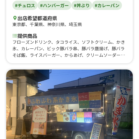
#チュロス
#ハンバーガー
#丼ぶり
#カレーパン
出店希望都道府県
東京都
、
千葉県
、
神奈川県
、
埼玉県
提供商品
フローズンドリンク、タコライス、ソフトクリーム、かき
氷、カレーパン、ビック豚バラ串、豚バラ唐揚げ、豚バラ
そば飯、ライスバーガー、からあげ、クリームソーダー、
大学芋、チュロスサンデー大学芋、チュロスサンデー、チ
ュロス、やみつき豚丼、チキン南蛮丼、ロコモコ丼、ヤン
ニョムチキン丼、ルーロー飯、ビビンバそぼろ丼、ナスと
ピーマンの甘辛味噌炒め丼、坦々ご飯、油淋鶏丼