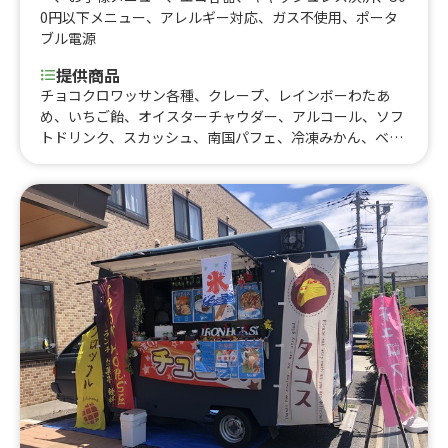
0円以下メニュー
、
アレルギー対応
、
ガス不使用
、
ポータ
ブル電源
提供商品
チョコクロワッサン各種、クレープ、レインボーわたあ
め、いちご飴、オイスターチャウダー、アルコール、ソフ
トドリンク、スカッシュ、南国パフェ、冷凍みかん、ベト
ナムコーヒー、かき氷、チュロスのせアイス、ビール、ふ
わとろオムライス、レモンサワー、特製ホットチョコ、ホ
ットチョコレート、コーンスープ、クラムチャウダー、一
口チュロス、ドリンク各種、フロート各種、ジェラート
シングル、ジェラート ダブル、ジェラート トリプル