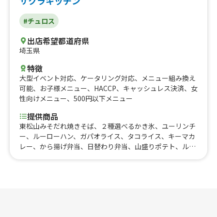
サクラキッチン
#チュロス
出店希望都道府県
埼玉県
特徴
大型イベント対応
、
ケータリング対応
、
メニュー組み換え
可能
、
お子様メニュー
、
HACCP
、
キャッシュレス決済
、
女
性向けメニュー
、
500円以下メニュー
提供商品
東松山みそだれ焼きそば、２種選べるかき氷、ユーリンチ
ー、ルーローハン、ガパオライス、タコライス、キーマカ
レー、から揚げ弁当、日替わり弁当、山盛りポテト、ルー
ローナン、ナン・タコス、粗びきジャンボフランク、レイ
ンボーわらび餅ソーダ、チュロス、ピスタチオチュロス、
ヘーゼルナッツチュロス