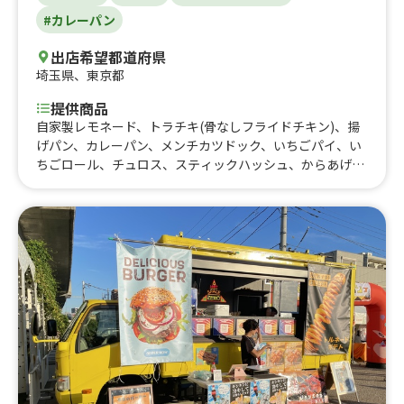
#カレーパン
出店希望都道府県
埼玉県
、
東京都
提供商品
自家製レモネード、トラチキ(骨なしフライドチキン)、揚
げパン、カレーパン、メンチカツドック、いちごパイ、い
ちごロール、チュロス、スティックハッシュ、からあげ3
個、タピオカミルクティー、メンチからあげ弁当、からあ
げ弁当、チキン南蛮弁当、ノンアルコールビール、ホット
コーヒー、アイスコーヒー、ホットレモネード、レモンコ
ーラ、レモネード、じゃが玉、からあげメンチ弁当、蒸し
餃子、ももまん2個、ちまき、肉まん、レモンコーラ、レ
モネード、ふりふりポテト、タピオカミルクティー、てぃ
ーがちゃんの特製からあげ(2個)マヨネーズ付き、からあげ
串、ラムネ、揚げたこ焼き、ふるふるポテト、チキン南蛮
丼、からあげ丼 500円、レインボーからあげ丼、ペット
ボトルドリンク、スペシャルかき氷、かき氷、タルタルか
らあげバーガー、タルタルコロッケバーガー、カレーライ
ス、ウインナーコロッケ、揚げたてフレンチトースト さ