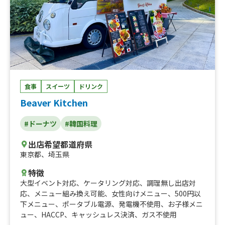
食事
スイーツ
ドリンク
Beaver Kitchen
#ドーナツ
#韓国料理
出店希望都道府県
東京都
、
埼玉県
特徴
大型イベント対応
、
ケータリング対応
、
調理無し出店対
応
、
メニュー組み換え可能
、
女性向けメニュー
、
500円以
下メニュー
、
ポータブル電源
、
発電機不使用
、
お子様メニ
ュー
、
HACCP
、
キャッシュレス決済
、
ガス不使用