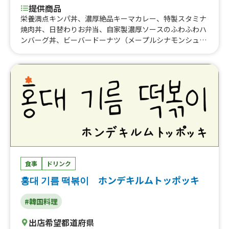
提供商品
栄養満点キンパ丼、濃厚絶品キーマカレー、特製スタミナ
焼肉丼、日替わりお弁当、自家製濃厚ソースのふわふわハ
ンバーグ丼、ビーバードーナツ（メープルシナモンシュガ
ー）、ビーバードーナツ (ホイップチョコバナナ)、カスタ
ードアップルパイドーナツ、ビーバードーナツ (カスター
ドアップルパイ)、ビーバードーナツ (ピザ)、メープルホイ
ップラテ、アップルカスタードミルク、カスタードアップ
ルミルク、ホイップダブルチョコレート、ホットコーヒ
ー、アイスコーヒー、ウインナーホットコーヒー、ウイン
ナーアイスコーヒー、濃厚ミルクのホットカフェラテ、濃
厚ミルクのアイスカフェラテ、ホットチョコレートドリン
ク、ホットココア、ホットティー、フライドポテト(塩)、
フレーバーポテト、スペシャルメープルアイスクリームサ
ンデー、メープルアイスクリームサンデー、濃厚バニラア
食事
ドリンク
イス、クッキーアンドクリームアイス、キャラメルバニラ
홍대 기름 떡볶이 ホンデキルムトッポッキ
アイス、特製絶品タレのスタミナ焼肉丼 (イベント限定メ
ニュー)、メロンソーダフロート、コーヒーフロート、か
き氷、かき氷(ミルクアイスのせ)
#韓国料理
出店希望都道府県