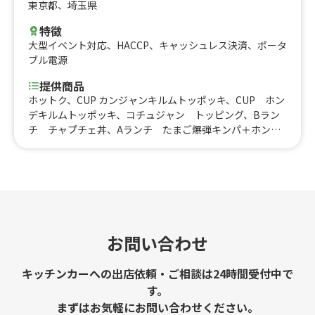
東京都
、
埼玉県
特徴
大型イベント対応
、
HACCP
、
キャッシュレス決済
、
ポータ
ブル電源
提供商品
ホットク、CUP カンジャンキルムトッポッキ、CUP ホン
デキルムトッポッキ、コチュジャン トッピング、Bラン
チ チャプチェ丼、Aランチ たまご爆弾キンパ＋ホンデ
キルムトッポッキCUP、韓国おでん2本、韓国おでん1本、
キルムトッポッキ2色セット、ホンデキルムトッポッキ＋
たまご爆弾キンパセット、韓国エードドリンク、チーズブ
ルダックキンパ、たまご爆弾キンパ、カンジャンキルムト
ッポッキ、ホンデキルムトッポッキ
お問い合わせ
キッチンカーへの出店依頼・ご相談は24時間受付中で
す。
まずはお気軽にお問い合わせください。