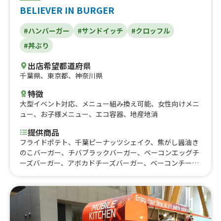
BELIEVER IN BURGER
#ハンバーガー
#サンドイッチ
#クロッフル
#丼ぶり
出店希望都道府県
千葉県
、
東京都
、
神奈川県
特徴
大型イベント対応
、
メニュー組み換え可能
、
女性向けメニ
ュー
、
お子様メニュー
、
エコ容器
、
地産地消
提供商品
フライドポテト、千葉ピーナッツシェイク、焦がし醤油き
のこバーガー、チバブラックバーガー、ベーコンエッグチ
ーズバーガー、アボカドチーズバーガー、ベーコンチーズ
バーガー、チーズバーガー