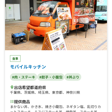
食事
モバイルキッチン
#肉・ステーキ
#餃子・小籠包
#丼ぶり
出店希望都道府県
千葉県
、
茨城県
、
埼玉県
、
東京都
、
神奈川県
提供商品
まかない丼、かき氷、焼き小龍包、ネギタン塩、乱切りカ
ットステーキ、ミスジステーキ丼、焼肉丼、ステーキ丼