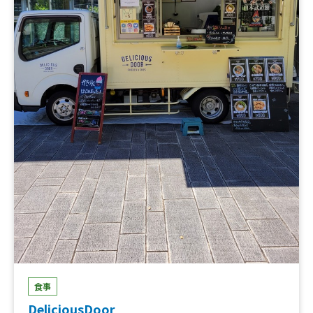
食事
DeliciousDoor