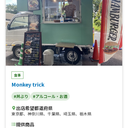
食事
Monkey trick
#丼ぶり
#アルコール・お酒
出店希望都道府県
東京都
、
神奈川県
、
千葉県
、
埼玉県
、
栃木県
提供商品