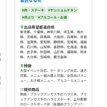
#肉・ステーキ
#ヤンニョムチキン
#丼ぶり
#アルコール・お酒
出店希望都道府県
東京都
、
千葉県
、
神奈川県
、
埼玉県
、
栃木
県
、
茨城県
、
群馬県
、
大阪府
、
兵庫県
、
奈良
県
、
滋賀県
、
愛知県
、
静岡県
、
宮城県
、
福島
県
、
石川県
、
山梨県
、
長野県
、
北海道
、
青森
県
、
岩手県
、
秋田県
、
山形県
、
福岡県
、
熊本
理
県
、
大分県
、
宮崎県
、
鹿児島県
電
特徴
大型イベント対応
、
ケータリング対応
、
遠方
可能
、
メニュー組み換え可能
、
女性向けメニ
バ
ュー
、
お子様メニュー
、
アルコールメニュー
目
弁
提供商品
ル
熟成！ブラックアンガス牛のハラミ丼、ブラ
ィ
ックアンガス牛のハラミステーキ、上州麦豚
ー
のローストポーク丼（全国丼グランプリ7連