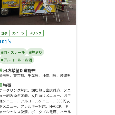
食事
スイーツ
ドリンク
101's
#肉・ステーキ
#丼ぶり
#アルコール・お酒
出店希望都道府県
埼玉県
、
東京都
、
千葉県
、
神奈川県
、
茨城県
特徴
ケータリング対応
、
調理無し出店対応
、
メニ
ュー組み換え可能
、
女性向けメニュー
、
お子
様メニュー
、
アルコールメニュー
、
500円以
下メニュー
、
アレルギー対応
、
HACCP
、
キ
ャッシュレス決済
、
ポータブル電源
、
ハラル