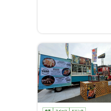
き）、清流美どりからあげ串、飛騨豚まん
飛騨豚バラ串、飛騨豚ロース串、飛騨牛フ
ンク、飛騨豚ロースステーキ、飛騨豚ひと
ちブタカツ、飛騨牛ミンチカツ、A5ご褒美
ステーキ串、国産和牛一口ステーキ串、ト
ネードポテト、病みつき！皮付き！フレン
フライ！、じゃがバター、ガーリックシュ
ンプ丼、エビマヨ串、海鮮串、超ジャンボ
ランク、ぐるぐるフランク、ふわもちアイ
バー、米粉スティックチュロス(シュガー)、
米粉スティックチュロス(シナモン)、米粉ス
ティックチュロス(抹茶)、米粉スティックチ
ュロス(ホワイトチョコ)、米粉ハートチュロ
ス(シュガー)、米粉ハートチュロス(シナモ
ン)、米粉ハートチュロス(抹茶)、米粉ハー
トチュロス(ホワイトチョコ)、クレープ(シ
ュガーバター)、岐阜イチゴのストロベリー
チョコレート、削りイチゴ、FUJIYAMAかき
氷5種、FUJIYAMAかき氷、てっぺんかき
氷、シャリシャリみかん、わらび餅パフェ
冷やしパイン、生ビール（アサヒスーパー
食事
スイーツ
ドリンク