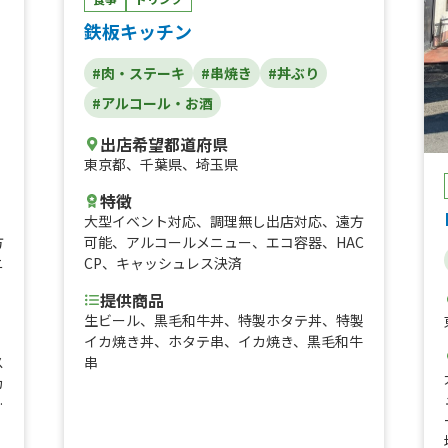
ド、ジャマイカンビーフシチュー
、
鉄板キッチン
C
王
#肉・ステーキ
#串焼き
#丼ぶり
定
焼
#アルコール・お酒
ル
出店希望都道府県
東京都
、
千葉県
、
埼玉県
特徴
大型イベント対応
、
調理無し出店対応
、
遠方
方
可能
、
アルコールメニュー
、
エコ容器
、
HAC
ニ
CP
、
キャッシュレス決済
提供商品
生ビール、黒毛和牛丼、特製ホタテ丼、特製
イカ焼き丼、ホタテ串、イカ焼き、黒毛和牛
ス
串
カ
、
キ