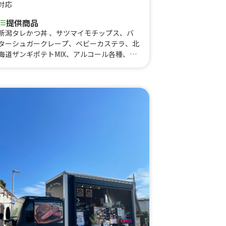
対応
提供商品
新潟タレかつ丼 、サツマイモチップス、バ
ターシュガークレープ、ベビーカステラ、北
海道ザンギポテトMIX、アルコール各種、十
勝炙り豚丼、チーズポテト、手作り北海道ポ
テト フレーバー各種、フランクフルト、肉
祭りおにぎり串、北海道唐揚げザンギ、北海
道じゃがバター、レインボー綿あめ、レイン
ボーポップコーン、レインボーチュロス、北
海道ザンギ×おろしポン酢ダレ、北海道ザン
ギ×ザンタレ旨み甘だれ、バブルワッフル、
かき氷（各種）、北海道ザンギ弁当、北海道
ザンギ×特製ダレ 、ドリンク、トロピカル
マンゴージュース、おつまみ3点セット、炙
り牛カルビ（大）、炙りロース丼(大)、炙り
カルビ丼（大）、炙り牛カルビ、炙りロース
丼、チュロス各種（全8種類）、炙りカルビ
丼