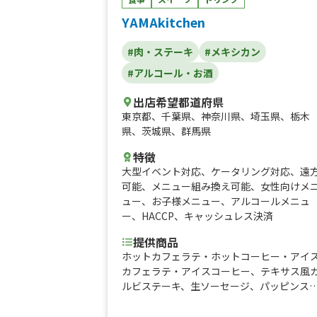
ライ）、はちみつ塩レモンサワー、ラムネ
YAMAkitchen
フルーツスカッシュ、カフェオレ（HOT / I
E）、たこ焼き(5個入り)、定番たこ焼き「
#肉・ステーキ
#メキシカン
道ソース」、定番たこ焼き「極み醤油」、
番たこ焼き「こだわりソルト」、定番たこ
#アルコール・お酒
き「濃厚うま味噌」、定番たこ焼き「素焼
き」、一日の数量限定「イカスミ醤油オー
出店希望都道府県
ブラック」、期間限定「パルプンテタコヤ
東京都
、
千葉県
、
神奈川県
、
埼玉県
、
栃木
キ」
県
、
茨城県
、
群馬県
特徴
大型イベント対応
、
ケータリング対応
、
遠
可能
、
メニュー組み換え可能
、
女性向けメ
ュー
、
お子様メニュー
、
アルコールメニュ
ー
、
HACCP
、
キャッシュレス決済
提供商品
ホットカフェラテ・ホットコーヒー・アイ
カフェラテ・アイスコーヒー、テキサス風
ルビステーキ、生ソーセージ、パッピンス
マンゴー果実入りマンゴーかき氷、チュロ
ス、ふりふりポテト、焼きそば、牛ステー