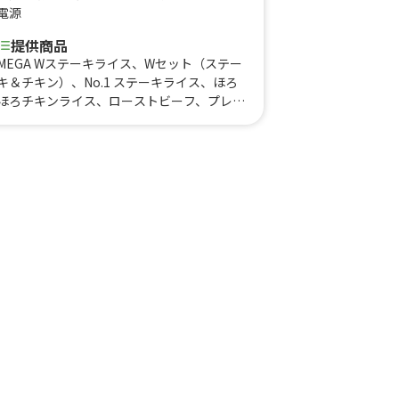
電源
提供商品
MEGA Wステーキライス、Wセット（ステー
キ＆チキン）、No.1 ステーキライス、ほろ
ほろチキンライス、ローストビーフ、プレッ
ツェルドッグ、樽生ハイボール、樽生レモン
サワー、生ビール、BBQほろほろチキン、
トルティーヤチップス、ハートランドビール
（びん）、モルドバ産赤ワイン、BBQフラ
ンクソーセージ、BBQステーキ