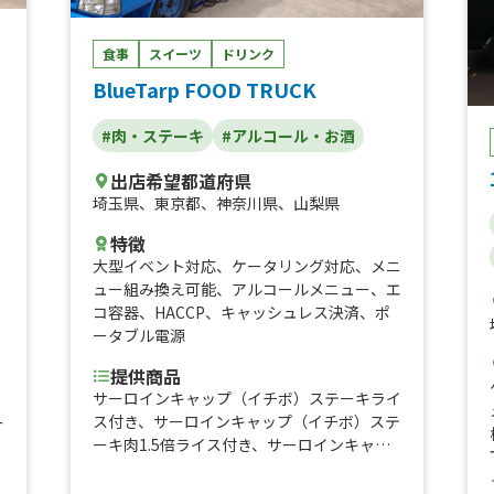
食事
スイーツ
ドリンク
BlueTarp FOOD TRUCK
#肉・ステーキ
#アルコール・お酒
出店希望都道府県
埼玉県
、
東京都
、
神奈川県
、
山梨県
、
特徴
大型イベント対応
、
ケータリング対応
、
メニ
ュー組み換え可能
、
アルコールメニュー
、
エ
コ容器
、
HACCP
、
キャッシュレス決済
、
ポ
、
ータブル電源
提供商品
サーロインキャップ（イチボ）ステーキライ
ス付き、サーロインキャップ（イチボ）ステ
ー
ーキ肉1.5倍ライス付き、サーロインキャッ
プ（イチボ）ステーキ肉2倍ライス付き、サ
ーロインキャップ（イチボ）ステーキライス