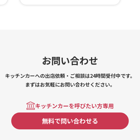
覇中）、金賞受賞のだしから揚げ、ブラック
アンガス牛のハラミ串焼き、牛すじ焼き、チ
ーズタッカルビ、旨辛トッポキ、ヤンニョム
チキン、超ロングポテト、生ビール、マンゴ
ービール、マンゴーハイボール、マンゴージ
ュース、ピーチハイボール、スイカジュー
ス、ももジュース、梨ジュース、レモネー
ド、ソフトドリンク
お問い合わせ
キッチンカーへの出店依頼・ご相談は24時間受付中です。
まずはお気軽にお問い合わせください。
キッチンカーを呼びたい方専用
無料で問い合わせる