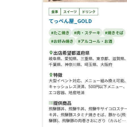
食事
スイーツ
ドリンク
てっぺん屋_GOLD
#たこ焼き
#肉・ステーキ
#焼きそば
#お好み焼き
#アルコール・お酒
出店希望都道府県
岐阜県
、
愛知県
、
三重県
、
東京都
、
滋賀県
千葉県
、
神奈川県
、
埼玉県
、
大阪府
特徴
大型イベント対応
、
メニュー組み換え可能
キャッシュレス決済
、
500円以下メニュー
、
エコ容器
、
地産地消
提供商品
飛騨豚丼、飛騨牛丼、飛騨牛サイコロステ
キ丼、飛騨豚スタミナ焼きそば、豚から(飛
騨豚)、飛騨豚の肉巻きおにぎり（カルビ巻
き）、飛騨豚の肉巻きおにぎり（ロース巻