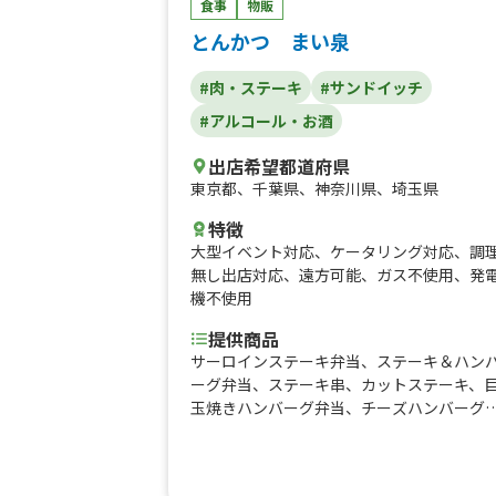
食事
物販
とんかつ まい泉
#肉・ステーキ
#サンドイッチ
#アルコール・お酒
出店希望都道府県
東京都
、
千葉県
、
神奈川県
、
埼玉県
特徴
大型イベント対応
、
ケータリング対応
、
調
無し出店対応
、
遠方可能
、
ガス不使用
、
発
機不使用
提供商品
サーロインステーキ弁当、ステーキ＆ハン
ーグ弁当、ステーキ串、カットステーキ、
玉焼きハンバーグ弁当、チーズハンバーグ
当、ハンバーグ弁当、レッドブル パープ
エディション、レッドブル チェリーエデ
ション、生ビール、ヒレカツサンド、チュ