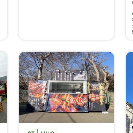
なし、サーロインキャップ（イチボ）ステー
、
キ肉1.5倍ライスなし、サーロインキャップ
ラ
（イチボ）ステーキ肉2倍ライスなし、ロー
く
ストビーフライス付き、ローストビーフ肉1.
5倍ライス付き、ローストビーフ肉2倍ライ
ル
ス付き、ローストビーフライスなし、ロース
チ
トビーフ肉1.5倍ライスなし、ローストビー
リ
フ肉2倍ライスなし、ステーキライス（ラン
フ
チ）、ステーキライスW（ランチ）、ステー
ス
キライスハーフ（ランチ）、ステーキ単品
（ランチ）、ステーキW単品（ランチ）、ロ
ーストビーフライス（ランチ）、ローストビ
ーフライスW（ランチ）、ローストビーフラ
イスハーフ（ランチ）、ローストビーフ単品
（ランチ）、ローストビーフW単品（ラン
チ）、ジャークチキンライス、ジャークチキ
ン単品、ジャークポークライス、ジャークポ
ーク単品、Wジャークライス、Wジャーク単
品、彩りソーダ、みんなのかき氷、クラムチ
ャウダー、ホットココア マシュマロ入り、
、
大人のかき氷、フィリーチーズステーキサン
ド
食事
ドリンク