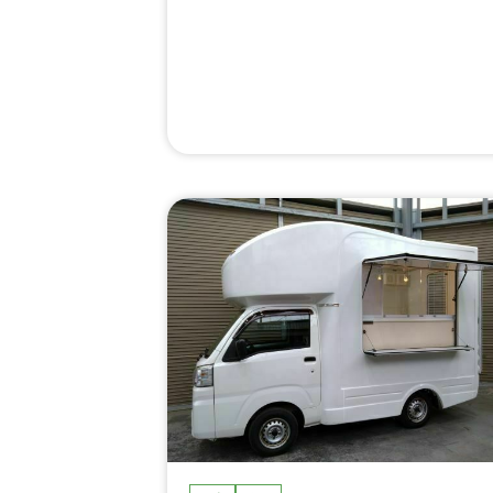
串、ソトクソトク、サムギョプサル丼、骨
きフライドチキン、メキシカンBBQ(チキン
オーバーライス)、ブラジリアンシュラスコ
BBQ、チキンケサティーヤ、メキシカンブ
リトー、アメリカンBBQスペアリブ、生絞
りレモネード、生絞りレモンサワー、冷凍
イン＆グレープ、生ビール、かき氷