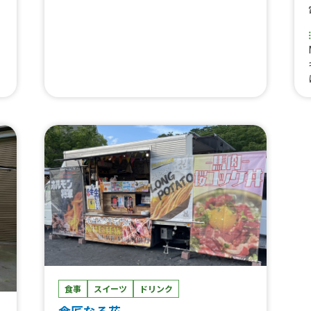
付
パ
食事
スイーツ
ドリンク
食匠なる花