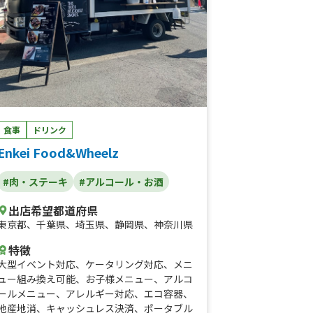
食事
ドリンク
Enkei Food&Wheelz
#肉・ステーキ
#アルコール・お酒
出店希望都道府県
東京都
、
千葉県
、
埼玉県
、
静岡県
、
神奈川県
特徴
大型イベント対応
、
ケータリング対応
、
メニ
ュー組み換え可能
、
お子様メニュー
、
アルコ
ールメニュー
、
アレルギー対応
、
エコ容器
、
地産地消
、
キャッシュレス決済
、
ポータブル