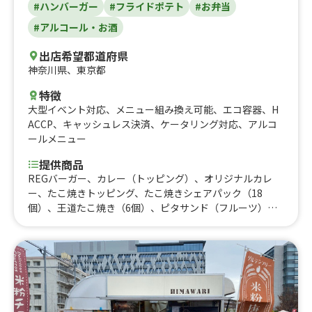
#ハンバーガー
#フライドポテト
#お弁当
#アルコール・お酒
出店希望都道府県
神奈川県
、
東京都
特徴
大型イベント対応
、
メニュー組み換え可能
、
エコ容器
、
H
ACCP
、
キャッシュレス決済
、
ケータリング対応
、
アルコ
ールメニュー
提供商品
REGバーガー、カレー（トッピング）、オリジナルカレ
ー、たこ焼きトッピング、たこ焼きシェアパック（18
個）、王道たこ焼き（6個）、ピタサンド（フルーツ）、
ハンバーガー、チーズバーガー、チーズクリームバーガ
ー、テリヤキバーガー、JBバーガー、ハラペミートバーガ
ー、塩レモンチキンバーガー、ホットチリチキンバーガ
ー、塩レモンFISHバーガー、ホットスープ、オリジナルレ
モンスカッシュ、生ビール（ アサヒスーパードライ）50
0、生ビール（ アサヒスーパードライ）、ポテトS、ポテ
トSセット（いずれかのバーガーにセット）、ポテト