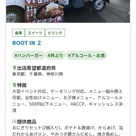
食事
スイーツ
ドリンク
ROOT IN ２
#ハンバーガー
#丼ぶり
#アルコール・お酒
出店希望都道府県
東京都
、
千葉県
、
神奈川県
特徴
大型イベント対応
、
ケータリング対応
、
メニュー組み換え
可能
、
女性向けメニュー
、
お子様メニュー
、
アルコールメ
ニュー
、
500円以下メニュー
、
HACCP
、
キャッシュレス決
済
提供商品
おにぎりセット(2個入り)、ポテト＆唐揚げ、からあげ、旨
だれからあげメシ、やみつき豚カルビめし、焼き鳥めし、