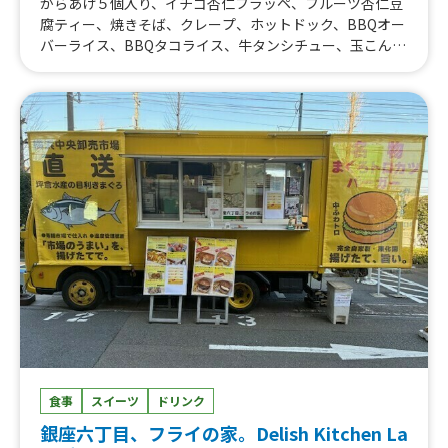
からあげ５個入り、イチゴ杏仁フラッペ、フルーツ杏仁豆
腐ティー、焼きそば、クレープ、ホットドック、BBQオー
バーライス、BBQタコライス、牛タンシチュー、玉こんに
ゃく、フライドポテト、牛タンカレー、プルドチキンカレ
ー、かき氷、BBQ タコス、BBQサンドイッチ、フランク
フルト、カップインフレンチトースト、アルコール、BBQ
単品、ドリンク、BBQバーガー、ハラミグリル丼
食事
スイーツ
ドリンク
銀座六丁目、フライの家。Delish Kitchen La