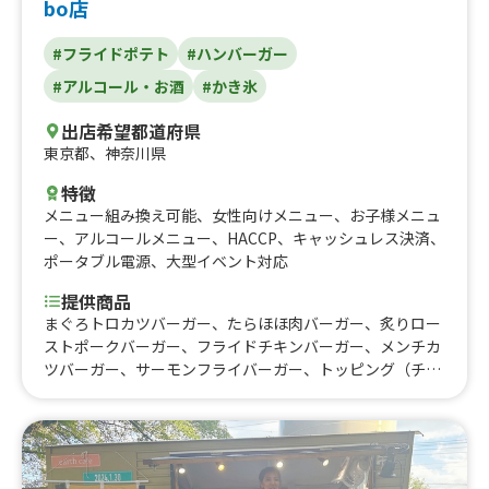
bo店
#フライドポテト
#ハンバーガー
#アルコール・お酒
#かき氷
出店希望都道府県
東京都
、
神奈川県
特徴
メニュー組み換え可能
、
女性向けメニュー
、
お子様メニュ
ー
、
アルコールメニュー
、
HACCP
、
キャッシュレス決済
、
ポータブル電源
、
大型イベント対応
提供商品
まぐろトロカツバーガー、たらほほ肉バーガー、炙りロー
ストポークバーガー、フライドチキンバーガー、メンチカ
ツバーガー、サーモンフライバーガー、トッピング（チー
ズ）、ポテト S、フライドポテト、フィッシュ＆チップ
ス、チキン＆チップス、サーモンフライ弁当、チュロス、
ミニドーナツ、ミニドーナツ串、唐揚げ串、生ビール、ビ
ール500ml、ビール350ml、酎ハイ、ハイボール、ソフト
ドリンク、ホットコーヒー、ホットココア、ほっとワイ