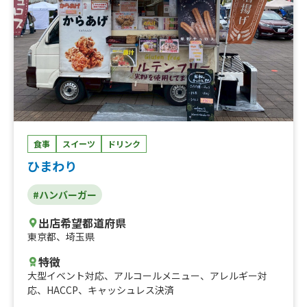
（M）、チキンナゲット、ぐるぐるポテト、スペシャルJB
バーガー、トマトクリームカレー、エビとココナッツのカ
レー、ザグチキン(ほうれん草)カレー、バーガーセット、
かき氷SP、かき氷、ハンバーグBOX SPソース、ハンバー
グBOX トマトソース、ハンバーグBOX デミグラスソー
ス、ぐるぐるポテト 300、ピタサンド（チキン）、おに
ぎりランチセット、おにぎり２個＋もつ煮セット、塩もつ
煮、おにぎり（シェフのこだわりメニュー）、おにぎり
（グランドメニュー）、チーズバーガー、ナチュラルウェ
ッジポテト+唐揚げ、フィナンシェ、ハーパーソーダ、旨
食事
スイーツ
ドリンク
辛甘辛唐揚げ丼、ジンジャーエールフロート、コーラフロ
ひまわり
ート、フィッシュ&チップス、ロコモコ、ふりふりトッピ
ング（コンソメ等各種）、コーラ、ジンジャエール、ホッ
#ハンバーガー
トコーヒー、オレンジジュース、カルピス、樽ハイレモン
倶楽部、フライドチキン（ドラム&サイ)、自家製メルティ
出店希望都道府県
プリン、スタンダードバーガー、手ごねJBハンバーグ弁
東京都
、
埼玉県
当、アップルジュース、グレープフルーツ、限定ハンバー
ガー、JBサンド
特徴
大型イベント対応
、
アルコールメニュー
、
アレルギー対
応
、
HACCP
、
キャッシュレス決済