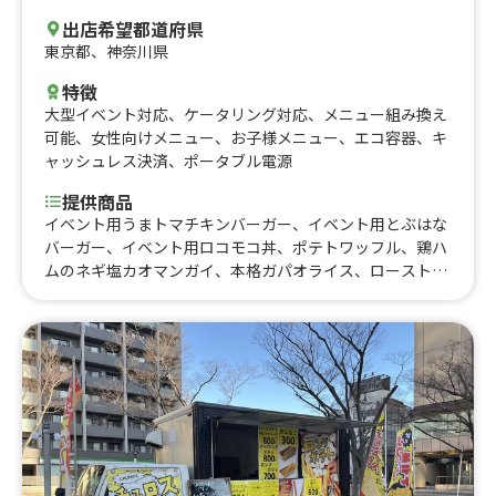
出店希望都道府県
東京都
、
神奈川県
特徴
大型イベント対応
、
ケータリング対応
、
メニュー組み換え
可能
、
女性向けメニュー
、
お子様メニュー
、
エコ容器
、
キ
ャッシュレス決済
、
ポータブル電源
提供商品
イベント用うまトマチキンバーガー、イベント用とぶはな
バーガー、イベント用ロコモコ丼、ポテトワッフル、鶏ハ
ムのネギ塩カオマンガイ、本格ガパオライス、ローストポ
ーク丼、うまトマチキンのチーズバーガー、無水バターカ
レー、とぶはなバーガー