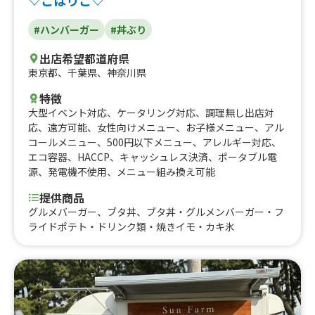
♡こはりこ♡
#ハンバーガー
#丼ぶり
出店希望都道府県
東京都
、
千葉県
、
神奈川県
特徴
大型イベント対応
、
ケータリング対応
、
調理無し出店対
応
、
遠方可能
、
女性向けメニュー
、
お子様メニュー
、
アル
コールメニュー
、
500円以下メニュー
、
アレルギー対応
、
エコ容器
、
HACCP
、
キャッシュレス決済
、
ポータブル電
源
、
発電機不使用
、
メニュー組み換え可能
提供商品
グルメバーガー、ブタ丼、ブタ丼・グルメンバーガー・フ
ライドポテト・ドリンク類・焼きイモ・カキ氷