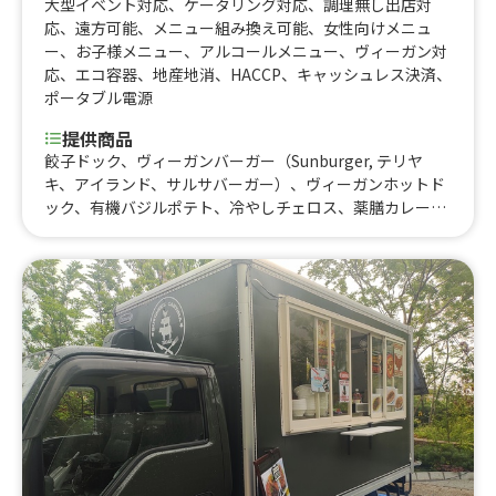
大型イベント対応
、
ケータリング対応
、
調理無し出店対
応
、
遠方可能
、
メニュー組み換え可能
、
女性向けメニュ
ー
、
お子様メニュー
、
アルコールメニュー
、
ヴィーガン対
応
、
エコ容器
、
地産地消
、
HACCP
、
キャッシュレス決済
、
ポータブル電源
提供商品
餃子ドック、ヴィーガンバーガー（Sunburger, テリヤ
キ、アイランド、サルサバーガー）、ヴィーガンホットド
ック、有機バジルポテト、冷やしチェロス、薬膳カレー、
麹（こうじ）野菜スープ、ぶっかけ讃岐うどん、無農薬野
菜スムージー、酵素ドリンク（ミントレモン、アメリカン
チェリー、紀州梅、キュウイレモン、パイナップル等季節
の無農薬果物、オーガニックフェアトレードアイスコーヒ
ー、オーガニックビール、オーガニックビールワイン
（赤・白）、カクテル各種、生シロップかき氷（イチゴ、
マイヤーレモン、抹茶、アメリカンチェリー）