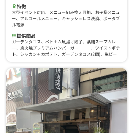
特徴
大型イベント対応
、
メニュー組み換え可能
、
お子様メニュ
ー
、
アルコールメニュー
、
キャッシュレス決済
、
ポータブ
ル電源
提供商品
ガーデンタコス、ベトナム風揚げ餃子、薬膳スープカレ
ー、炭火焼プレミアムハンバーガー 、ツイストポテ
ト、シャカシャカポテト、ガーデンタコス(2個)、生ビー
ル、クラフトビール、ソフトドリンク、シェイブアイス、
プランツミートキーマカレー、プランツベース餃子、プラ
ンツミート肉まん、炸鸡排、海南鶏飯