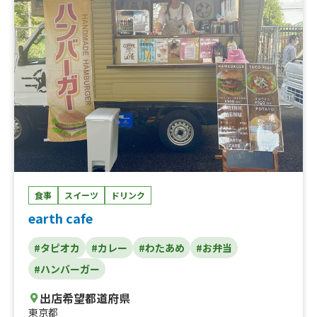
ン、ホットゆず茶、フラッペショコラミルク、フラッペイ
チゴミルク、フラッペマンゴーミルク、いちごソーダ、マ
ンゴーソーダ、まぐろトロカツ弁当、ミックスフライ弁
当、炙りローストポーク丼、炙りチーズローストポーク
丼、鶏もも唐揚げ弁当、メンチカツ弁当、豚生姜焼き丼、
まぐろネギトロ丼、ごはん大盛り、その他、かき氷
食事
スイーツ
ドリンク
earth cafe
#タピオカ
#カレー
#わたあめ
#お弁当
#ハンバーガー
出店希望都道府県
東京都