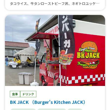
タコライス、牛タンローストビーフ丼、ネギトロユッケ
丼、レギュラーバーガー、アボカドバーガー、チーズバー
ガー、旨ニンニク醤油、サーモン＆クリームチーズ、ペッ
パービーフ、ポテビーフ、プレミアムバーガー、フライド
ポテト（スモールサイズ）、フライドポテト(ミディア
ム）、フライドポテト（ビックサイズ）、レモネード、緑
茶、コーヒー(ホット、アイス)、コーラ、ジンジャエー
ル、紅茶、オニオンスープ、ビール、レモンサワー、ハイ
ボール、ウーロンハイ、唐揚げ個、甘酒、アイストッピン
グ、フレンチトースト、きゅうり１本漬け、牛タンカレ
ー、牛タン味噌煮込み、かき氷
食事
ドリンク
BK JACK （Burger's Kitchen JACK）