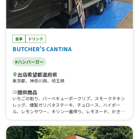
食事
ドリンク
BUTCHER'S CANTINA
#ハンバーガー
出店希望都道府県
東京都
、
神奈川県
、
埼玉県
提供商品
いちごの削り、バーベキューポークリブ、スモークチキン
レッグ、燻製ガリバタステーキ、チュロース、ハイボー
ル、レモンサワー、キリン一番搾り、レモネード、かき
氷、ケイジャンチキン丼、ロストビーフ丼、鶏肉のガパオ
ライス、チキン タコス ロール、CHEESE TACO RICE