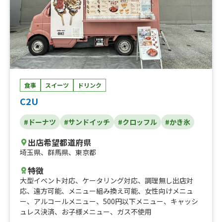
食事
スイーツ
ドリンク
C2U
#ドーナツ
#サンドイッチ
#クロッフル
#かき氷
出店希望都道府県
埼玉県
、
群馬県
、
東京都
特徴
大型イベント対応
、
ケータリング対応
、
調理無し出店対
応
、
遠方可能
、
メニュー組み換え可能
、
女性向けメニュ
ー
、
アルコールメニュー
、
500円以下メニュー
、
キャッシ
ュレス決済
、
お子様メニュー
、
ガス不使用