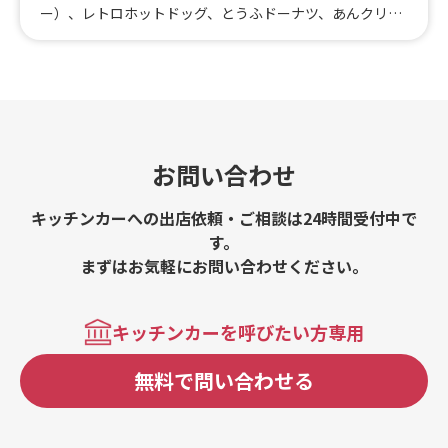
ー）、レトロホットドッグ、とうふドーナツ、あんクリー
ムとうふドーナツ、鶏塩こうじチャウダー、ジューシーフ
ランク、ちくわ磯辺揚げ、トルティアチップス、ベルギー
ワッフル、ギザギザポテト、アサイースムージー、ベリー
バナナスムージー、アイスコーヒー、ホットコーヒー、ア
ップルマンゴージュース、ルイボス&オレンジティー、エ
ルダーフラワーレモネード、ざくろビネガーソーダ、チョ
コレートココア、アマレットジンジャーミルクティー（ノ
お問い合わせ
ンアルコール）、クラフトビール、マンゴービア、サング
リア、ソイカルーア
キッチンカーへの出店依頼・ご相談は24時間受付中で
す。
まずはお気軽にお問い合わせください。
キッチンカーを呼びたい方専用
無料で問い合わせる