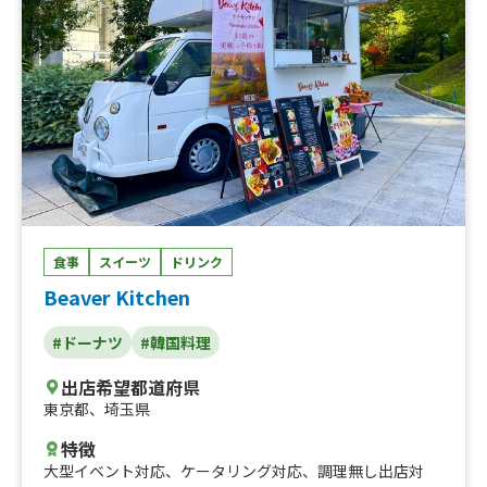
おとうふドーナツ シュガーorきなこ(3個入り)、はちみ
つレモンティー、はちみつレモンスカッシュ、完熟マンゴ
ーオレンジソーダ、ごろっとベリーベリーソーダ、濃厚オ
レンジマンゴーミルク、 ごろっとベリーミルク、濃厚タピ
オカミルクティー、ビール 600円、ビール、レモンサワ
ー、ハイボール、お茶ハイ、ラムネ、コーラ、プレミアム
ナッツアサイーカップ、トロピカルアサイー 、チョコア
サイー、濃厚シャキシャキコーンスープ、ペンネ入りミネ
ストローネ、ゴロゴロ野菜のクラムチャウダー
食事
スイーツ
ドリンク
Beaver Kitchen
#ドーナツ
#韓国料理
出店希望都道府県
東京都
、
埼玉県
特徴
大型イベント対応
、
ケータリング対応
、
調理無し出店対