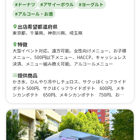
#ドーナツ
#アサイーボウル
#ヨーグルト
#アルコール・お酒
出店希望都道府県
東京都
、
千葉県
、
神奈川県
、
埼玉県
特徴
大型イベント対応
、
遠方可能
、
女性向けメニュー
、
お子様
メニュー
、
500円以下メニュー
、
HACCP
、
キャッシュレス
決済
、
メニュー組み換え可能
、
アルコールメニュー
提供商品
かき氷、ひんやり冷やしチュロス、サクッほくっフライド
ポテト 500円、サクほくっフライドポテト 600円、メキ
シカンポテト 650円、メキシカンポテト 750円、おす
きなスープとタコスセット、お好きなスープとホットドッ
グセット、お好きなスープとフランクフルトセット、ふわ
じゅわ ブリトー 700円、ふわじゅわ ブリトー、ふわ
シャキタコス、チーズドッグ、マキシマムドッグ、サルサ
ドッグ、クラシックホットドッグ、外パリッ中じゅわっフ
ランクフルト、完売御礼とうふドーナツカップ、へるし〜