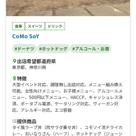
き氷、かき氷(ミルクアイスのせ)
食事
スイーツ
ドリンク
CoMo SoY
#ドーナツ
#ホットドッグ
#アルコール・お酒
出店希望都道府県
東京都
、
神奈川県
特徴
大型イベント対応
、
調理無し出店対応
、
メニュー組み換え
可能
、
女性向けメニュー
、
お子様メニュー
、
アルコールメ
ニュー
、
500円以下メニュー
、
HACCP
、
キャッシュレス決
済
、
ポータブル電源
、
ケータリング対応
、
ヴィーガン対
応
、
アレルギー対応
、
エコ容器
提供商品
タイ風ラープ丼（肉サラダ乗せ丼）、コモソイ流ドライカ
レー、おいなりさん（ハーフ）、ホットドッグ（ジューシ