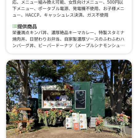
応
、
メニュー組み換え可能
、
女性向けメニュー
、
500円以
下メニュー
、
ポータブル電源
、
発電機不使用
、
お子様メニ
ュー
、
HACCP
、
キャッシュレス決済
、
ガス不使用
提供商品
栄養満点キンパ丼、濃厚絶品キーマカレー、特製スタミナ
焼肉丼、日替わりお弁当、自家製濃厚ソースのふわふわハ
ンバーグ丼、ビーバードーナツ（メープルシナモンシュガ
ー）、ビーバードーナツ (ホイップチョコバナナ)、カスタ
ードアップルパイドーナツ、ビーバードーナツ (カスター
ドアップルパイ)、ビーバードーナツ (ピザ)、メープルホイ
ップラテ、アップルカスタードミルク、カスタードアップ
ルミルク、ホイップダブルチョコレート、ホットコーヒ
ー、アイスコーヒー、ウインナーホットコーヒー、ウイン
ナーアイスコーヒー、濃厚ミルクのホットカフェラテ、濃
厚ミルクのアイスカフェラテ、ホットチョコレートドリン
ク、ホットココア、ホットティー、フライドポテト(塩)、
フレーバーポテト、スペシャルメープルアイスクリームサ
ンデー、メープルアイスクリームサンデー、濃厚バニラア
イス、クッキーアンドクリームアイス、キャラメルバニラ
アイス、特製絶品タレのスタミナ焼肉丼 (イベント限定メ
ニュー)、メロンソーダフロート、コーヒーフロート、か