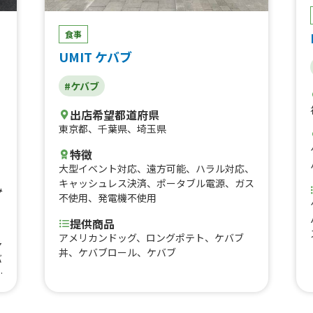
食事
UMIT ケバブ
#ケバブ
出店希望都道府県
東京都
、
千葉県
、
埼玉県
特徴
大型イベント対応
、
遠方可能
、
ハラル対応
、
キャッシュレス決済
、
ポータブル電源
、
ガス
み
不使用
、
発電機不使用
提供商品
アメリカンドッグ、ロングポテト、ケバブ
ャ
丼、ケバブロール、ケバブ
バ
バ
、
、