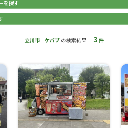
ーを探す
す
3
立川市
ケバブ
の検索結果
件