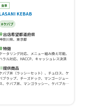
食事
LASANI KEBAB
#ケバブ
出店希望都道府県
神奈川県
、
東京都
特徴
ケータリング対応
、
メニュー組み換え可能
、
ハラル対応
、
HACCP
、
キャッシュレス決済
提供商品
ケバブ丼（ラッシーセット）、チュロス、ケ
バブラップ、チーズドック、マンゴージュー
ス、ケバブ丼、マンゴラッシー、ケバブカレ
ーライス、チーズポテトドック、ロングポテ
ト、ケバブサンド