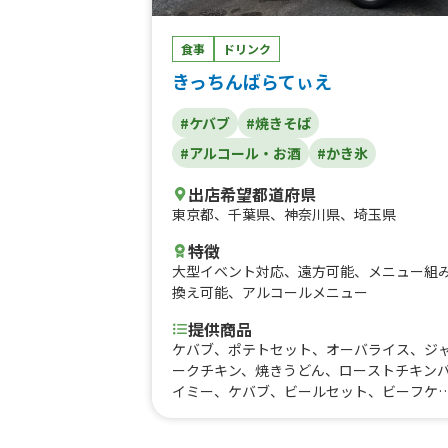
食事
ドリンク
きっちんばらてぃえ
#ケバブ
#焼きそば
#アルコール・お酒
#かき氷
出店希望都道府県
東京都
、
千葉県
、
神奈川県
、
埼玉県
特徴
大型イベント対応
、
遠方可能
、
メニュー組
換え可能
、
アルコールメニュー
提供商品
ケバブ、ポテトセット、オーバライス、ジ
ークチキン、焼きうどん、ローストチキン
イミー、ケバブ、ビールセット、ビーフケ
ブ、韓国風サンド、ケバブ、サラダセット
ハイボール、ローストチキンのテリマヨ丼