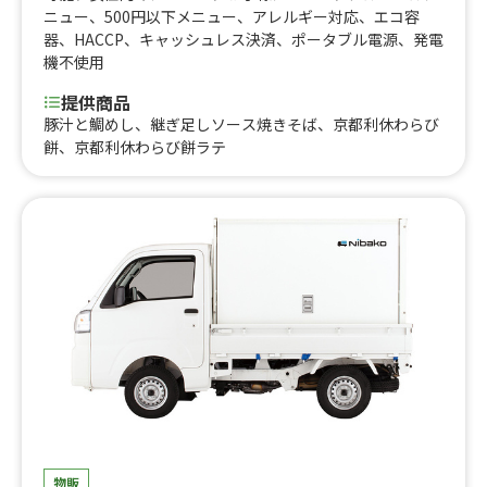
ニュー
、
500円以下メニュー
、
アレルギー対応
、
エコ容
器
、
HACCP
、
キャッシュレス決済
、
ポータブル電源
、
発電
機不使用
提供商品
豚汁と鯛めし、継ぎ足しソース焼きそば、京都利休わらび
餅、京都利休わらび餅ラテ
物販