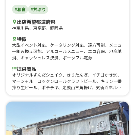
#和食
#丼ぶり
出店希望都道府県
神奈川県
、
東京都
、
静岡県
特徴
大型イベント対応
、
ケータリング対応
、
遠方可能
、
メニュ
ー組み換え可能
、
アルコールメニュー
、
エコ容器
、
地産地
消
、
キャッシュレス決済
、
ポータブル電源
提供商品
オリジナルずんだシェイク、きりたんぽ、イチゴかき氷、
マーシャル ロックンロールクラフトビール、キリン一番
搾り生ビール、ポテチキ、定義山三角揚げ、気仙沼ホルモ
ン丼、飲むジェラート、いちご飴、仙台芋煮、山形芋煮、
ずんだミルクカップアイス(オリジナル商品)、三陸わかめ
の唐揚げ、タコかつ、山形県玉こんにゃく(7月から9月迄
は冷やし)、青森県十和田牛バラ焼き丼