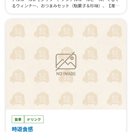
るウィンナー、おつまみセット（駄菓子＆珍味）、【濁
酒】阿佐緒 ※靖國神社用、カレーおでん、日本酒、生ビ
ール、日本酒カクテル、日本酒ハイボール、ビー玉ラム
ネ、ホルモンとキャベツの味噌焼き、カレーライス、野菜
たっぷりかす汁、ホルモンとキャベツの味噌焼＋麺、ドラ
イ納豆
食事
ドリンク
時遊食感