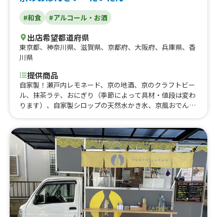
#和食
#アルコール・お酒
出店希望都道府県
東京都
、
神奈川県
、
滋賀県
、
京都府
、
大阪府
、
兵庫県
、
香
川県
提供商品
自家製！瀬戸内レモネード、京の地酒、京のクラフトビー
ル、抹茶ラテ、おにぎり（季節によって具材・値段は変わ
ります）、自家製シロップの天然水かき氷、京風おでん盛
り、汁物『トリュフ香る粕汁』、点てたてお抹茶、湯葉と
クリームチーズのコロッケ、ごはんもの『トロトロ湯葉
丼』、打ち立て十割蕎麦、季節のおばんざい盛り