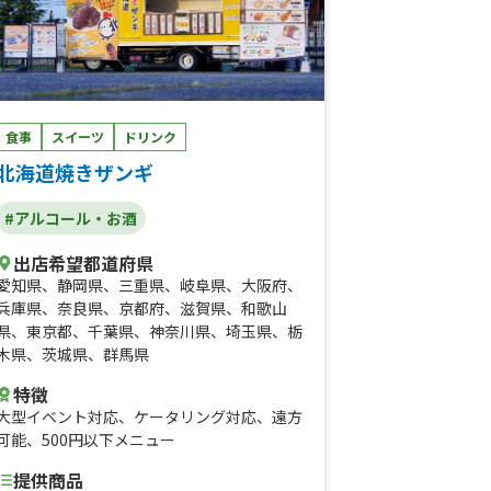
食事
スイーツ
ドリンク
北海道焼きザンギ
#アルコール・お酒
出店希望都道府県
愛知県
、
静岡県
、
三重県
、
岐阜県
、
大阪府
、
兵庫県
、
奈良県
、
京都府
、
滋賀県
、
和歌山
県
、
東京都
、
千葉県
、
神奈川県
、
埼玉県
、
栃
木県
、
茨城県
、
群馬県
特徴
大型イベント対応
、
ケータリング対応
、
遠方
可能
、
500円以下メニュー
提供商品