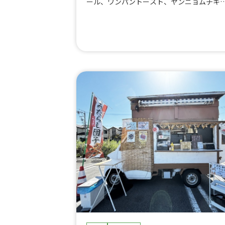
ール、ワンパントースト、ヤンニョムチキ
バーガー、チーズハットグ、プルコギ丼、
ビンバ丼、キムチチヂミ、海鮮チヂミ、野
チヂミ、韓国キムチ(自家製)、ヤンニョムチ
キン(甘口)、韓国トッポッキ、ママの手作り
韓国キンパ