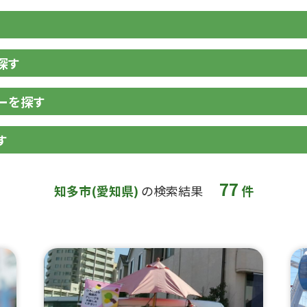
探す
ーを探す
す
77
知多市(愛知県)
の検索結果
件