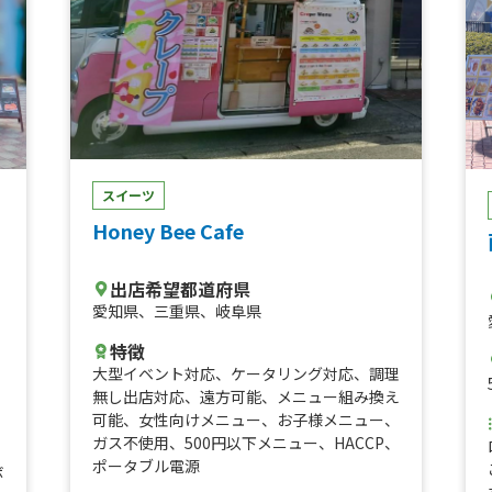
スイーツ
Honey Bee Cafe
出店希望都道府県
愛知県
、
三重県
、
岐阜県
特徴
大型イベント対応
、
ケータリング対応
、
調理
無し出店対応
、
遠方可能
、
メニュー組み換え
可能
、
女性向けメニュー
、
お子様メニュー
、
ガス不使用
、
500円以下メニュー
、
HACCP
、
ポータブル電源
ボ