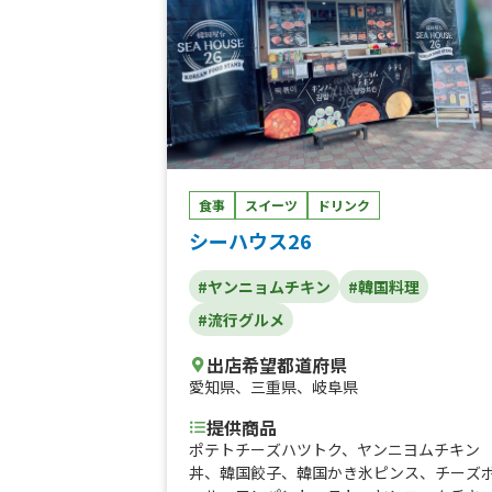
食事
スイーツ
ドリンク
シーハウス26
#ヤンニョムチキン
#韓国料理
#流行グルメ
出店希望都道府県
愛知県
、
三重県
、
岐阜県
提供商品
ポテトチーズハツトク、ヤンニヨムチキン
丼、韓国餃子、韓国かき氷ピンス、チーズ