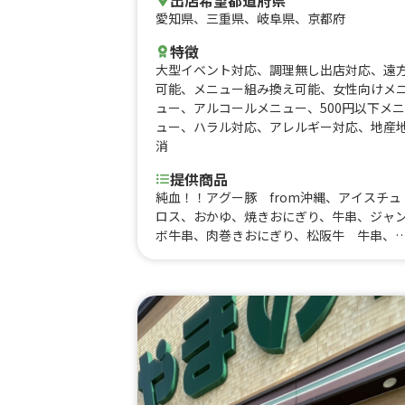
愛知県
、
三重県
、
岐阜県
、
京都府
特徴
大型イベント対応
、
調理無し出店対応
、
遠
可能
、
メニュー組み換え可能
、
女性向けメ
ュー
、
アルコールメニュー
、
500円以下メニ
ュー
、
ハラル対応
、
アレルギー対応
、
地産
消
提供商品
純血！！アグー豚 from沖縄、アイスチュ
ロス、おかゆ、焼きおにぎり、牛串、ジャ
ボ牛串、肉巻きおにぎり、松阪牛 牛串、
ロワッサンシリーズ クロワッサンマロン
ョコクリーム、アメリカンサンド ポークス
テーキ、アメリカンサンド ホットドック
アメリカンサンド ベーコンチーズ、アメ
カンサンド ハムチーズ、焼きそば、ロン
ポテト、沖縄ブルーシールアイスクリー
カップ、唐揚げ(約4-6個＝重さにより)、冷
たいいちご飴、Lサイズハンバーガー 10