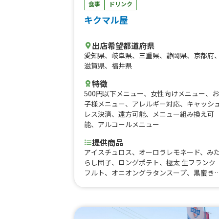
食事
ドリンク
キクマル屋
出店希望都道府県
愛知県
、
岐阜県
、
三重県
、
静岡県
、
京都府
滋賀県
、
福井県
特徴
500円以下メニュー
、
女性向けメニュー
、
お
子様メニュー
、
アレルギー対応
、
キャッシ
レス決済
、
遠方可能
、
メニュー組み換え可
能
、
アルコールメニュー
提供商品
アイスチュロス、オーロラレモネード、み
らし団子、ロングポテト、極太 生フランク
フルト、オニオングラタンスープ、黒蜜き
粉わらび餅、ホットドックセット、焼きマ
ュマロ、揚げたこ焼き、かき氷、フライド
テト、ポップコーン、専門店のフルーツサ
ド、カモ串、極太 チーズフランク、チュロ