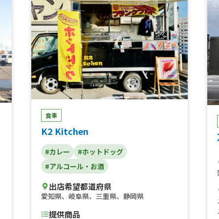
ッ
トみるくココア、ホットみるくココア（生ク
リームのせ）、ノンアルコールビール、ビー
ル、サワー、ワイン（赤・白）、ホット梅
酒、ホットワイン(赤・白)、二日目のどて、
豚汁、キューバサンド、ソフトドリンク、甘
酒、燻製おつまみセット、揚げぎょうざセッ
ト、焼きそばとからあげ（２コ）セット、レ
アチーズケーキ、ふわふわたまごサンド、チ
ョコバナナ、ホットドッグ
食事
K2 Kitchen
#カレー
#ホットドッグ
#アルコール・お酒
出店希望都道府県
愛知県
、
岐阜県
、
三重県
、
静岡県
提供商品