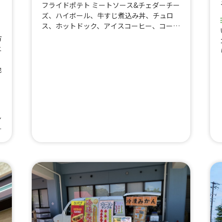
フライドポテト ミートソース&チェダーチー
ズ、ハイボール、牛すじ煮込み丼、チュロ
ス、ホットドック、アイスコーヒー、コー
ラ、ジンジャーエール、ノンアルコールビー
方
ル、フライドポテト、チキンスティック、チ
ニ
ーズ入りフランクフルト、揚げたこ焼き6個
入り、生フランクフルト、スパイスカレー
地
ン
ク
チ
、
リ
グ
ム