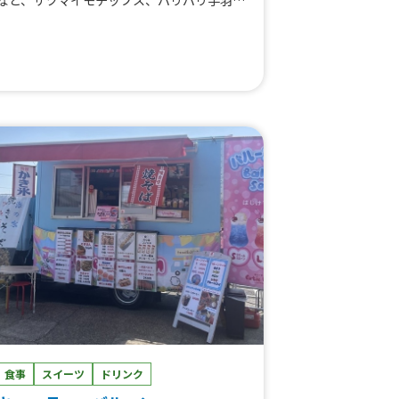
など、サツマイモチップス、パリパリ手羽先
の唐揚げ（4個）、チーズハットグ、唐揚
げ、冷凍みかん、大盛りフライポテト、ぶた
くし、パリパリえびせん、チーズハットグ、
ポテから、フライポテト
食事
スイーツ
ドリンク