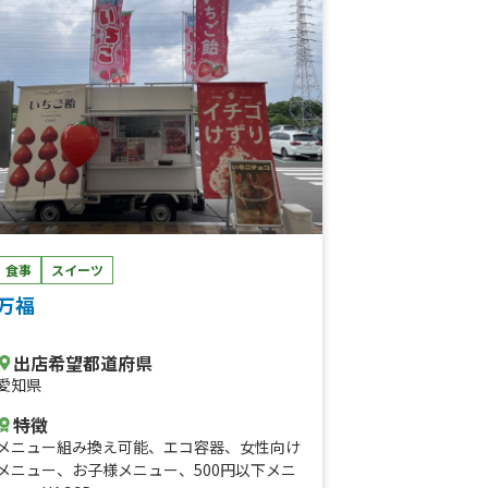
食事
スイーツ
万福
出店希望都道府県
愛知県
特徴
メニュー組み換え可能
、
エコ容器
、
女性向け
メニュー
、
お子様メニュー
、
500円以下メニ