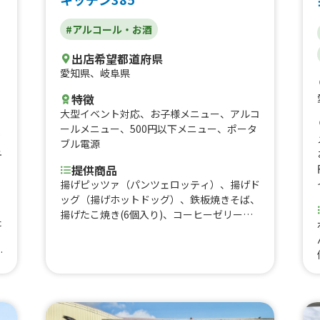
#アルコール・お酒
出店希望都道府県
愛知県
、
岐阜県
、
特徴
大型イベント対応
、
お子様メニュー
、
アルコ
ールメニュー
、
500円以下メニュー
、
ポータ
ブル電源
ュ
提供商品
揚げピッツァ（パンツェロッティ）、揚げド
ッグ（揚げホットドッグ）、鉄板焼きそば、
揚げたこ焼き(6個入り)、コーヒーゼリーカ
た
フェオレ、グレープゼリーカルピス、チュロ
ス（シナモンシュガー）、からあげ、ポテ
な
ト、ふりふりポテト、たません、冷凍カット
シ
フルーツ、クッピーラムネアイス、ラムネジ
ポ
ュース、シェイク、自家焙煎コーヒー、自家
ン
焙煎コーヒー (生クリームのせ)、コーヒー、
水だしコーヒー（コールドブリュー）、ホッ