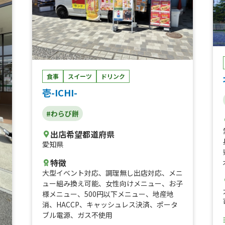
0
し
、
ン
ン
食事
スイーツ
ドリンク
壱-ICHI-
ロ
り
#わらび餅
、
い
出店希望都道府県
、
愛知県
入
ム
特徴
リ
大型イベント対応
、
調理無し出店対応
、
メニ
ャ
ュー組み換え可能
、
女性向けメニュー
、
お子
イ
様メニュー
、
500円以下メニュー
、
地産地
ロ
消
、
HACCP
、
キャッシュレス決済
、
ポータ
凍
ブル電源
、
ガス不使用
グ