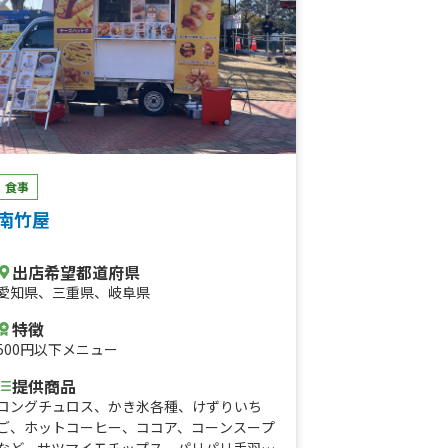
食事
南竹屋
出店希望都道府県
愛知県
、
三重県
、
岐阜県
特徴
500円以下メニュー
提供商品
ロングチュロス、かき氷各種、けずりいち
ご、ホットコーヒー、ココア、コーンスープ