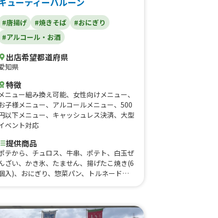
キューティーバルーン
#唐揚げ
#焼きそば
#おにぎり
#アルコール・お酒
出店希望都道府県
愛知県
特徴
メニュー組み換え可能
、
女性向けメニュー
、
お子様メニュー
、
アルコールメニュー
、
500
円以下メニュー
、
キャッシュレス決済
、
大型
イベント対応
提供商品
ポテから、チュロス、牛串、ポテト、白玉ぜ
んざい、かき氷、たません、揚げたこ焼き(6
個入)、おにぎり、惣菜パン、トルネードポ
テト、フランクフルト、クリームソーダ、か
らあげ、焼きそば