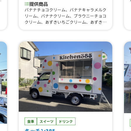
ン
提供商品
ビ
バナナチョコクリーム、バナナキャラメルク
菜
リーム、バナナクリーム、ブラウニーチョコ
クリーム、あずきいちごクリーム、あずき抹
茶クリーム、あずき黒蜜クリーム、きなこあ
ずき抹茶クリーム、きなこあずき黒蜜クリー
ム、みかんクリーム、オレオクリーム、チョ
コクリーム、キャラメルクリーム、抹茶クリ
ーム、ストロベリークリーム、ブルーベリー
クリーム、マンゴークリーム、メープルクリ
ーム、ソーセージチーズ、ツナピザ、ツナチ
ーズ、ツナサラダ、ハムツナチーズ、ハムピ
ザ、ハムチーズ、ハムサラダ、シュガーバタ
ー、チョコアーモンド、キャラメルアーモン
ド、レモンシュガー、ワッフルカップ、クレ
ープメニュ表（通常販売）、クレープメニュ
表（イベント販売）、コールドドリンク各種
（ソフトドリンク 炭酸 非炭酸）、ホット
ドリンク各種（ソフトドリンク 非炭酸）、
かき氷各種
食事
スイーツ
ドリンク
キッチン385